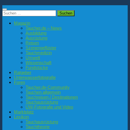
Suchen
nach:
Magazin
Taucher.de – News
Ausbildung
Ausrüstung
Reisen
Szenengeflüster
Tauchmedizin
Umwelt
Wissenschaft
Fundstücke
Ratgeber
Unterwasserfotografie
Foren
Taucher.de-Community
Tauchen allgemein
Tauchreisen / Destinationen
Tauchausrüstung
UW-Fotografie und Video
Marktplatz
Lexikon
Tauchausrüstung
Tauchtheorie