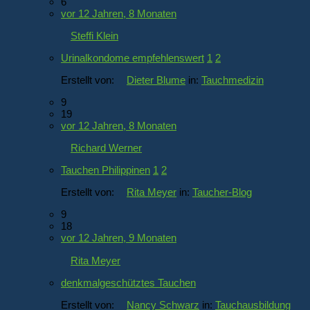
6
vor 12 Jahren, 8 Monaten
Steffi Klein
Urinalkondome empfehlenswert
1
2
Erstellt von:
Dieter Blume
in:
Tauchmedizin
9
19
vor 12 Jahren, 8 Monaten
Richard Werner
Tauchen Philippinen
1
2
Erstellt von:
Rita Meyer
in:
Taucher-Blog
9
18
vor 12 Jahren, 9 Monaten
Rita Meyer
denkmalgeschütztes Tauchen
Erstellt von:
Nancy Schwarz
in:
Tauchausbildung