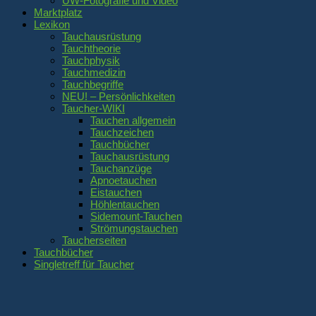
UW-Fotografie und Video
Marktplatz
Lexikon
Tauchausrüstung
Tauchtheorie
Tauchphysik
Tauchmedizin
Tauchbegriffe
NEU! – Persönlichkeiten
Taucher-WIKI
Tauchen allgemein
Tauchzeichen
Tauchbücher
Tauchausrüstung
Tauchanzüge
Apnoetauchen
Eistauchen
Höhlentauchen
Sidemount-Tauchen
Strömungstauchen
Taucherseiten
Tauchbücher
Singletreff für Taucher