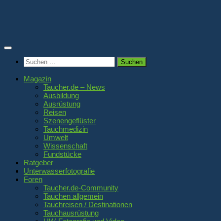
Zum
Inhalt
springen
Suchen
nach:
Magazin
Taucher.de – News
Ausbildung
Ausrüstung
Reisen
Szenengeflüster
Tauchmedizin
Umwelt
Wissenschaft
Fundstücke
Ratgeber
Unterwasserfotografie
Foren
Taucher.de-Community
Tauchen allgemein
Tauchreisen / Destinationen
Tauchausrüstung