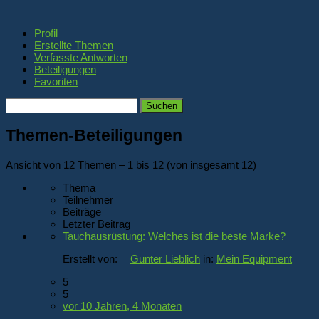
Profil
Erstellte Themen
Verfasste Antworten
Beteiligungen
Favoriten
Themen
suchen:
Themen-Beteiligungen
Ansicht von 12 Themen – 1 bis 12 (von insgesamt 12)
Thema
Teilnehmer
Beiträge
Letzter Beitrag
Tauchausrüstung: Welches ist die beste Marke?
Erstellt von:
Gunter Lieblich
in:
Mein Equipment
5
5
vor 10 Jahren, 4 Monaten