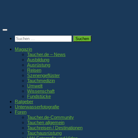
Zum
Inhalt
springen
Suchen
nach:
Magazin
Taucher.de – News
Ausbildung
Ausrüstung
Reisen
Szenengeflüster
Tauchmedizin
Umwelt
Wissenschaft
Fundstücke
Ratgeber
Unterwasserfotografie
Foren
Taucher.de-Community
Tauchen allgemein
Tauchreisen / Destinationen
Tauchausrüstung