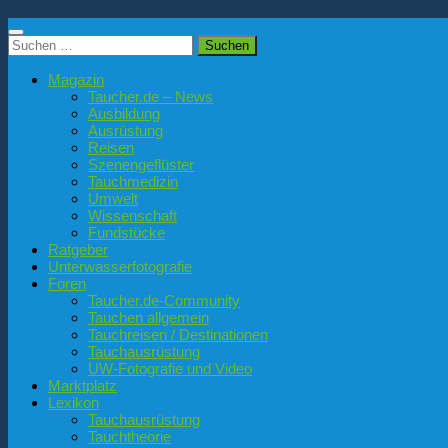
Suchen
nach:
Magazin
Taucher.de – News
Ausbildung
Ausrüstung
Reisen
Szenengeflüster
Tauchmedizin
Umwelt
Wissenschaft
Fundstücke
Ratgeber
Unterwasserfotografie
Foren
Taucher.de-Community
Tauchen allgemein
Tauchreisen / Destinationen
Tauchausrüstung
UW-Fotografie und Video
Marktplatz
Lexikon
Tauchausrüstung
Tauchtheorie