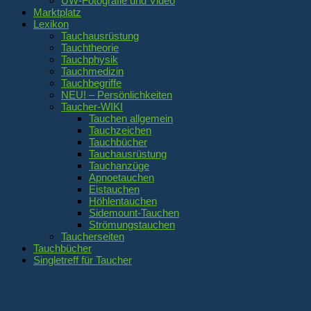
UW-Fotografie und Video
Marktplatz
Lexikon
Tauchausrüstung
Tauchtheorie
Tauchphysik
Tauchmedizin
Tauchbegriffe
NEU! – Persönlichkeiten
Taucher-WIKI
Tauchen allgemein
Tauchzeichen
Tauchbücher
Tauchausrüstung
Tauchanzüge
Apnoetauchen
Eistauchen
Höhlentauchen
Sidemount-Tauchen
Strömungstauchen
Taucherseiten
Tauchbücher
Singletreff für Taucher