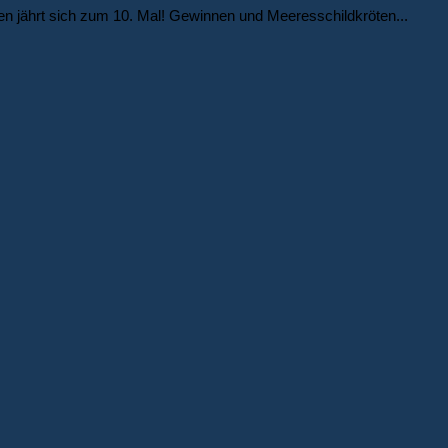
en jährt sich zum 10. Mal! Gewinnen und Meeresschildkröten...