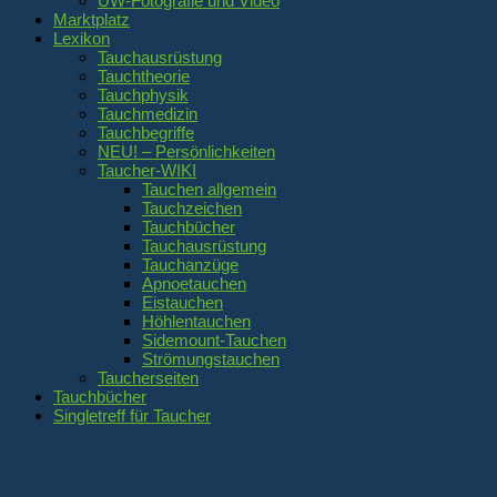
UW-Fotografie und Video
Marktplatz
Lexikon
Tauchausrüstung
Tauchtheorie
Tauchphysik
Tauchmedizin
Tauchbegriffe
NEU! – Persönlichkeiten
Taucher-WIKI
Tauchen allgemein
Tauchzeichen
Tauchbücher
Tauchausrüstung
Tauchanzüge
Apnoetauchen
Eistauchen
Höhlentauchen
Sidemount-Tauchen
Strömungstauchen
Taucherseiten
Tauchbücher
Singletreff für Taucher