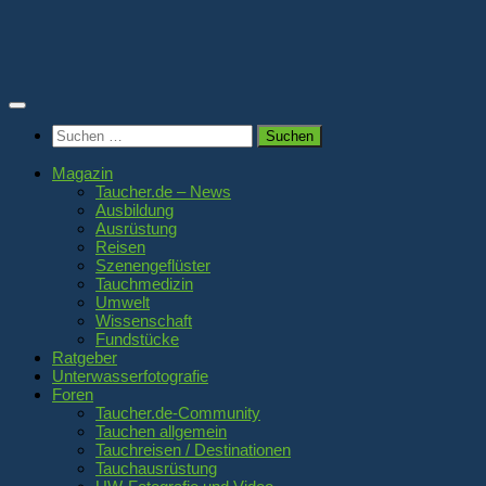
Zum
Inhalt
springen
Suchen
nach:
Magazin
Taucher.de – News
Ausbildung
Ausrüstung
Reisen
Szenengeflüster
Tauchmedizin
Umwelt
Wissenschaft
Fundstücke
Ratgeber
Unterwasserfotografie
Foren
Taucher.de-Community
Tauchen allgemein
Tauchreisen / Destinationen
Tauchausrüstung