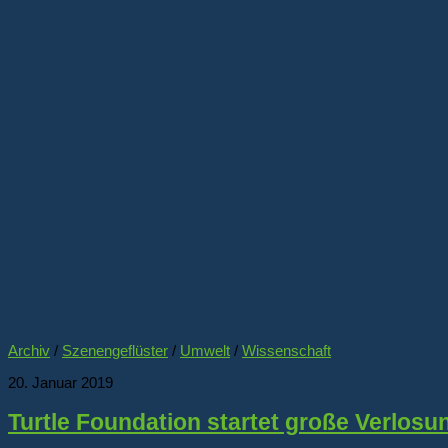
Archiv
/
Szenengeflüster
/
Umwelt
/
Wissenschaft
20. Januar 2019
Turtle Foundation startet große Verlosu