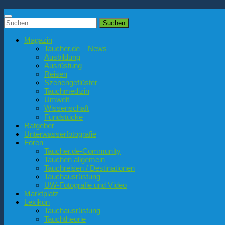
Suchen
nach:
Magazin
Taucher.de – News
Ausbildung
Ausrüstung
Reisen
Szenengeflüster
Tauchmedizin
Umwelt
Wissenschaft
Fundstücke
Ratgeber
Unterwasserfotografie
Foren
Taucher.de-Community
Tauchen allgemein
Tauchreisen / Destinationen
Tauchausrüstung
UW-Fotografie und Video
Marktplatz
Lexikon
Tauchausrüstung
Tauchtheorie