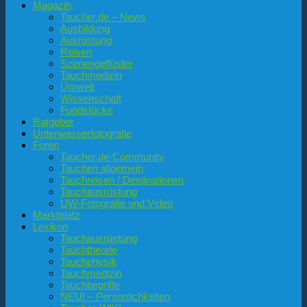
Magazin
Taucher.de – News
Ausbildung
Ausrüstung
Reisen
Szenengeflüster
Tauchmedizin
Umwelt
Wissenschaft
Fundstücke
Ratgeber
Unterwasserfotografie
Foren
Taucher.de-Community
Tauchen allgemein
Tauchreisen / Destinationen
Tauchausrüstung
UW-Fotografie und Video
Marktplatz
Lexikon
Tauchausrüstung
Tauchtheorie
Tauchphysik
Tauchmedizin
Tauchbegriffe
NEU! – Persönlichkeiten