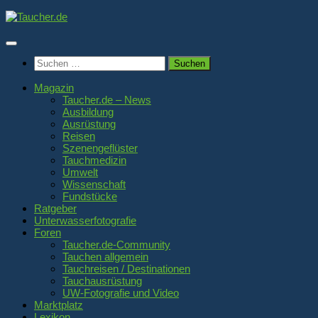
Zum
Inhalt
springen
Suchen
nach:
Magazin
Taucher.de – News
Ausbildung
Ausrüstung
Reisen
Szenengeflüster
Tauchmedizin
Umwelt
Wissenschaft
Fundstücke
Ratgeber
Unterwasserfotografie
Foren
Taucher.de-Community
Tauchen allgemein
Tauchreisen / Destinationen
Tauchausrüstung
UW-Fotografie und Video
Marktplatz
Lexikon