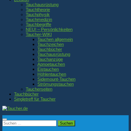
Tauchausrüstung
Tauchtheorie
Tauchphysik
Tauchmedizin
Tauchbegriffe
NEU! – Persönlichkeiten
Taucher-WIKI
Tauchen allgemein
Tauchzeichen
Tauchbücher
Tauchausrüstung
Tauchanzüge
Apnoetauchen
Eistauchen
Höhlentauchen
Sidemount-Tauchen
Strömungstauchen
Taucherseiten
Tauchbücher
Singletreff für Taucher
Suchen
nach: