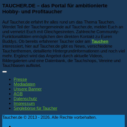
TAUCHER.DE – das Portal für ambitionierte
Hobby- und Profitaucher
Auf Taucher.de erfahrt Ihr alles rund um das Thema Tauchen.
Werdet Teil der Tauchergemeinde auf Taucher.de, meldet Euch an
und vernetzt Euch mit Gleichgesinnten. Zahlreiche Community-
Funktionalitäten ermöglichen den direkten Kontakt zu Euren
Buddys. Ob bereits erfahrener Taucher oder am
Tauchen
interessiert, hier auf Taucher.de gibt es News, verschiedene
Taucherthemen, detaillierte Hintergrundinformationen und noch viel
mehr. Ergänzt wird das Angebot durch aktuelle Videos,
Bildergalerien und eine Datenbank, die Tauchshops, Vereine und
Tauchbasen auflistet.
Presse
Mediadaten
Unsere Banner
AGB
Datenschutz
Impressum
Singlebörse für Taucher
Taucher.de © 2013 - 2026. Alle Rechte vorbehalten.