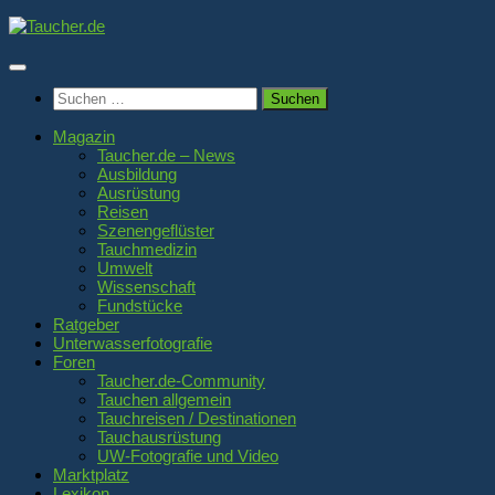
Zum
Inhalt
springen
Suchen
nach:
Magazin
Taucher.de – News
Ausbildung
Ausrüstung
Reisen
Szenengeflüster
Tauchmedizin
Umwelt
Wissenschaft
Fundstücke
Ratgeber
Unterwasserfotografie
Foren
Taucher.de-Community
Tauchen allgemein
Tauchreisen / Destinationen
Tauchausrüstung
UW-Fotografie und Video
Marktplatz
Lexikon