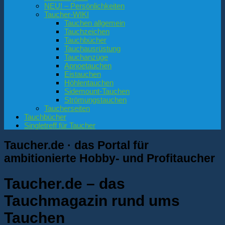
NEU! – Persönlichkeiten
Taucher-WIKI
Tauchen allgemein
Tauchzeichen
Tauchbücher
Tauchausrüstung
Tauchanzüge
Apnoetauchen
Eistauchen
Höhlentauchen
Sidemount-Tauchen
Strömungstauchen
Taucherseiten
Tauchbücher
Singletreff für Taucher
Taucher.de
· das Portal für
ambitionierte Hobby- und Profitaucher
Taucher.de – das
Tauchmagazin rund ums
Tauchen