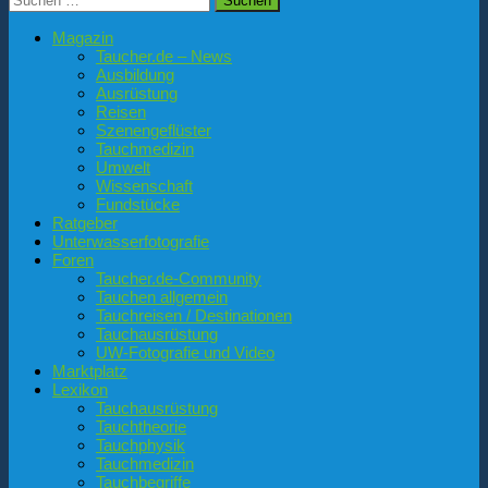
nach:
Magazin
Taucher.de – News
Ausbildung
Ausrüstung
Reisen
Szenengeflüster
Tauchmedizin
Umwelt
Wissenschaft
Fundstücke
Ratgeber
Unterwasserfotografie
Foren
Taucher.de-Community
Tauchen allgemein
Tauchreisen / Destinationen
Tauchausrüstung
UW-Fotografie und Video
Marktplatz
Lexikon
Tauchausrüstung
Tauchtheorie
Tauchphysik
Tauchmedizin
Tauchbegriffe