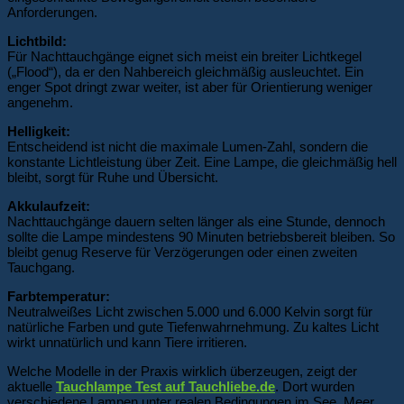
Anforderungen.
Lichtbild:
Für Nachttauchgänge eignet sich meist ein breiter Lichtkegel
(„Flood“), da er den Nahbereich gleichmäßig ausleuchtet. Ein
enger Spot dringt zwar weiter, ist aber für Orientierung weniger
angenehm.
Helligkeit:
Entscheidend ist nicht die maximale Lumen-Zahl, sondern die
konstante Lichtleistung über Zeit. Eine Lampe, die gleichmäßig hell
bleibt, sorgt für Ruhe und Übersicht.
Akkulaufzeit:
Nachttauchgänge dauern selten länger als eine Stunde, dennoch
sollte die Lampe mindestens 90 Minuten betriebsbereit bleiben. So
bleibt genug Reserve für Verzögerungen oder einen zweiten
Tauchgang.
Farbtemperatur:
Neutralweißes Licht zwischen 5.000 und 6.000 Kelvin sorgt für
natürliche Farben und gute Tiefenwahrnehmung. Zu kaltes Licht
wirkt unnatürlich und kann Tiere irritieren.
Welche Modelle in der Praxis wirklich überzeugen, zeigt der
aktuelle
Tauchlampe Test auf Tauchliebe.de
. Dort wurden
verschiedene Lampen unter realen Bedingungen im See, Meer