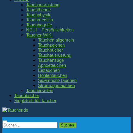
Tauchausrüstung
Tauchtheorie
Tauchphysik
Tauchmedizin
Tauchbegriffe
NEU! – Persönlichkeiten
Taucher-WIKI
Tauchen allgemein
Tauchzeichen
Tauchbücher
Tauchausrüstung
Tauchanzüge
Apnoetauchen
Eistauchen
Höhlentauchen
Sidemount-Tauchen
Strömungstauchen
Taucherseiten
Tauchbücher
Singletreff für Taucher
Suchen
nach: