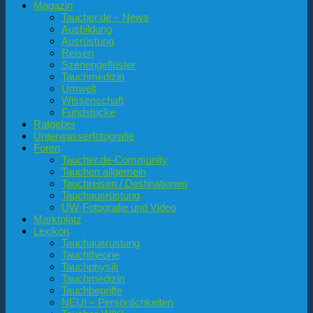
Magazin
Taucher.de – News
Ausbildung
Ausrüstung
Reisen
Szenengeflüster
Tauchmedizin
Umwelt
Wissenschaft
Fundstücke
Ratgeber
Unterwasserfotografie
Foren
Taucher.de-Community
Tauchen allgemein
Tauchreisen / Destinationen
Tauchausrüstung
UW-Fotografie und Video
Marktplatz
Lexikon
Tauchausrüstung
Tauchtheorie
Tauchphysik
Tauchmedizin
Tauchbegriffe
NEU! – Persönlichkeiten