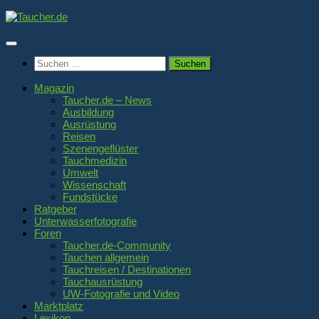
Zum
Inhalt
springen
Suchen
nach:
Magazin
Taucher.de – News
Ausbildung
Ausrüstung
Reisen
Szenengeflüster
Tauchmedizin
Umwelt
Wissenschaft
Fundstücke
Ratgeber
Unterwasserfotografie
Foren
Taucher.de-Community
Tauchen allgemein
Tauchreisen / Destinationen
Tauchausrüstung
UW-Fotografie und Video
Marktplatz
Lexikon