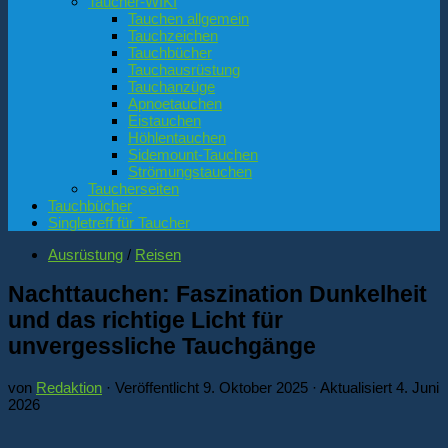
Taucher-WIKI
Tauchen allgemein
Tauchzeichen
Tauchbücher
Tauchausrüstung
Tauchanzüge
Apnoetauchen
Eistauchen
Höhlentauchen
Sidemount-Tauchen
Strömungstauchen
Taucherseiten
Tauchbücher
Singletreff für Taucher
Ausrüstung
/
Reisen
Nachttauchen: Faszination Dunkelheit
und das richtige Licht für
unvergessliche Tauchgänge
von
Redaktion
· Veröffentlicht
9. Oktober 2025
· Aktualisiert
4. Juni
2026