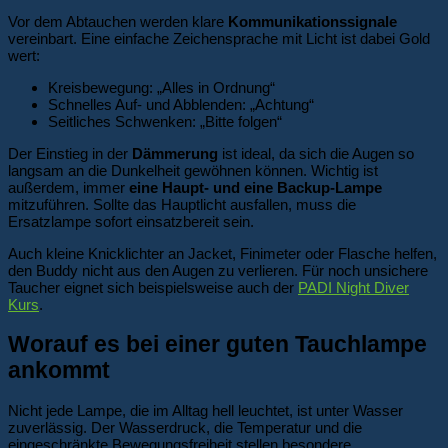
Vor dem Abtauchen werden klare
Kommunikationssignale
vereinbart. Eine einfache Zeichensprache mit Licht ist dabei Gold
wert:
Kreisbewegung: „Alles in Ordnung“
Schnelles Auf- und Abblenden: „Achtung“
Seitliches Schwenken: „Bitte folgen“
Der Einstieg in der
Dämmerung
ist ideal, da sich die Augen so
langsam an die Dunkelheit gewöhnen können. Wichtig ist
außerdem, immer
eine Haupt- und eine Backup-Lampe
mitzuführen. Sollte das Hauptlicht ausfallen, muss die
Ersatzlampe sofort einsatzbereit sein.
Auch kleine Knicklichter an Jacket, Finimeter oder Flasche helfen,
den Buddy nicht aus den Augen zu verlieren. Für noch unsichere
Taucher eignet sich beispielsweise auch der
PADI Night Diver
Kurs
.
Worauf es bei einer guten Tauchlampe
ankommt
Nicht jede Lampe, die im Alltag hell leuchtet, ist unter Wasser
zuverlässig. Der Wasserdruck, die Temperatur und die
eingeschränkte Bewegungsfreiheit stellen besondere