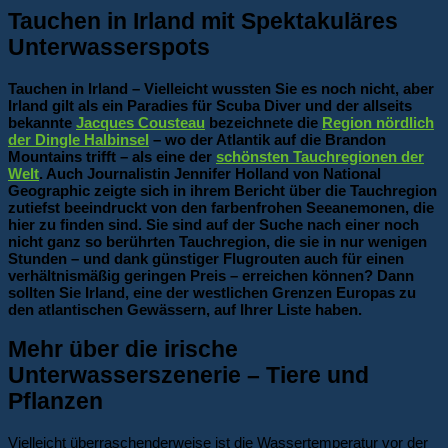
Tauchen in Irland mit Spektakuläres
Unterwasserspots
Tauchen in Irland – Vielleicht wussten Sie es noch nicht, aber
Irland gilt als ein Paradies für Scuba Diver und der allseits
bekannte
Jacques Cousteau
bezeichnete die
Region nördlich
der Dingle Halbinsel
– wo der Atlantik auf die Brandon
Mountains trifft – als eine der
schönsten Tauchregionen der
Welt
. Auch Journalistin Jennifer Holland von National
Geographic zeigte sich in ihrem Bericht über die Tauchregion
zutiefst beeindruckt von den farbenfrohen Seeanemonen, die
hier zu finden sind.
Sie sind auf der Suche nach einer noch
nicht ganz so berührten Tauchregion, die sie in nur wenigen
Stunden – und dank günstiger Flugrouten auch für einen
verhältnismäßig geringen Preis – erreichen können? Dann
sollten Sie Irland, eine der westlichen Grenzen Europas zu
den atlantischen Gewässern, auf Ihrer Liste haben.
Mehr über die irische
Unterwasserszenerie – Tiere und
Pflanzen
Vielleicht überraschenderweise ist die Wassertemperatur vor der