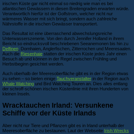
irischen Küste gar nicht einmal so niedrig wie man es bei
atlantischen Gewässern in diesen Breitengraden erwarten würde.
Verantwortlich hierfür ist der Golfstrom, welcher nicht nur
wärmeres Wasser mit sich bringt, sondern auch zahlreiche
Nährstoffe in die irischen Gewässer transportiert.
Das Resultat ist eine überraschend abwechslungsreiche
Unterwasserszenerie. Von den durch Jennifer Holland in ihrem
Bericht so eindrucksvoll beschriebenen Seeanemonen bis hin zu
Delfinen
, Dornhaien, Anglerfischen, Zitterrochen und Meeresaalen.
Auch die
Riesenhaie
statten der irischen Küste jedes Jahr einen
Besuch ab und können in der Regel zwischen Frühling und
Herbstbeginn gesichtet werden.
Auch oberhalb der Meeresoberfläche gibt es in der Region etwas
zu sehen – so bieten einige
Tauchveranstalter
in der Region auch
Whale Watching
und Bird Watching Touren an. Dies alles entlang
der schroff-schönen irischen Küstenlinie mit ihren Hunderten von
kleinen Inseln.
Wracktauchen Irland: Versunkene
Schiffe vor der Küste Irlands
Aber nicht nur Tiere und Pflanzen gibt es in Irland unterhalb der
Meeresoberfläche zu bestaunen. Laut der Webseite
Irish Wrecks