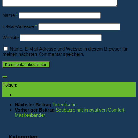
Name
*
E-Mail-Adresse
*
Website
Name, E-Mail-Adresse und Website in diesem Browser für
meinen nächsten Kommentar speichern.
Folgen:
Nächster Beitrag
Tintenfische
Vorheriger Beitrag
Scubapro mit innovativen Comfort-
Maskenbänder
Kategorien