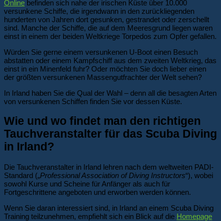
Online
befinden sich nahe der irischen Küste über 10.000
versunkene Schiffe, die irgendwann in den zurückliegenden
hunderten von Jahren dort gesunken, gestrandet oder zerschellt
sind. Manche der Schiffe, die auf dem Meeresgrund liegen waren
einst in einem der beiden Weltkriege Torpedos zum Opfer gefallen.
Würden Sie gerne einem versunkenen U-Boot einen Besuch
abstatten oder einem Kampfschiff aus dem zweiten Weltkrieg, das
einst in ein Minenfeld fuhr? Oder möchten Sie doch lieber einen
der größten versunkenen Massengutfrachter der Welt sehen?
In Irland haben Sie die Qual der Wahl – denn all die besagten Arten
von versunkenen Schiffen finden Sie vor dessen Küste.
Wie und wo findet man den richtigen
Tauchveranstalter für das Scuba Diving
in Irland?
Die Tauchveranstalter in Irland lehren nach dem weltweiten PADI-
Standard („
Professional Association of Diving Instructors
“), wobei
sowohl Kurse und Scheine für Anfänger als auch für
Fortgeschrittene angeboten und erworben werden können.
Wenn Sie daran interessiert sind, in Irland an einem Scuba Diving
Training teilzunehmen, empfiehlt sich ein Blick auf die
Homepage