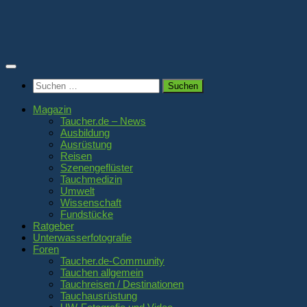
Zum
Inhalt
springen
Suchen
nach:
Magazin
Taucher.de – News
Ausbildung
Ausrüstung
Reisen
Szenengeflüster
Tauchmedizin
Umwelt
Wissenschaft
Fundstücke
Ratgeber
Unterwasserfotografie
Foren
Taucher.de-Community
Tauchen allgemein
Tauchreisen / Destinationen
Tauchausrüstung