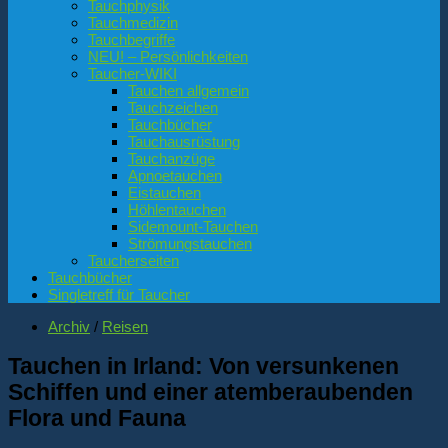
Tauchphysik
Tauchmedizin
Tauchbegriffe
NEU! – Persönlichkeiten
Taucher-WIKI
Tauchen allgemein
Tauchzeichen
Tauchbücher
Tauchausrüstung
Tauchanzüge
Apnoetauchen
Eistauchen
Höhlentauchen
Sidemount-Tauchen
Strömungstauchen
Taucherseiten
Tauchbücher
Singletreff für Taucher
Archiv
/
Reisen
Tauchen in Irland: Von versunkenen
Schiffen und einer atemberaubenden
Flora und Fauna