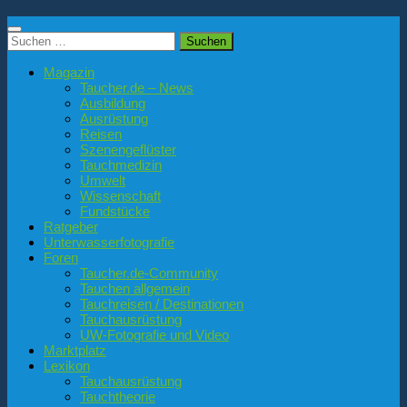
Suchen
nach:
Magazin
Taucher.de – News
Ausbildung
Ausrüstung
Reisen
Szenengeflüster
Tauchmedizin
Umwelt
Wissenschaft
Fundstücke
Ratgeber
Unterwasserfotografie
Foren
Taucher.de-Community
Tauchen allgemein
Tauchreisen / Destinationen
Tauchausrüstung
UW-Fotografie und Video
Marktplatz
Lexikon
Tauchausrüstung
Tauchtheorie