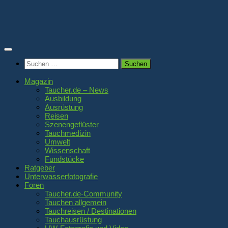
Zum
Inhalt
springen
Suchen
nach:
Magazin
Taucher.de – News
Ausbildung
Ausrüstung
Reisen
Szenengeflüster
Tauchmedizin
Umwelt
Wissenschaft
Fundstücke
Ratgeber
Unterwasserfotografie
Foren
Taucher.de-Community
Tauchen allgemein
Tauchreisen / Destinationen
Tauchausrüstung