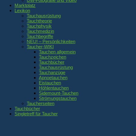
UW-Fotografie und Video
Marktplatz
Lexikon
Tauchausrüstung
Tauchtheorie
Tauchphysik
Tauchmedizin
Tauchbegriffe
NEU! – Persönlichkeiten
Taucher-WIKI
Tauchen allgemein
Tauchzeichen
Tauchbücher
Tauchausrüstung
Tauchanzüge
Apnoetauchen
Eistauchen
Höhlentauchen
Sidemount-Tauchen
Strömungstauchen
Taucherseiten
Tauchbücher
Singletreff für Taucher