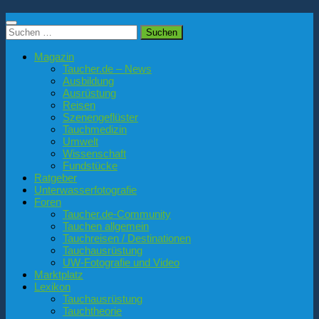
Suchen
nach:
Magazin
Taucher.de – News
Ausbildung
Ausrüstung
Reisen
Szenengeflüster
Tauchmedizin
Umwelt
Wissenschaft
Fundstücke
Ratgeber
Unterwasserfotografie
Foren
Taucher.de-Community
Tauchen allgemein
Tauchreisen / Destinationen
Tauchausrüstung
UW-Fotografie und Video
Marktplatz
Lexikon
Tauchausrüstung
Tauchtheorie