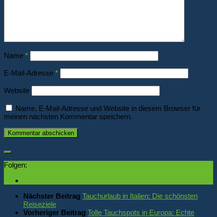
Name
*
E-Mail-Adresse
*
Website
Name, E-Mail-Adresse und Website in diesem Browser für
meinen nächsten Kommentar speichern.
Folgen:
Nächster Beitrag
Tauchurlaub in Italien: Die schönsten
Reiseziele
Vorheriger Beitrag
Tolle Tauchspots in Europa: Echte