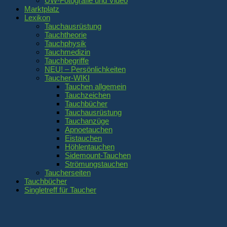
UW-Fotografie und Video
Marktplatz
Lexikon
Tauchausrüstung
Tauchtheorie
Tauchphysik
Tauchmedizin
Tauchbegriffe
NEU! – Persönlichkeiten
Taucher-WIKI
Tauchen allgemein
Tauchzeichen
Tauchbücher
Tauchausrüstung
Tauchanzüge
Apnoetauchen
Eistauchen
Höhlentauchen
Sidemount-Tauchen
Strömungstauchen
Taucherseiten
Tauchbücher
Singletreff für Taucher