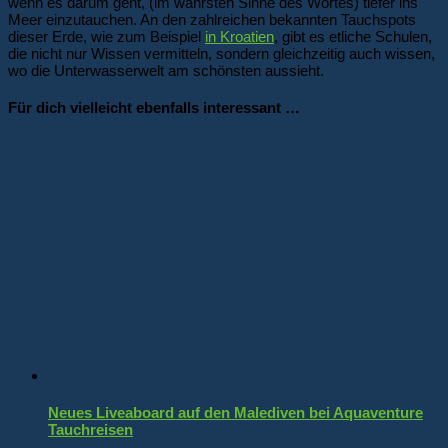
wenn es darum geht, (im wahrsten Sinne des Wortes) tiefer ins
Meer einzutauchen. An den zahlreichen bekannten Tauchspots
dieser Erde, wie zum Beispiel
in Kroatien
, gibt es etliche Schulen,
die nicht nur Wissen vermitteln, sondern gleichzeitig auch wissen,
wo die Unterwasserwelt am schönsten aussieht.
Für dich vielleicht ebenfalls interessant …
Neues Liveaboard auf den Malediven bei Aquaventure
Tauchreisen