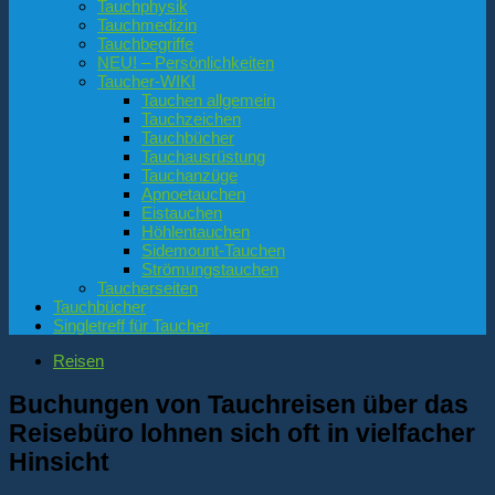
Tauchphysik
Tauchmedizin
Tauchbegriffe
NEU! – Persönlichkeiten
Taucher-WIKI
Tauchen allgemein
Tauchzeichen
Tauchbücher
Tauchausrüstung
Tauchanzüge
Apnoetauchen
Eistauchen
Höhlentauchen
Sidemount-Tauchen
Strömungstauchen
Taucherseiten
Tauchbücher
Singletreff für Taucher
Reisen
Buchungen von Tauchreisen über das
Reisebüro lohnen sich oft in vielfacher
Hinsicht