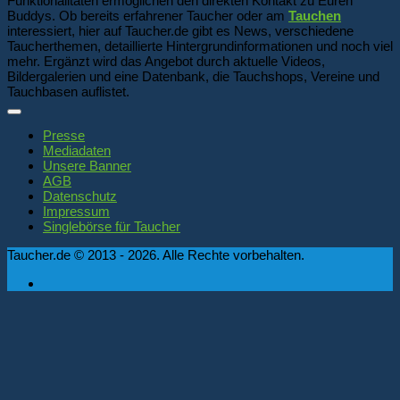
Funktionalitäten ermöglichen den direkten Kontakt zu Euren
Buddys. Ob bereits erfahrener Taucher oder am
Tauchen
interessiert, hier auf Taucher.de gibt es News, verschiedene
Taucherthemen, detaillierte Hintergrundinformationen und noch viel
mehr. Ergänzt wird das Angebot durch aktuelle Videos,
Bildergalerien und eine Datenbank, die Tauchshops, Vereine und
Tauchbasen auflistet.
Presse
Mediadaten
Unsere Banner
AGB
Datenschutz
Impressum
Singlebörse für Taucher
Taucher.de © 2013 - 2026. Alle Rechte vorbehalten.