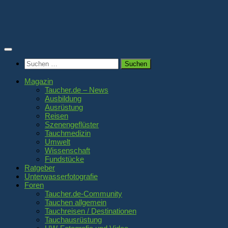
Zum
Inhalt
springen
Suchen
nach:
Magazin
Taucher.de – News
Ausbildung
Ausrüstung
Reisen
Szenengeflüster
Tauchmedizin
Umwelt
Wissenschaft
Fundstücke
Ratgeber
Unterwasserfotografie
Foren
Taucher.de-Community
Tauchen allgemein
Tauchreisen / Destinationen
Tauchausrüstung