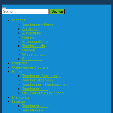
Suchen
nach:
Magazin
Taucher.de – News
Ausbildung
Ausrüstung
Reisen
Szenengeflüster
Tauchmedizin
Umwelt
Wissenschaft
Fundstücke
Ratgeber
Unterwasserfotografie
Foren
Taucher.de-Community
Tauchen allgemein
Tauchreisen / Destinationen
Tauchausrüstung
UW-Fotografie und Video
Marktplatz
Lexikon
Tauchausrüstung
Tauchtheorie