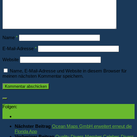
Name
*
E-Mail-Adresse
*
Website
Name, E-Mail-Adresse und Website in diesem Browser für
meinen nächsten Kommentar speichern.
Folgen:
Nächster Beitrag
Ocean Maps GmbH erweitert erneut die
Florida App
Vorheriger Beitrag
Quality Divers Member Celebes Divers