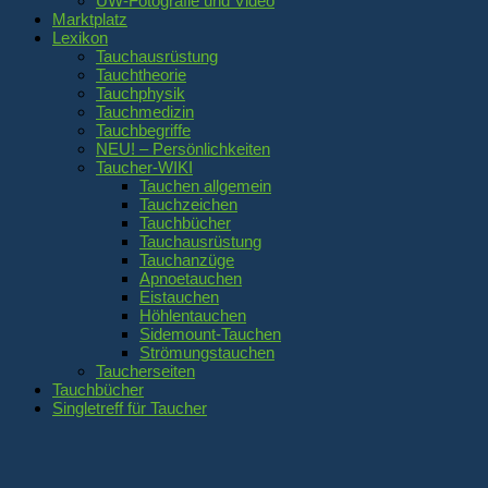
UW-Fotografie und Video
Marktplatz
Lexikon
Tauchausrüstung
Tauchtheorie
Tauchphysik
Tauchmedizin
Tauchbegriffe
NEU! – Persönlichkeiten
Taucher-WIKI
Tauchen allgemein
Tauchzeichen
Tauchbücher
Tauchausrüstung
Tauchanzüge
Apnoetauchen
Eistauchen
Höhlentauchen
Sidemount-Tauchen
Strömungstauchen
Taucherseiten
Tauchbücher
Singletreff für Taucher