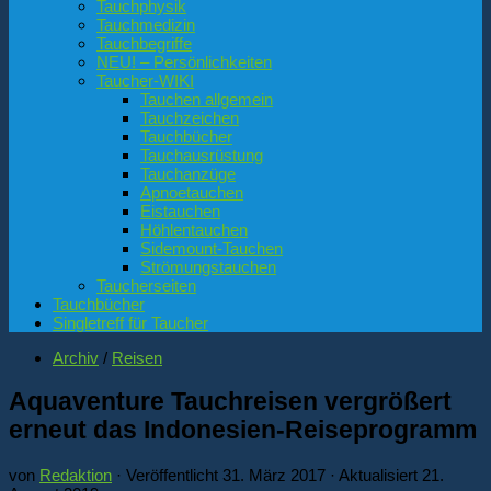
Tauchphysik
Tauchmedizin
Tauchbegriffe
NEU! – Persönlichkeiten
Taucher-WIKI
Tauchen allgemein
Tauchzeichen
Tauchbücher
Tauchausrüstung
Tauchanzüge
Apnoetauchen
Eistauchen
Höhlentauchen
Sidemount-Tauchen
Strömungstauchen
Taucherseiten
Tauchbücher
Singletreff für Taucher
Archiv
/
Reisen
Aquaventure Tauchreisen vergrößert
erneut das Indonesien-Reiseprogramm
von
Redaktion
· Veröffentlicht
31. März 2017
· Aktualisiert
21.