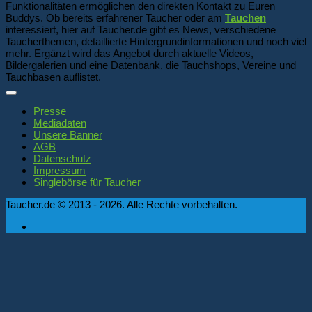
Funktionalitäten ermöglichen den direkten Kontakt zu Euren
Buddys. Ob bereits erfahrener Taucher oder am
Tauchen
interessiert, hier auf Taucher.de gibt es News, verschiedene
Taucherthemen, detaillierte Hintergrundinformationen und noch viel
mehr. Ergänzt wird das Angebot durch aktuelle Videos,
Bildergalerien und eine Datenbank, die Tauchshops, Vereine und
Tauchbasen auflistet.
Presse
Mediadaten
Unsere Banner
AGB
Datenschutz
Impressum
Singlebörse für Taucher
Taucher.de © 2013 - 2026. Alle Rechte vorbehalten.