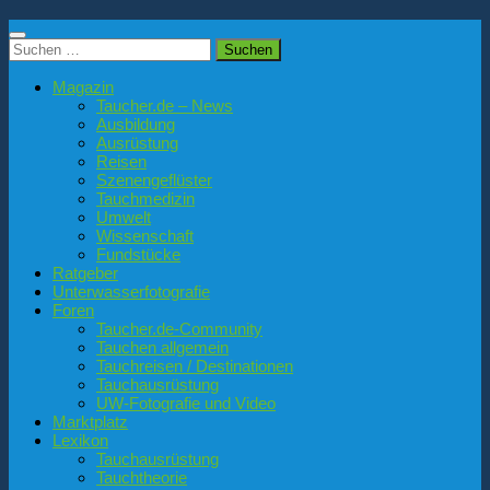
Suchen
nach:
Magazin
Taucher.de – News
Ausbildung
Ausrüstung
Reisen
Szenengeflüster
Tauchmedizin
Umwelt
Wissenschaft
Fundstücke
Ratgeber
Unterwasserfotografie
Foren
Taucher.de-Community
Tauchen allgemein
Tauchreisen / Destinationen
Tauchausrüstung
UW-Fotografie und Video
Marktplatz
Lexikon
Tauchausrüstung
Tauchtheorie