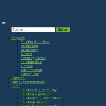
Zum
Inhalt
springen
Suchen
nach:
Magazin
Taucher.de – News
Ausbildung
Ausrüstung
Reisen
Szenengeflüster
Tauchmedizin
Umwelt
Wissenschaft
Fundstücke
Ratgeber
Unterwasserfotografie
Foren
Taucher.de-Community
Tauchen allgemein
Tauchreisen / Destinationen
Tauchausrüstung