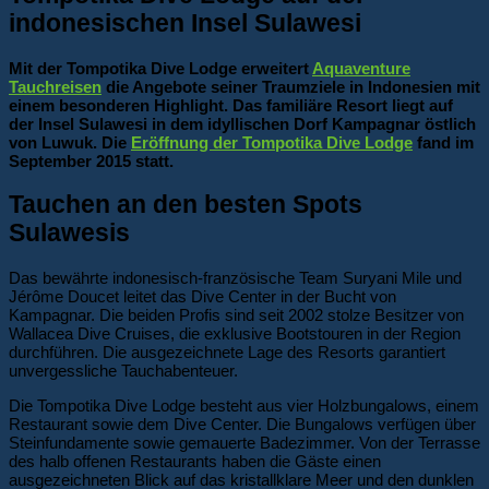
indonesischen Insel Sulawesi
Mit der Tompotika Dive Lodge erweitert
Aquaventure
Tauchreisen
die Angebote seiner Traumziele in Indonesien mit
einem besonderen Highlight. Das familiäre Resort liegt auf
der Insel Sulawesi in dem idyllischen Dorf Kampagnar östlich
von Luwuk. Die
Eröffnung der Tompotika Dive Lodge
fand im
September 2015 statt.
Tauchen an den besten Spots
Sulawesis
Das bewährte indonesisch-französische Team Suryani Mile und
Jérôme Doucet leitet das Dive Center in der Bucht von
Kampagnar. Die beiden Profis sind seit 2002 stolze Besitzer von
Wallacea Dive Cruises, die exklusive Bootstouren in der Region
durchführen. Die ausgezeichnete Lage des Resorts garantiert
unvergessliche Tauchabenteuer.
Die Tompotika Dive Lodge besteht aus vier Holzbungalows, einem
Restaurant sowie dem Dive Center. Die Bungalows verfügen über
Steinfundamente sowie gemauerte Badezimmer. Von der Terrasse
des halb offenen Restaurants haben die Gäste einen
ausgezeichneten Blick auf das kristallklare Meer und den dunklen