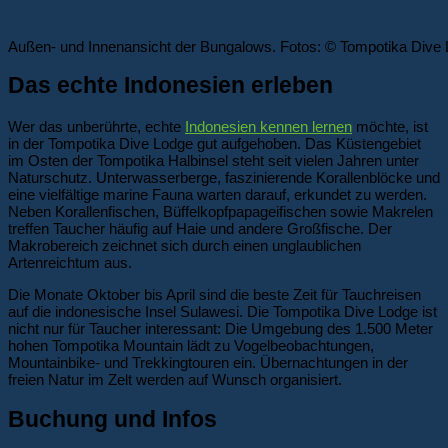
Außen- und Innenansicht der Bungalows. Fotos: © Tompotika Dive
Das echte Indonesien erleben
Wer das unberührte, echte
Indonesien kennen lernen
möchte, ist
in der Tompotika Dive Lodge gut aufgehoben. Das Küstengebiet
im Osten der Tompotika Halbinsel steht seit vielen Jahren unter
Naturschutz. Unterwasserberge, faszinierende Korallenblöcke und
eine vielfältige marine Fauna warten darauf, erkundet zu werden.
Neben Korallenfischen, Büffelkopfpapageifischen sowie Makrelen
treffen Taucher häufig auf Haie und andere Großfische. Der
Makrobereich zeichnet sich durch einen unglaublichen
Artenreichtum aus.
Die Monate Oktober bis April sind die beste Zeit für Tauchreisen
auf die indonesische Insel Sulawesi. Die Tompotika Dive Lodge ist
nicht nur für Taucher interessant: Die Umgebung des 1.500 Meter
hohen Tompotika Mountain lädt zu Vogelbeobachtungen,
Mountainbike- und Trekkingtouren ein. Übernachtungen in der
freien Natur im Zelt werden auf Wunsch organisiert.
Buchung und Infos