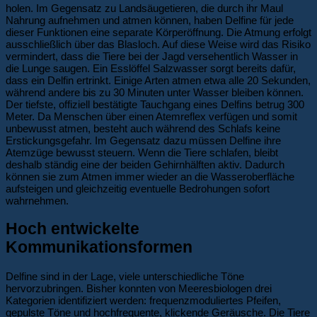
holen. Im Gegensatz zu Landsäugetieren, die durch ihr Maul
Nahrung aufnehmen und atmen können, haben Delfine für jede
dieser Funktionen eine separate Körperöffnung. Die Atmung erfolgt
ausschließlich über das Blasloch. Auf diese Weise wird das Risiko
vermindert, dass die Tiere bei der Jagd versehentlich Wasser in
die Lunge saugen. Ein Esslöffel Salzwasser sorgt bereits dafür,
dass ein Delfin ertrinkt. Einige Arten atmen etwa alle 20 Sekunden,
während andere bis zu 30 Minuten unter Wasser bleiben können.
Der tiefste, offiziell bestätigte Tauchgang eines Delfins betrug 300
Meter. Da Menschen über einen Atemreflex verfügen und somit
unbewusst atmen, besteht auch während des Schlafs keine
Erstickungsgefahr. Im Gegensatz dazu müssen Delfine ihre
Atemzüge bewusst steuern. Wenn die Tiere schlafen, bleibt
deshalb ständig eine der beiden Gehirnhälften aktiv. Dadurch
können sie zum Atmen immer wieder an die Wasseroberfläche
aufsteigen und gleichzeitig eventuelle Bedrohungen sofort
wahrnehmen.
Hoch entwickelte
Kommunikationsformen
Delfine sind in der Lage, viele unterschiedliche Töne
hervorzubringen. Bisher konnten von Meeresbiologen drei
Kategorien identifiziert werden: frequenzmoduliertes Pfeifen,
gepulste Töne und hochfrequente, klickende Geräusche. Die Tiere