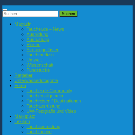
Suchen
nach:
Magazin
Taucher.de – News
Ausbildung
Ausrüstung
Reisen
Szenengeflüster
Tauchmedizin
Umwelt
Wissenschaft
Fundstücke
Ratgeber
Unterwasserfotografie
Foren
Taucher.de-Community
Tauchen allgemein
Tauchreisen / Destinationen
Tauchausrüstung
UW-Fotografie und Video
Marktplatz
Lexikon
Tauchausrüstung
Tauchtheorie