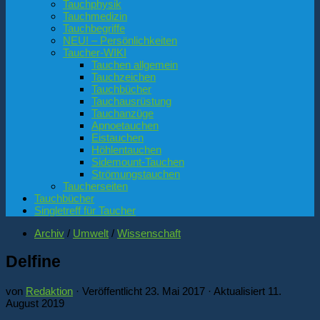
Tauchphysik
Tauchmedizin
Tauchbegriffe
NEU! – Persönlichkeiten
Taucher-WIKI
Tauchen allgemein
Tauchzeichen
Tauchbücher
Tauchausrüstung
Tauchanzüge
Apnoetauchen
Eistauchen
Höhlentauchen
Sidemount-Tauchen
Strömungstauchen
Taucherseiten
Tauchbücher
Singletreff für Taucher
Archiv
/
Umwelt
/
Wissenschaft
Delfine
von
Redaktion
· Veröffentlicht
23. Mai 2017
· Aktualisiert
11.
August 2019