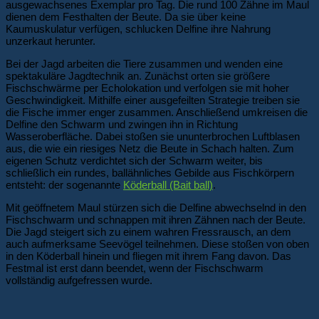
ausgewachsenes Exemplar pro Tag. Die rund 100 Zähne im Maul
dienen dem Festhalten der Beute. Da sie über keine
Kaumuskulatur verfügen, schlucken Delfine ihre Nahrung
unzerkaut herunter.
Bei der Jagd arbeiten die Tiere zusammen und wenden eine
spektakuläre Jagdtechnik an. Zunächst orten sie größere
Fischschwärme per Echolokation und verfolgen sie mit hoher
Geschwindigkeit. Mithilfe einer ausgefeilten Strategie treiben sie
die Fische immer enger zusammen. Anschließend umkreisen die
Delfine den Schwarm und zwingen ihn in Richtung
Wasseroberfläche. Dabei stoßen sie ununterbrochen Luftblasen
aus, die wie ein riesiges Netz die Beute in Schach halten. Zum
eigenen Schutz verdichtet sich der Schwarm weiter, bis
schließlich ein rundes, ballähnliches Gebilde aus Fischkörpern
entsteht: der sogenannte
Köderball (Bait ball)
.
Mit geöffnetem Maul stürzen sich die Delfine abwechselnd in den
Fischschwarm und schnappen mit ihren Zähnen nach der Beute.
Die Jagd steigert sich zu einem wahren Fressrausch, an dem
auch aufmerksame Seevögel teilnehmen. Diese stoßen von oben
in den Köderball hinein und fliegen mit ihrem Fang davon. Das
Festmal ist erst dann beendet, wenn der Fischschwarm
vollständig aufgefressen wurde.