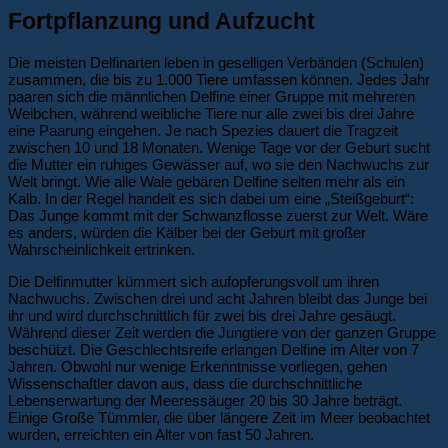
Fortpflanzung und Aufzucht
Die meisten Delfinarten leben in geselligen Verbänden (Schulen)
zusammen, die bis zu 1.000 Tiere umfassen können. Jedes Jahr
paaren sich die männlichen Delfine einer Gruppe mit mehreren
Weibchen, während weibliche Tiere nur alle zwei bis drei Jahre
eine Paarung eingehen. Je nach Spezies dauert die Tragzeit
zwischen 10 und 18 Monaten. Wenige Tage vor der Geburt sucht
die Mutter ein ruhiges Gewässer auf, wo sie den Nachwuchs zur
Welt bringt. Wie alle Wale gebären Delfine selten mehr als ein
Kalb. In der Regel handelt es sich dabei um eine „Steißgeburt“:
Das Junge kommt mit der Schwanzflosse zuerst zur Welt. Wäre
es anders, würden die Kälber bei der Geburt mit großer
Wahrscheinlichkeit ertrinken.
Die Delfinmutter kümmert sich aufopferungsvoll um ihren
Nachwuchs. Zwischen drei und acht Jahren bleibt das Junge bei
ihr und wird durchschnittlich für zwei bis drei Jahre gesäugt.
Während dieser Zeit werden die Jungtiere von der ganzen Gruppe
beschützt. Die Geschlechtsreife erlangen Delfine im Alter von 7
Jahren. Obwohl nur wenige Erkenntnisse vorliegen, gehen
Wissenschaftler davon aus, dass die durchschnittliche
Lebenserwartung der Meeressäuger 20 bis 30 Jahre beträgt.
Einige Große Tümmler, die über längere Zeit im Meer beobachtet
wurden, erreichten ein Alter von fast 50 Jahren.