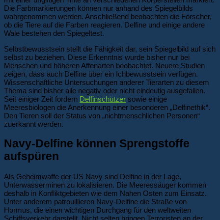
Die Farbmarkierungen können nur anhand des Spiegelbilds
wahrgenommen werden. Anschließend beobachten die Forscher,
ob die Tiere auf die Farben reagieren. Delfine und einige andere
Wale bestehen den Spiegeltest.
Selbstbewusstsein stellt die Fähigkeit dar, sein Spiegelbild auf sich
selbst zu beziehen. Diese Erkenntnis wurde bisher nur bei
Menschen und höheren Affenarten beobachtet. Neuere Studien
zeigen, dass auch Delfine über ein Ichbewusstsein verfügen.
Wissenschaftliche Untersuchungen anderer Tierarten zu diesem
Thema sind bisher alle negativ oder nicht eindeutig ausgefallen.
Seit einiger Zeit fordern
Delfinschützer
sowie einige
Meeresbiologen die Anerkennung einer besonderen „Delfinethik“.
Den Tieren soll der Status von „nichtmenschlichen Personen“
zuerkannt werden.
Navy-Delfine können Sprengstoffe
aufspüren
Als Geheimwaffe der US Navy sind Delfine in der Lage,
Unterwasserminen zu lokalisieren. Die Meeressäuger kommen
deshalb in Konfliktgebieten wie dem Nahen Osten zum Einsatz.
Unter anderem patrouillieren Navy-Delfine die Straße von
Hormus, die einen wichtigen Durchgang für den weltweiten
Schiffsverkehr darstellt. Nicht selten bringen Terroristen an der