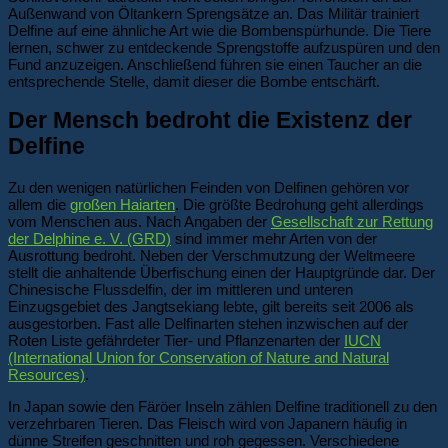
Außenwand von Öltankern Sprengsätze an. Das Militär trainiert
Delfine auf eine ähnliche Art wie die Bombenspürhunde. Die Tiere
lernen, schwer zu entdeckende Sprengstoffe aufzuspüren und den
Fund anzuzeigen. Anschließend führen sie einen Taucher an die
entsprechende Stelle, damit dieser die Bombe entschärft.
Der Mensch bedroht die Existenz der
Delfine
Zu den wenigen natürlichen Feinden von Delfinen gehören vor
allem die
großen Haiarten
. Die größte Bedrohung geht allerdings
vom Menschen aus. Nach Angaben der
Gesellschaft zur Rettung
der Delphine e. V. (GRD)
sind immer mehr Arten von der
Ausrottung bedroht. Neben der Verschmutzung der Weltmeere
stellt die anhaltende Überfischung einen der Hauptgründe dar. Der
Chinesische Flussdelfin, der im mittleren und unteren
Einzugsgebiet des Jangtsekiang lebte, gilt bereits seit 2006 als
ausgestorben. Fast alle Delfinarten stehen inzwischen auf der
Roten Liste gefährdeter Tier- und Pflanzenarten der
IUCN
(International Union for Conservation of Nature and Natural
Resources)
.
In Japan sowie den Färöer Inseln zählen Delfine traditionell zu den
verzehrbaren Tieren. Das Fleisch wird von Japanern häufig in
dünne Streifen geschnitten und roh gegessen. Verschiedene