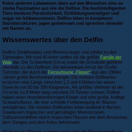
Keine anderen Lebewesen üben auf den Menschen eine so
starke Faszination aus wie die Delfine. Die hochintelligenten
Tiere besitzen Persönlichkeit, Einfühlungsvermögen und
sogar ein Ichbewusstsein. Delfine leben in komplexen
Sozialstrukturen, jagen gemeinsam und sprechen einander
mit Namen an.
Wissenswertes über den Delfin
Delfine (Delphinidae) sind Meeressäuger und zählen zu den
Zahnwalen. Mit rund 40 Arten stellen sie die größte
Familie der
Wale
dar. Der Schwertwal (Orca) sowie die Grindwale gehören
ebenfalls zu den Delfinen. Die bekannteste Art ist der Große
Tümmler, der durch die
Fernsehserie „Flipper“
aus den 1960er
Jahren große Berühmtheit erlangte. Die meisten Delfinarten
erreichen eine Länge zwischen 1,2 und 4 Metern bei einem
Gewicht von 50 bis 200 Kilogramm. Als größter Vertreter ist der
Orca bis zu 9 Meter lang und etwa 10 Tonnen schwer. Delfine
haben einen stromlinienförmigen Körper und eine große, kräftige
Schwanzflosse, die eine schnelle Fortbewegung im Wasser
ermöglichen. Die meisten Delfinarten leben weltweit in flachen
Gewässern tropischer und gemäßigter Meereszonen.
Süßwasserdelfine sind in tropischen Flüssen wie dem Amazonas,
dem Ganges und dem Indus beheimatet.
Nicht nur im Wasser, sondern auch über der Wasseroberfläche