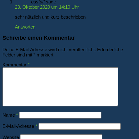
gustaff
sagt:
23. Oktober 2020 um 14:10 Uhr
sehr nützlich und kurz beschrieben
Antworten
Schreibe einen Kommentar
Deine E-Mail-Adresse wird nicht veröffentlicht.
Erforderliche
Felder sind mit
*
markiert
Kommentar
*
Name
*
E-Mail-Adresse
*
Website