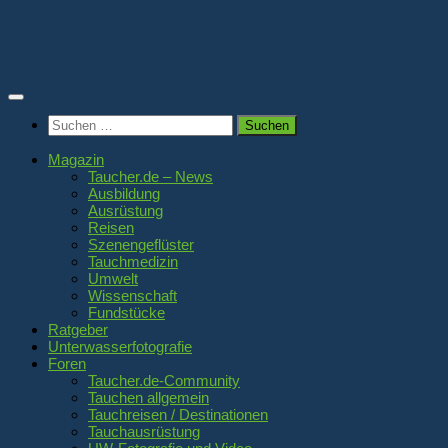
Zum
Inhalt
springen
Suchen
nach:
Magazin
Taucher.de – News
Ausbildung
Ausrüstung
Reisen
Szenengeflüster
Tauchmedizin
Umwelt
Wissenschaft
Fundstücke
Ratgeber
Unterwasserfotografie
Foren
Taucher.de-Community
Tauchen allgemein
Tauchreisen / Destinationen
Tauchausrüstung