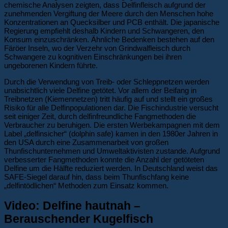
chemische Analysen zeigten, dass Delfinfleisch aufgrund der
zunehmenden Vergiftung der Meere durch den Menschen hohe
Konzentrationen an Quecksilber und PCB enthält. Die japanische
Regierung empfiehlt deshalb Kindern und Schwangeren, den
Konsum einzuschränken. Ähnliche Bedenken bestehen auf den
Färöer Inseln, wo der Verzehr von Grindwalfleisch durch
Schwangere zu kognitiven Einschränkungen bei ihren
ungeborenen Kindern führte.
Durch die Verwendung von Treib- oder Schleppnetzen werden
unabsichtlich viele Delfine getötet. Vor allem der Beifang in
Treibnetzen (Kiemennetzen) tritt häufig auf und stellt ein großes
Risiko für alle Delfinpopulationen dar. Die Fischindustrie versucht
seit einiger Zeit, durch delfinfreundliche Fangmethoden die
Verbraucher zu beruhigen. Die ersten Werbekampagnen mit dem
Label „delfinsicher“ (dolphin safe) kamen in den 1980er Jahren in
den USA durch eine Zusammenarbeit von großen
Thunfischunternehmen und Umweltaktivisten zustande. Aufgrund
verbesserter Fangmethoden konnte die Anzahl der getöteten
Delfine um die Hälfte reduziert werden. In Deutschland weist das
SAFE-Siegel darauf hin, dass beim Thunfischfang keine
„delfintödlichen“ Methoden zum Einsatz kommen.
Video: Delfine hautnah –
Berauschender Kugelfisch