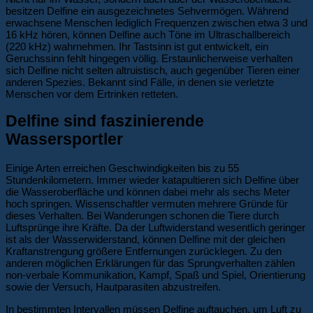
besitzen Delfine ein ausgezeichnetes Sehvermögen. Während
erwachsene Menschen lediglich Frequenzen zwischen etwa 3 und
16 kHz hören, können Delfine auch Töne im Ultraschallbereich
(220 kHz) wahrnehmen. Ihr Tastsinn ist gut entwickelt, ein
Geruchssinn fehlt hingegen völlig. Erstaunlicherweise verhalten
sich Delfine nicht selten altruistisch, auch gegenüber Tieren einer
anderen Spezies. Bekannt sind Fälle, in denen sie verletzte
Menschen vor dem Ertrinken retteten.
Delfine sind faszinierende
Wassersportler
Einige Arten erreichen Geschwindigkeiten bis zu 55
Stundenkilometern. Immer wieder katapultieren sich Delfine über
die Wasseroberfläche und können dabei mehr als sechs Meter
hoch springen. Wissenschaftler vermuten mehrere Gründe für
dieses Verhalten. Bei Wanderungen schonen die Tiere durch
Luftsprünge ihre Kräfte. Da der Luftwiderstand wesentlich geringer
ist als der Wasserwiderstand, können Delfine mit der gleichen
Kraftanstrengung größere Entfernungen zurücklegen. Zu den
anderen möglichen Erklärungen für das Sprungverhalten zählen
non-verbale Kommunikation, Kampf, Spaß und Spiel, Orientierung
sowie der Versuch, Hautparasiten abzustreifen.
In bestimmten Intervallen müssen Delfine auftauchen, um Luft zu