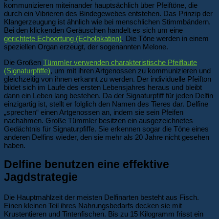
kommunizieren miteinander hauptsächlich über Pfeiftöne, die
durch ein Vibrieren des Bindegewebes entstehen. Das Prinzip der
Klangerzeugung ist ähnlich wie bei menschlichen Stimmbändern.
Bei den klickenden Geräuschen handelt es sich um eine
gerichtete Echoortung (Echolokation)
. Die Töne werden in einem
speziellen Organ erzeugt, der sogenannten Melone.
Die Großen
Tümmler verwenden charakteristische Pfeiflaute
(Signaturpfiffe)
, um mit ihren Artgenossen zu kommunizieren und
gleichzeitig von ihnen erkannt zu werden. Der individuelle Pfeifton
bildet sich im Laufe des ersten Lebensjahres heraus und bleibt
dann ein Leben lang bestehen. Da der Signaturpfiff für jeden Delfin
einzigartig ist, stellt er folglich den Namen des Tieres dar. Delfine
„sprechen“ einen Artgenossen an, indem sie sein Pfeifen
nachahmen. Große Tümmler besitzen ein ausgezeichnetes
Gedächtnis für Signaturpfiffe. Sie erkennen sogar die Töne eines
anderen Delfins wieder, den sie mehr als 20 Jahre nicht gesehen
haben.
Delfine benutzen eine effektive
Jagdstrategie
Die Hauptmahlzeit der meisten Delfinarten besteht aus Fisch.
Einen kleinen Teil ihres Nahrungsbedarfs decken sie mit
Krustentieren und Tintenfischen. Bis zu 15 Kilogramm frisst ein