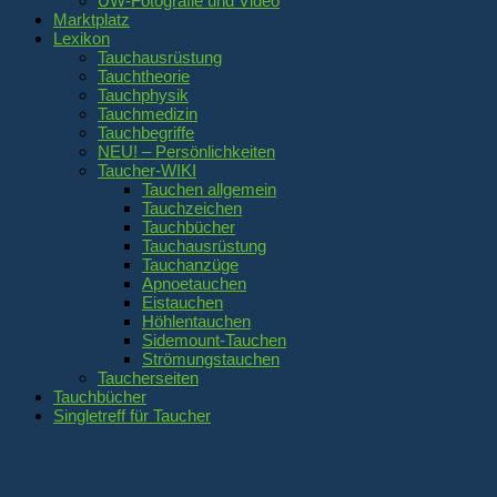
UW-Fotografie und Video
Marktplatz
Lexikon
Tauchausrüstung
Tauchtheorie
Tauchphysik
Tauchmedizin
Tauchbegriffe
NEU! – Persönlichkeiten
Taucher-WIKI
Tauchen allgemein
Tauchzeichen
Tauchbücher
Tauchausrüstung
Tauchanzüge
Apnoetauchen
Eistauchen
Höhlentauchen
Sidemount-Tauchen
Strömungstauchen
Taucherseiten
Tauchbücher
Singletreff für Taucher