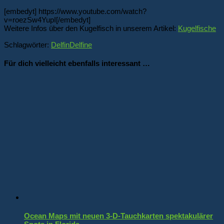
[embedyt] https://www.youtube.com/watch?
v=roezSw4YupI[/embedyt]
Weitere Infos über den Kugelfisch in unserem Artikel:
Kugelfische
Schlagwörter:
Delfin
Delfine
Für dich vielleicht ebenfalls interessant …
Ocean Maps mit neuen 3-D-Tauchkarten spektakulärer