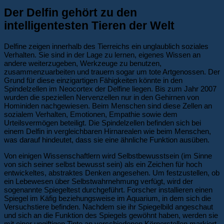
Der Delfin gehört zu den
intelligentesten Tieren der Welt
Delfine zeigen innerhalb des Tierreichs ein unglaublich soziales
Verhalten. Sie sind in der Lage zu lernen, eigenes Wissen an
andere weiterzugeben, Werkzeuge zu benutzen,
zusammenzuarbeiten und trauern sogar um tote Artgenossen. Der
Grund für diese einzigartigen Fähigkeiten könnte in den
Spindelzellen im Neocortex der Delfine liegen. Bis zum Jahr 2007
wurden die speziellen Nervenzellen nur in den Gehirnen von
Hominiden nachgewiesen. Beim Menschen sind diese Zellen an
sozialem Verhalten, Emotionen, Empathie sowie dem
Urteilsvermögen beteiligt. Die Spindelzellen befinden sich bei
einem Delfin in vergleichbaren Hirnarealen wie beim Menschen,
was darauf hindeutet, dass sie eine ähnliche Funktion ausüben.
Von einigen Wissenschaftlern wird Selbstbewusstsein (im Sinne
von sich seiner selbst bewusst sein) als ein Zeichen für hoch
entwickeltes, abstraktes Denken angesehen. Um festzustellen, ob
ein Lebewesen über Selbstwahrnehmung verfügt, wird der
sogenannte Spiegeltest durchgeführt. Forscher installieren einen
Spiegel im Käfig beziehungsweise im Aquarium, in dem sich die
Versuchstiere befinden. Nachdem sie ihr Spiegelbild angeschaut
und sich an die Funktion des Spiegels gewöhnt haben, werden sie
mit einer ungiftigen Tinte an verschiedenen Körperstellen markiert.