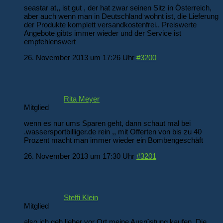
seastar at,, ist gut , der hat zwar seinen Sitz in Österreich,
aber auch wenn man in Deutschland wohnt ist, die Lieferung
der Produkte komplett versandkostenfrei.. Preiswerte
Angebote gibts immer wieder und der Service ist
empfehlenswert
26. November 2013 um 17:26 Uhr
#3200
Rita Meyer
Mitglied
wenn es nur ums Sparen geht, dann schaut mal bei
.wassersportbilliger.de rein ,, mit Offerten von bis zu 40
Prozent macht man immer wieder ein Bombengeschäft
26. November 2013 um 17:30 Uhr
#3201
Steffi Klein
Mitglied
also ich geh lieber vor Ort meine Ausrüstung kaufen. Die