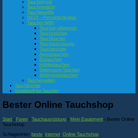
Tauchphysik
Tauchmedizin
Tauchbegriffe
NEU! – Persönlichkeiten
Taucher-WIKI
Tauchen allgemein
Tauchzeichen
Tauchbücher
Tauchausrüstung
Tauchanzüge
Apnoetauchen
Eistauchen
Höhlentauchen
Sidemount-Tauchen
Strömungstauchen
Taucherseiten
Tauchbücher
Singletreff für Taucher
Bester Online Tauchshop
Start
›
Foren
›
Tauchausrüstung
›
Mein Equipment
›
Bester Online
Tauchshop
Schlagwörter:
beste
,
Internet
,
Online Tauchshop