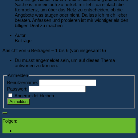
Sache ist mir einfach zu heikel. mir fehlt da einfach die
Kompetenz, um über das Netz zu entscheiden, ob die
Angebote was taugen oder nicht. Da lass ich mich lieber
beraten. Anfassen und probieren ist mir wichtiger als den
billigen Deal zu machen
Autor
Beiträge
Ansicht von 6 Beiträgen – 1 bis 6 (von insgesamt 6)
Du musst angemeldet sein, um auf dieses Thema
antworten zu können.
Anmelden
Benutzername:
Passwort:
Angemeldet bleiben
Anmelden
Folgen: