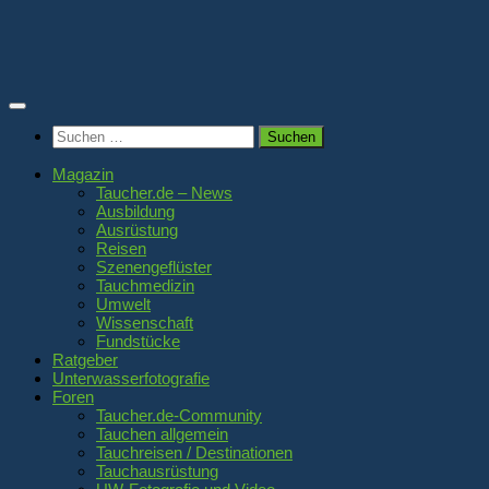
Zum
Inhalt
springen
Suchen
nach:
Magazin
Taucher.de – News
Ausbildung
Ausrüstung
Reisen
Szenengeflüster
Tauchmedizin
Umwelt
Wissenschaft
Fundstücke
Ratgeber
Unterwasserfotografie
Foren
Taucher.de-Community
Tauchen allgemein
Tauchreisen / Destinationen
Tauchausrüstung