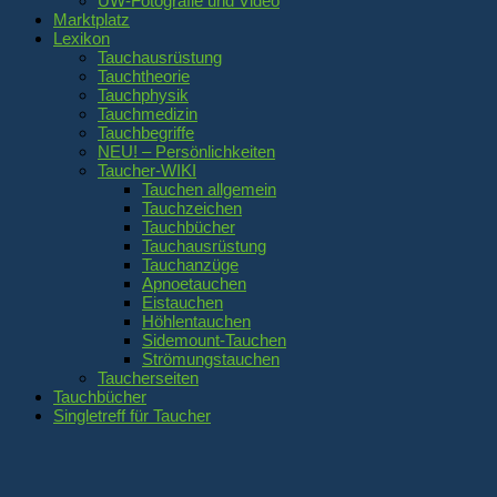
UW-Fotografie und Video
Marktplatz
Lexikon
Tauchausrüstung
Tauchtheorie
Tauchphysik
Tauchmedizin
Tauchbegriffe
NEU! – Persönlichkeiten
Taucher-WIKI
Tauchen allgemein
Tauchzeichen
Tauchbücher
Tauchausrüstung
Tauchanzüge
Apnoetauchen
Eistauchen
Höhlentauchen
Sidemount-Tauchen
Strömungstauchen
Taucherseiten
Tauchbücher
Singletreff für Taucher