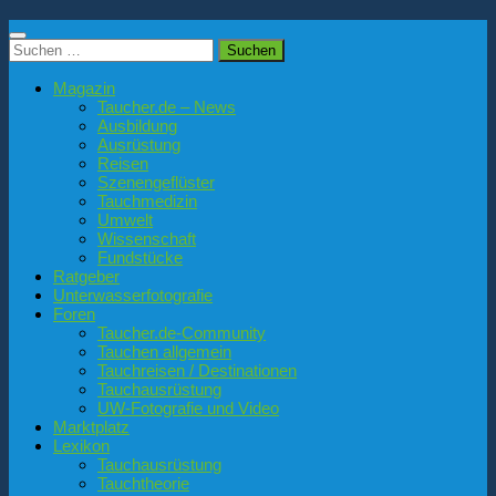
Suchen
nach:
Magazin
Taucher.de – News
Ausbildung
Ausrüstung
Reisen
Szenengeflüster
Tauchmedizin
Umwelt
Wissenschaft
Fundstücke
Ratgeber
Unterwasserfotografie
Foren
Taucher.de-Community
Tauchen allgemein
Tauchreisen / Destinationen
Tauchausrüstung
UW-Fotografie und Video
Marktplatz
Lexikon
Tauchausrüstung
Tauchtheorie