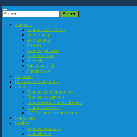
Suchen
nach:
Magazin
Taucher.de – News
Ausbildung
Ausrüstung
Reisen
Szenengeflüster
Tauchmedizin
Umwelt
Wissenschaft
Fundstücke
Ratgeber
Unterwasserfotografie
Foren
Taucher.de-Community
Tauchen allgemein
Tauchreisen / Destinationen
Tauchausrüstung
UW-Fotografie und Video
Marktplatz
Lexikon
Tauchausrüstung
Tauchtheorie