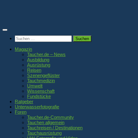
Zum
Inhalt
springen
Suchen
nach:
Magazin
Taucher.de – News
Ausbildung
Ausrüstung
Reisen
Szenengeflüster
Tauchmedizin
Umwelt
Wissenschaft
Fundstücke
Ratgeber
Unterwasserfotografie
Foren
Taucher.de-Community
Tauchen allgemein
Tauchreisen / Destinationen
Tauchausrüstung