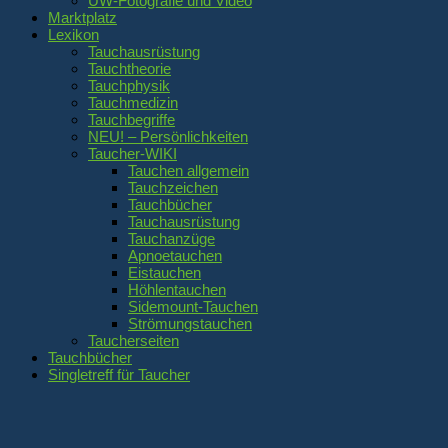
UW-Fotografie und Video
Marktplatz
Lexikon
Tauchausrüstung
Tauchtheorie
Tauchphysik
Tauchmedizin
Tauchbegriffe
NEU! – Persönlichkeiten
Taucher-WIKI
Tauchen allgemein
Tauchzeichen
Tauchbücher
Tauchausrüstung
Tauchanzüge
Apnoetauchen
Eistauchen
Höhlentauchen
Sidemount-Tauchen
Strömungstauchen
Taucherseiten
Tauchbücher
Singletreff für Taucher