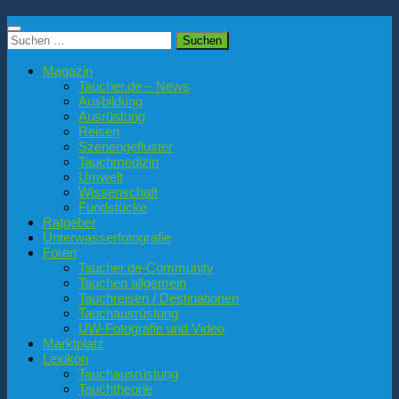
Suchen
nach:
Magazin
Taucher.de – News
Ausbildung
Ausrüstung
Reisen
Szenengeflüster
Tauchmedizin
Umwelt
Wissenschaft
Fundstücke
Ratgeber
Unterwasserfotografie
Foren
Taucher.de-Community
Tauchen allgemein
Tauchreisen / Destinationen
Tauchausrüstung
UW-Fotografie und Video
Marktplatz
Lexikon
Tauchausrüstung
Tauchtheorie