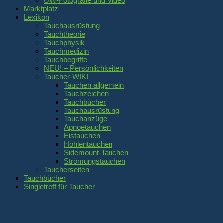
UW-Fotografie und Video
Marktplatz
Lexikon
Tauchausrüstung
Tauchtheorie
Tauchphysik
Tauchmedizin
Tauchbegriffe
NEU! – Persönlichkeiten
Taucher-WIKI
Tauchen allgemein
Tauchzeichen
Tauchbücher
Tauchausrüstung
Tauchanzüge
Apnoetauchen
Eistauchen
Höhlentauchen
Sidemount-Tauchen
Strömungstauchen
Taucherseiten
Tauchbücher
Singletreff für Taucher