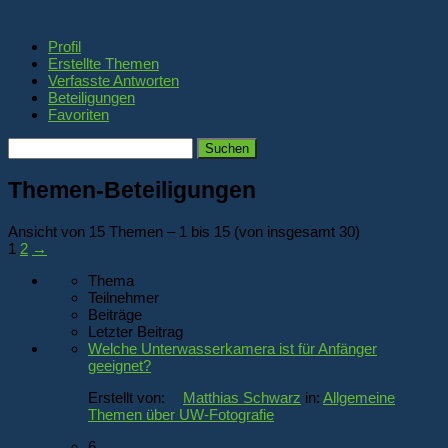
Profil
Erstellte Themen
Verfasste Antworten
Beteiligungen
Favoriten
Themen
suchen:
Themen-Beteiligungen
Ansicht von 15 Themen – 1 bis 15 (von insgesamt 30)
1
2
→
Thema
Teilnehmer
Beiträge
Letzter Beitrag
Welche Unterwasserkamera ist für Anfänger
geeignet?
Erstellt von:
Matthias Schwarz
in:
Allgemeine
Themen über UW-Fotografie
6