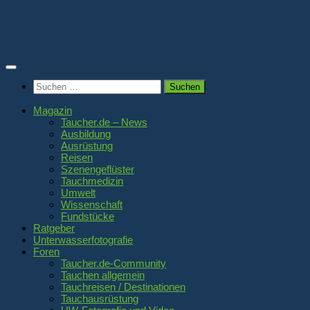
Zum
Inhalt
springen
Suchen
nach:
Magazin
Taucher.de – News
Ausbildung
Ausrüstung
Reisen
Szenengeflüster
Tauchmedizin
Umwelt
Wissenschaft
Fundstücke
Ratgeber
Unterwasserfotografie
Foren
Taucher.de-Community
Tauchen allgemein
Tauchreisen / Destinationen
Tauchausrüstung