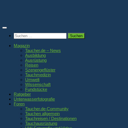
Zum
Inhalt
springen
Suchen
nach:
Magazin
Taucher.de – News
Ausbildung
Ausrüstung
Reisen
Szenengeflüster
Tauchmedizin
Umwelt
Wissenschaft
Fundstücke
Ratgeber
Unterwasserfotografie
Foren
Taucher.de-Community
Tauchen allgemein
Tauchreisen / Destinationen
Tauchausrüstung