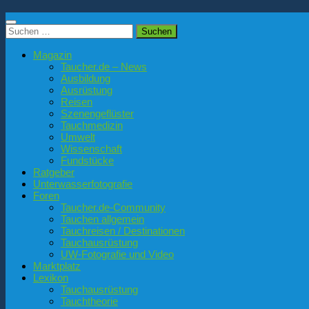
Suchen
nach:
Magazin
Taucher.de – News
Ausbildung
Ausrüstung
Reisen
Szenengeflüster
Tauchmedizin
Umwelt
Wissenschaft
Fundstücke
Ratgeber
Unterwasserfotografie
Foren
Taucher.de-Community
Tauchen allgemein
Tauchreisen / Destinationen
Tauchausrüstung
UW-Fotografie und Video
Marktplatz
Lexikon
Tauchausrüstung
Tauchtheorie