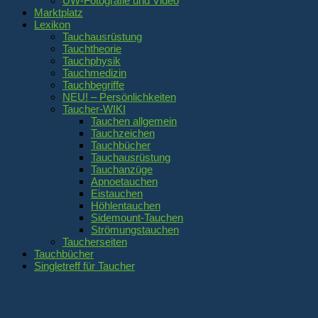
UW-Fotografie und Video
Marktplatz
Lexikon
Tauchausrüstung
Tauchtheorie
Tauchphysik
Tauchmedizin
Tauchbegriffe
NEU! – Persönlichkeiten
Taucher-WIKI
Tauchen allgemein
Tauchzeichen
Tauchbücher
Tauchausrüstung
Tauchanzüge
Apnoetauchen
Eistauchen
Höhlentauchen
Sidemount-Tauchen
Strömungstauchen
Taucherseiten
Tauchbücher
Singletreff für Taucher