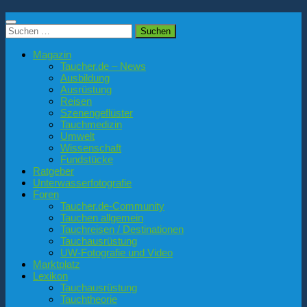
Suchen
nach:
Magazin
Taucher.de – News
Ausbildung
Ausrüstung
Reisen
Szenengeflüster
Tauchmedizin
Umwelt
Wissenschaft
Fundstücke
Ratgeber
Unterwasserfotografie
Foren
Taucher.de-Community
Tauchen allgemein
Tauchreisen / Destinationen
Tauchausrüstung
UW-Fotografie und Video
Marktplatz
Lexikon
Tauchausrüstung
Tauchtheorie