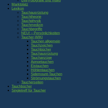
UW-Fotografie und Video
Marktplatz
Lexikon
Tauchausrüstung
Tauchtheorie
Tauchphysik
Tauchmedizin
Tauchbegriffe
NEU! – Persönlichkeiten
Taucher-WIKI
Tauchen allgemein
Tauchzeichen
Tauchbücher
Tauchausrüstung
Tauchanzüge
Apnoetauchen
Eistauchen
Höhlentauchen
Sidemount-Tauchen
Strömungstauchen
Taucherseiten
Tauchbücher
Singletreff für Taucher