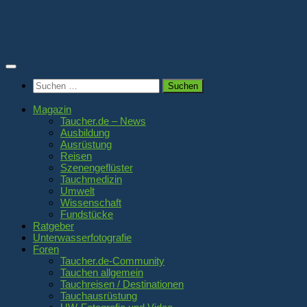
Zum
Inhalt
springen
Suchen
nach:
Magazin
Taucher.de – News
Ausbildung
Ausrüstung
Reisen
Szenengeflüster
Tauchmedizin
Umwelt
Wissenschaft
Fundstücke
Ratgeber
Unterwasserfotografie
Foren
Taucher.de-Community
Tauchen allgemein
Tauchreisen / Destinationen
Tauchausrüstung