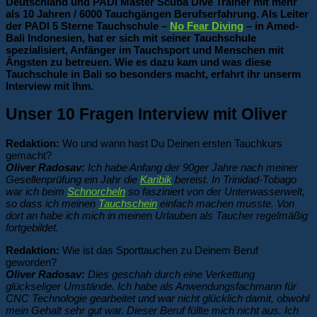
Deutschland und PADI Master Scuba Dive Trainer mit mehr
als 10 Jahren / 6000 Tauchgängen Berufserfahrung. Als Leiter
der PADI 5 Sterne Tauchschule –
No Fear Diving
– in Amed-
Bali Indonesien, hat er sich mit seiner Tauchschule
spezialisiert, Anfänger im Tauchsport und Menschen mit
Ängsten zu betreuen. Wie es dazu kam und was diese
Tauchschule in Bali so besonders macht, erfahrt ihr unserm
Interview mit Ihm.
Unser 10 Fragen Interview mit Oliver
Redaktion:
Wo und wann hast Du Deinen ersten Tauchkurs
gemacht?
Oliver Radosav:
Ich habe Anfang der 90ger Jahre nach meiner
Gesellenprüfung ein Jahr die
Karibik
bereist. In Trinidad-Tobago
war ich beim
Schnorcheln
so fasziniert von der Unterwasserwelt,
so dass ich meinen
Tauchschein
einfach machen musste. Von
dort an habe ich mich in meinen Urlauben als Taucher regelmäßig
fortgebildet.
Redaktion:
Wie ist das Sporttauchen zu Deinem Beruf
geworden?
Oliver Radosav:
Dies geschah durch eine Verkettung
glückseliger Umstände. Ich habe als Anwendungsfachmann für
CNC Technologie gearbeitet und war nicht glücklich damit, obwohl
mein Gehalt sehr gut war. Dieser Beruf füllte mich nicht aus. Ich