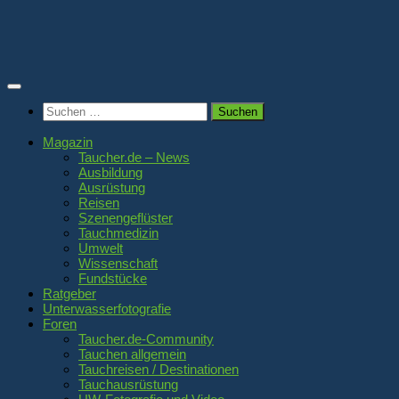
Zum
Inhalt
springen
Suchen
nach:
Magazin
Taucher.de – News
Ausbildung
Ausrüstung
Reisen
Szenengeflüster
Tauchmedizin
Umwelt
Wissenschaft
Fundstücke
Ratgeber
Unterwasserfotografie
Foren
Taucher.de-Community
Tauchen allgemein
Tauchreisen / Destinationen
Tauchausrüstung