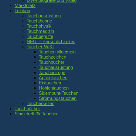
UW-Fotografie und Video
Marktplatz
Lexikon
Tauchausrüstung
Tauchtheorie
Tauchphysik
Tauchmedizin
Tauchbegriffe
NEU! – Persönlichkeiten
Taucher-WIKI
Tauchen allgemein
Tauchzeichen
Tauchbücher
Tauchausrüstung
Tauchanzüge
Apnoetauchen
Eistauchen
Höhlentauchen
Sidemount-Tauchen
Strömungstauchen
Taucherseiten
Tauchbücher
Singletreff für Taucher