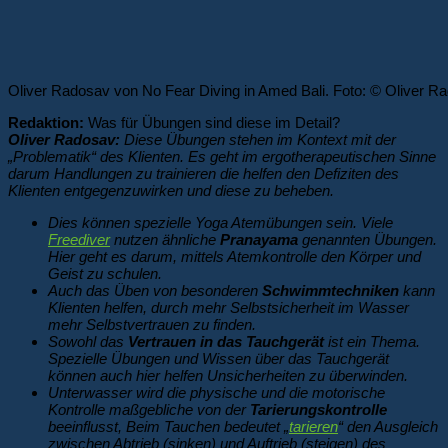
Oliver Radosav von No Fear Diving in Amed Bali. Foto: © Oliver R
Redaktion:
Was für Übungen sind diese im Detail?
Oliver Radosav:
Diese Übungen stehen im Kontext mit der
„Problematik“ des Klienten. Es geht im ergotherapeutischen Sinne
darum Handlungen zu trainieren die helfen den Defiziten des
Klienten entgegenzuwirken und diese zu beheben.
Dies können spezielle Yoga Atemübungen sein. Viele
Freediver
nutzen ähnliche
Pranayama
genannten Übungen.
Hier geht es darum, mittels Atemkontrolle den Körper und
Geist zu schulen.
Auch das Üben von besonderen
Schwimmtechniken
kann
Klienten helfen, durch mehr Selbstsicherheit im Wasser
mehr Selbstvertrauen zu finden.
Sowohl das
Vertrauen in das Tauchgerät
ist ein Thema.
Spezielle Übungen und Wissen über das Tauchgerät
können auch hier helfen Unsicherheiten zu überwinden.
Unterwasser wird die physische und die motorische
Kontrolle maßgebliche von der
Tarierungskontrolle
beeinflusst, Beim Tauchen bedeutet „
tarieren
“ den Ausgleich
zwischen Abtrieb (sinken) und Auftrieb (steigen) des