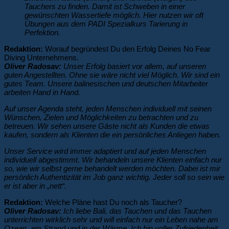
Tauchers zu finden. Damit ist Schweben in einer
gewünschten Wassertiefe möglich. Hier nutzen wir oft
Übungen aus dem PADI Spezialkurs Tarierung in
Perfektion.
Redaktion:
Worauf begründest Du den Erfolg Deines No Fear
Diving Unternehmens.
Oliver Radosav:
Unser Erfolg basiert vor allem, auf unseren
guten Angestellten. Ohne sie wäre nicht viel Möglich. Wir sind ein
gutes Team. Unsere balinesischen und deutschen Mitarbeiter
arbeiten Hand in Hand.
Auf unser Agenda steht, jeden Menschen individuell mit seinen
Wünschen, Zielen und Möglichkeiten zu betrachten und zu
betreuen. Wir sehen unsere Gäste nicht als Kunden die etwas
kaufen, sondern als Klienten die ein persönliches Anliegen haben.
Unser Service wird immer adaptiert und auf jeden Menschen
individuell abgestimmt. Wir behandeln unsere Klienten einfach nur
so, wie wir selbst gerne behandelt werden möchten. Dabei ist mir
persönlich Authentizität im Job ganz wichtig. Jeder soll so sein wie
er ist aber in „nett“.
Redaktion:
Welche Pläne hast Du noch als Taucher?
Oliver Radosav:
Ich liebe Bali, das Tauchen und das Tauchen
unterrichten wirklich sehr und will einfach nur ein Leben nahe am
Ozean, am Strand und in der Wärme. Ich bin voller Zufriedenheit