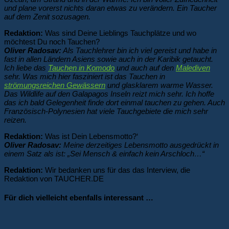
und plane vorerst nichts daran etwas zu verändern. Ein Taucher
auf dem Zenit sozusagen.
Redaktion:
Was sind Deine Lieblings Tauchplätze und wo
möchtest Du noch Tauchen?
Oliver Radosav:
Als Tauchlehrer bin ich viel gereist und habe in
fast in allen Ländern Asiens sowie auch in der Karibik getaucht.
Ich liebe das
Tauchen in Komodo
und auch auf den
Malediven
sehr. Was mich hier fasziniert ist das Tauchen in
strömungsreichen Gewässern
und glasklarem warme Wasser.
Das Wildlife auf den Galapagos Inseln reizt mich sehr. Ich hoffe
das ich bald Gelegenheit finde dort einmal tauchen zu gehen. Auch
Französisch-Polynesien hat viele Tauchgebiete die mich sehr
reizen.
Redaktion:
Was ist Dein Lebensmotto?‘
Oliver Radosav:
Meine derzeitiges Lebensmotto ausgedrückt in
einem Satz als ist: „Sei Mensch & einfach kein Arschloch…“
Redaktion:
Wir bedanken uns für das das Interview, die
Redaktion von TAUCHER.DE
Für dich vielleicht ebenfalls interessant …