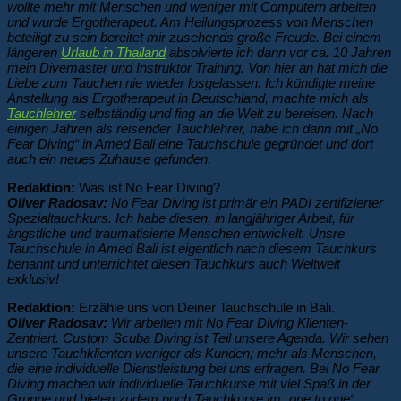
wollte mehr mit Menschen und weniger mit Computern arbeiten
und wurde Ergotherapeut. Am Heilungsprozess von Menschen
beteiligt zu sein bereitet mir zusehends große Freude. Bei einem
längeren
Urlaub in Thailand
absolvierte ich dann vor ca. 10 Jahren
mein Divemaster und Instruktor Training. Von hier an hat mich die
Liebe zum Tauchen nie wieder losgelassen. Ich kündigte meine
Anstellung als Ergotherapeut in Deutschland, machte mich als
Tauchlehrer
selbständig und fing an die Welt zu bereisen. Nach
einigen Jahren als reisender Tauchlehrer, habe ich dann mit „No
Fear Diving“ in Amed Bali eine Tauchschule gegründet und dort
auch ein neues Zuhause gefunden.
Redaktion:
Was ist No Fear Diving?
Oliver Radosav:
No Fear Diving ist primär ein PADI zertifizierter
Spezialtauchkurs. Ich habe diesen, in langjähriger Arbeit, für
ängstliche und traumatisierte Menschen entwickelt. Unsre
Tauchschule in Amed Bali ist eigentlich nach diesem Tauchkurs
benannt und unterrichtet diesen Tauchkurs auch Weltweit
exklusiv!
Redaktion:
Erzähle uns von Deiner Tauchschule in Bali.
Oliver Radosav:
Wir arbeiten mit No Fear Diving Klienten-
Zentriert. Custom Scuba Diving ist Teil unsere Agenda. Wir sehen
unsere Tauchklienten weniger als Kunden; mehr als Menschen,
die eine individuelle Dienstleistung bei uns erfragen. Bei No Fear
Diving machen wir individuelle Tauchkurse mit viel Spaß in der
Gruppe und bieten zudem noch Tauchkurse im „one to one“