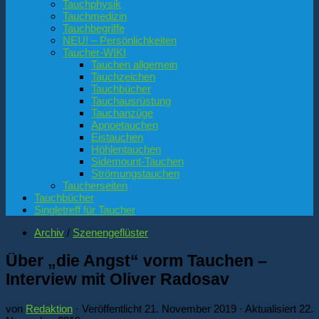
Tauchphysik
Tauchmedizin
Tauchbegriffe
NEU! – Persönlichkeiten
Taucher-WIKI
Tauchen allgemein
Tauchzeichen
Tauchbücher
Tauchausrüstung
Tauchanzüge
Apnoetauchen
Eistauchen
Höhlentauchen
Sidemount-Tauchen
Strömungstauchen
Taucherseiten
Tauchbücher
Singletreff für Taucher
Archiv
/
Szenengeflüster
Über „die Angst“ vorm Tauchen –
Interview mit Oliver Radosav
von
Redaktion
· Veröffentlicht
21. November 2019
· Aktualisiert
22.