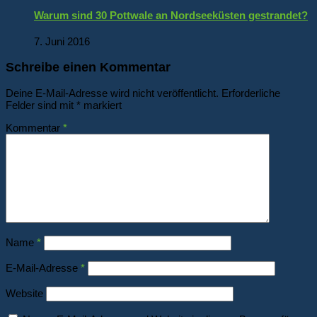
Warum sind 30 Pottwale an Nordseeküsten gestrandet?
7. Juni 2016
Schreibe einen Kommentar
Deine E-Mail-Adresse wird nicht veröffentlicht.
Erforderliche
Felder sind mit
*
markiert
Kommentar
*
Name
*
E-Mail-Adresse
*
Website