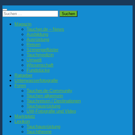
Suchen
nach:
Magazin
Taucher.de – News
Ausbildung
Ausrüstung
Reisen
Szenengeflüster
Tauchmedizin
Umwelt
Wissenschaft
Fundstücke
Ratgeber
Unterwasserfotografie
Foren
Taucher.de-Community
Tauchen allgemein
Tauchreisen / Destinationen
Tauchausrüstung
UW-Fotografie und Video
Marktplatz
Lexikon
Tauchausrüstung
Tauchtheorie