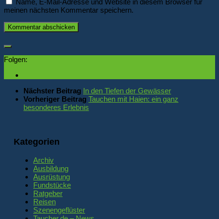
Name, E-Mail-Adresse und Website in diesem Browser für
meinen nächsten Kommentar speichern.
Folgen:
Nächster Beitrag
In den Tiefen der Gewässer
Vorheriger Beitrag
Tauchen mit Haien: ein ganz
besonderes Erlebnis
Kategorien
Archiv
Ausbildung
Ausrüstung
Fundstücke
Ratgeber
Reisen
Szenengeflüster
Taucher.de – News