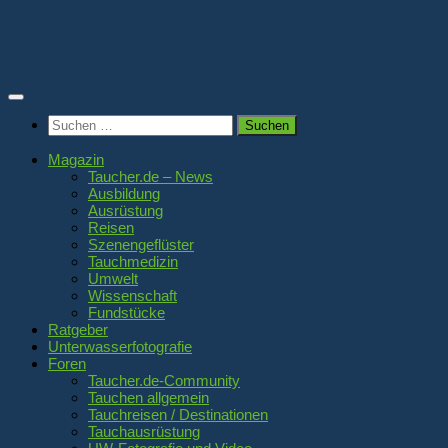
Zum
Inhalt
springen
Suchen
nach:
Magazin
Taucher.de – News
Ausbildung
Ausrüstung
Reisen
Szenengeflüster
Tauchmedizin
Umwelt
Wissenschaft
Fundstücke
Ratgeber
Unterwasserfotografie
Foren
Taucher.de-Community
Tauchen allgemein
Tauchreisen / Destinationen
Tauchausrüstung