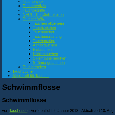
Tauchphysik
Tauchmedizin
Tauchbegriffe
NEU! – Persönlichkeiten
Taucher-WIKI
Tauchen allgemein
Tauchzeichen
Tauchbücher
Tauchausrüstung
Tauchanzüge
Apnoetauchen
Eistauchen
Höhlentauchen
Sidemount-Tauchen
Strömungstauchen
Taucherseiten
Tauchbücher
Singletreff für Taucher
Schwimmflosse
Schwimmflosse
von
Taucher.de
· Veröffentlicht
2. Januar 2013
· Aktualisiert
10. Aug