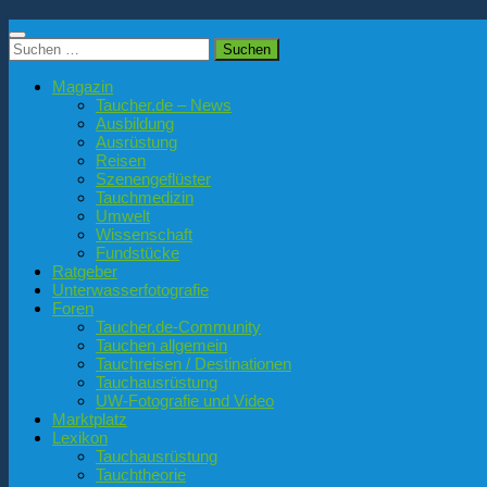
Suchen
nach:
Magazin
Taucher.de – News
Ausbildung
Ausrüstung
Reisen
Szenengeflüster
Tauchmedizin
Umwelt
Wissenschaft
Fundstücke
Ratgeber
Unterwasserfotografie
Foren
Taucher.de-Community
Tauchen allgemein
Tauchreisen / Destinationen
Tauchausrüstung
UW-Fotografie und Video
Marktplatz
Lexikon
Tauchausrüstung
Tauchtheorie