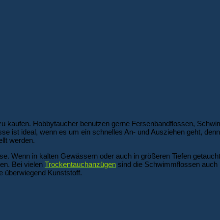
 zu kaufen. Hobbytaucher benutzen gerne Fersenbandflossen, Schwim
e ist ideal, wenn es um ein schnelles An- und Ausziehen geht, denn
llt werden.
 Wenn in kalten Gewässern oder auch in größeren Tiefen getaucht 
n. Bei vielen
Trockentauchanzügen
sind die Schwimmflossen auch ber
e überwiegend Kunststoff.