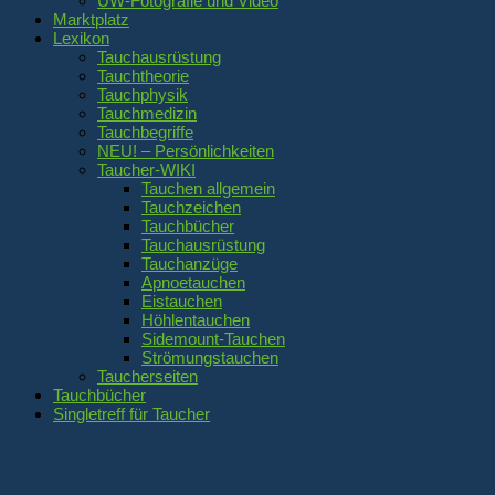
UW-Fotografie und Video
Marktplatz
Lexikon
Tauchausrüstung
Tauchtheorie
Tauchphysik
Tauchmedizin
Tauchbegriffe
NEU! – Persönlichkeiten
Taucher-WIKI
Tauchen allgemein
Tauchzeichen
Tauchbücher
Tauchausrüstung
Tauchanzüge
Apnoetauchen
Eistauchen
Höhlentauchen
Sidemount-Tauchen
Strömungstauchen
Taucherseiten
Tauchbücher
Singletreff für Taucher