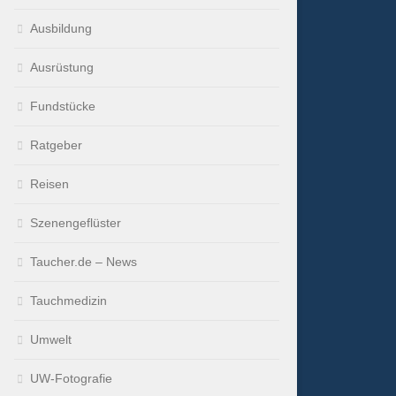
Ausbildung
Ausrüstung
Fundstücke
Ratgeber
Reisen
Szenengeflüster
Taucher.de – News
Tauchmedizin
Umwelt
UW-Fotografie