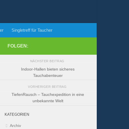
er
Singletreff für Taucher
FOLGEN:
NÄCHSTER BEITRAG
Indoor-Hallen bieten sicheres
Tauchabenteuer
VORHERIGER BEITRAG
TiefenRausch – Tauchexpedition in eine
unbekannte Welt
KATEGORIEN
Archiv