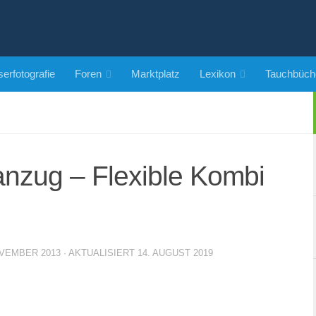
erfotografie
Foren
Marktplatz
Lexikon
Tauchbüch
nzug – Flexible Kombi
OVEMBER 2013
· AKTUALISIERT
14. AUGUST 2019