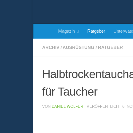
Zum Inhalt springen
Magazin
Ratgeber
Unterwass
ARCHIV
/
AUSRÜSTUNG
/
RATGEBER
Halbtrockentaucha
für Taucher
VON
DANIEL WOLFER
· VERÖFFENTLICHT
6. N