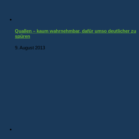
Quallen – kaum wahrnehmbar, dafür umso deutlicher zu
spüren
9. August 2013