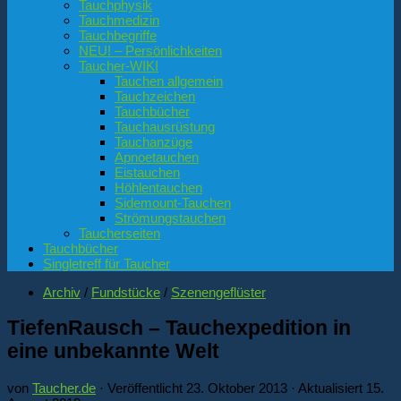
Tauchphysik
Tauchmedizin
Tauchbegriffe
NEU! – Persönlichkeiten
Taucher-WIKI
Tauchen allgemein
Tauchzeichen
Tauchbücher
Tauchausrüstung
Tauchanzüge
Apnoetauchen
Eistauchen
Höhlentauchen
Sidemount-Tauchen
Strömungstauchen
Taucherseiten
Tauchbücher
Singletreff für Taucher
Archiv
/
Fundstücke
/
Szenengeflüster
TiefenRausch – Tauchexpedition in
eine unbekannte Welt
von
Taucher.de
· Veröffentlicht
23. Oktober 2013
· Aktualisiert
15.