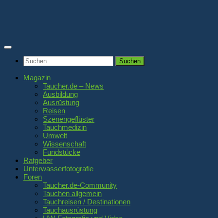
Zum
Inhalt
springen
Suchen
nach:
Magazin
Taucher.de – News
Ausbildung
Ausrüstung
Reisen
Szenengeflüster
Tauchmedizin
Umwelt
Wissenschaft
Fundstücke
Ratgeber
Unterwasserfotografie
Foren
Taucher.de-Community
Tauchen allgemein
Tauchreisen / Destinationen
Tauchausrüstung