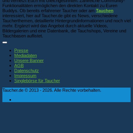
und vernetzt Euch mit Gleichgesinnten. Zahlreiche Community-
Funktionalitäten ermöglichen den direkten Kontakt zu Euren
Buddys. Ob bereits erfahrener Taucher oder am
Tauchen
interessiert, hier auf Taucher.de gibt es News, verschiedene
Taucherthemen, detaillierte Hintergrundinformationen und noch viel
mehr. Ergänzt wird das Angebot durch aktuelle Videos,
Bildergalerien und eine Datenbank, die Tauchshops, Vereine und
Tauchbasen auflistet.
Presse
Mediadaten
Unsere Banner
AGB
Datenschutz
Impressum
Singlebörse für Taucher
Taucher.de © 2013 - 2026. Alle Rechte vorbehalten.