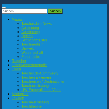
Suchen
nach:
Magazin
Taucher.de – News
Ausbildung
Ausrüstung
Reisen
Szenengeflüster
Tauchmedizin
Umwelt
Wissenschaft
Fundstücke
Ratgeber
Unterwasserfotografie
Foren
Taucher.de-Community
Tauchen allgemein
Tauchreisen / Destinationen
Tauchausrüstung
UW-Fotografie und Video
Marktplatz
Lexikon
Tauchausrüstung
Tauchtheorie