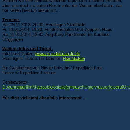
Erleben Sie eine atemberaubende Tauchfahrt in einem fremden,
aber uns doch so nahen Reich unter der Wasseroberfläche, das
nur selten Besuch bekommt…
Termine:
Sa, 09.11.2013, 20:00, Reutlingen Stadthalle
Fr, 10.01.2014, 19:30, Friedrichshafen Graf-Zeppelin-Haus
Sa, 11.01.2014, 19:30, Augsburg Parktheater im Kurhaus
Göggingen
Weitere Infos und Ticket:
Infos und Trailer:
www.expedition-erde.de
Günstigere Tickets für Taucher:
Hier klicken
Ein Gastbeitrag von Nicole Fritsche / Expedition Erde
Fotos: © Expedition-Erde.de
Schlagwörter:
Dokumentarfilm
Meeresbiologie
tiefenrausch
Unterwasserfotograf
Unt
Für dich vielleicht ebenfalls interessant …