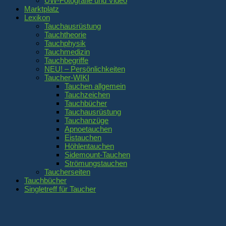
UW-Fotografie und Video
Marktplatz
Lexikon
Tauchausrüstung
Tauchtheorie
Tauchphysik
Tauchmedizin
Tauchbegriffe
NEU! – Persönlichkeiten
Taucher-WIKI
Tauchen allgemein
Tauchzeichen
Tauchbücher
Tauchausrüstung
Tauchanzüge
Apnoetauchen
Eistauchen
Höhlentauchen
Sidemount-Tauchen
Strömungstauchen
Taucherseiten
Tauchbücher
Singletreff für Taucher