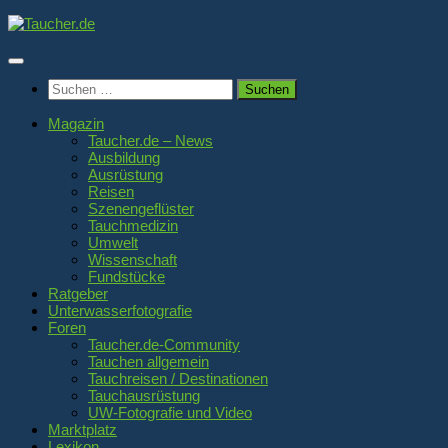
Zum
Inhalt
springen
Suchen
nach:
Magazin
Taucher.de – News
Ausbildung
Ausrüstung
Reisen
Szenengeflüster
Tauchmedizin
Umwelt
Wissenschaft
Fundstücke
Ratgeber
Unterwasserfotografie
Foren
Taucher.de-Community
Tauchen allgemein
Tauchreisen / Destinationen
Tauchausrüstung
UW-Fotografie und Video
Marktplatz
Lexikon