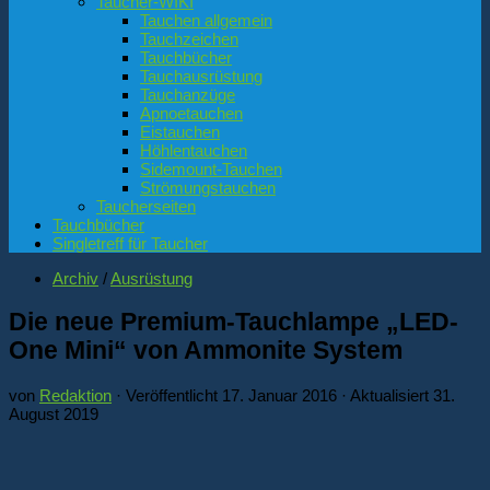
Taucher-WIKI
Tauchen allgemein
Tauchzeichen
Tauchbücher
Tauchausrüstung
Tauchanzüge
Apnoetauchen
Eistauchen
Höhlentauchen
Sidemount-Tauchen
Strömungstauchen
Taucherseiten
Tauchbücher
Singletreff für Taucher
Archiv
/
Ausrüstung
Die neue Premium-Tauchlampe „LED-
One Mini“ von Ammonite System
von
Redaktion
· Veröffentlicht
17. Januar 2016
· Aktualisiert
31.
August 2019