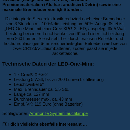
Premiummaterialien (Alu hart anodisiert/Delrin) sowie eine
maximale Brenndauer von 5,5 Stunden.
Die integrierte Steuerelektronik reduziert nach einer Brenndauer
von 3 Stunden mit 100% die Leistung um 50%. Ausgerüstet ist
„LED-One Mini“ mit einer Cree XPG-2 LED, ausgelegt für 5 Watt
Leistung bei einem Leuchtwinkel von 6° und einer Lichtleistung
von 260 Lumen. Sie ist sehr hell durch präzisen Reflektor und
hochdurchlässiges 6-mm-Sicherheitsglas. Betrieben wird sie von
zwei CR123A-Lithiumbatterien, zudem passt sie in jede
Jackettasche.
Technische Daten der LED-One-Mini:
1 x Cree® XPG-2
Leistung 5 Watt, bis zu 260 Lumen Lichtleistung
Leuchtwinkel 6°
Max. Brenndauer ca. 5,5 Std.
Länge ca. 127 mm
Durchmesser max. ca. 43 mm
Empf. VK: 119 Euro (ohne Batterien)
Schlagwörter:
Ammonite System
Tauchlampe
Für dich vielleicht ebenfalls interessant …