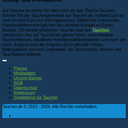
Auf Taucher.de erfahrt Ihr alles rund um das Thema Tauchen.
Werdet Teil der Tauchergemeinde auf Taucher.de, meldet Euch an
und vernetzt Euch mit Gleichgesinnten. Zahlreiche Community-
Funktionalitäten ermöglichen den direkten Kontakt zu Euren
Buddys. Ob bereits erfahrener Taucher oder am
Tauchen
interessiert, hier auf Taucher.de gibt es News, verschiedene
Taucherthemen, detaillierte Hintergrundinformationen und noch viel
mehr. Ergänzt wird das Angebot durch aktuelle Videos,
Bildergalerien und eine Datenbank, die Tauchshops, Vereine und
Tauchbasen auflistet.
Presse
Mediadaten
Unsere Banner
AGB
Datenschutz
Impressum
Singlebörse für Taucher
Taucher.de © 2013 - 2026. Alle Rechte vorbehalten.