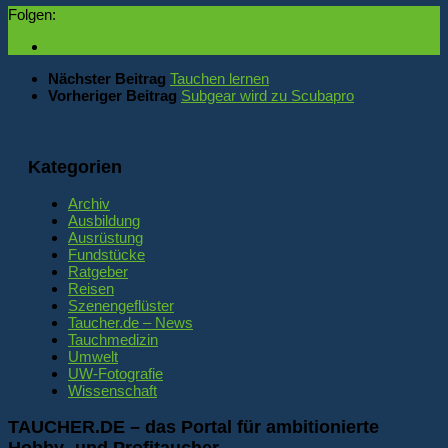
Folgen:
Nächster Beitrag
Tauchen lernen
Vorheriger Beitrag
Subgear wird zu Scubapro
Kategorien
Archiv
Ausbildung
Ausrüstung
Fundstücke
Ratgeber
Reisen
Szenengeflüster
Taucher.de – News
Tauchmedizin
Umwelt
UW-Fotografie
Wissenschaft
TAUCHER.DE – das Portal für ambitionierte
Hobby- und Profitaucher