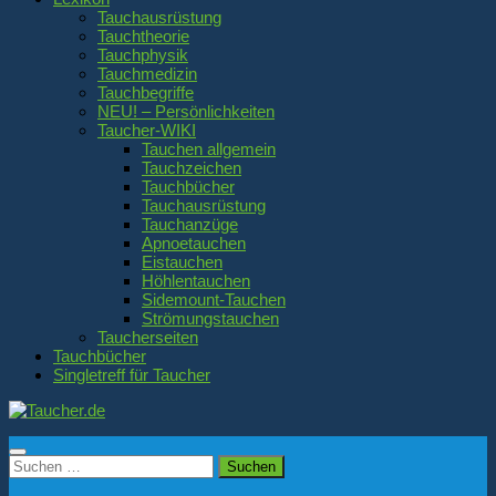
Tauchausrüstung
Tauchtheorie
Tauchphysik
Tauchmedizin
Tauchbegriffe
NEU! – Persönlichkeiten
Taucher-WIKI
Tauchen allgemein
Tauchzeichen
Tauchbücher
Tauchausrüstung
Tauchanzüge
Apnoetauchen
Eistauchen
Höhlentauchen
Sidemount-Tauchen
Strömungstauchen
Taucherseiten
Tauchbücher
Singletreff für Taucher
Suchen
nach: