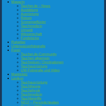
Magazin
Taucher.de – News
Ausbildung
Ausrüstung
Reisen
Szenengeflüster
Tauchmedizin
Umwelt
Wissenschaft
Fundstücke
Ratgeber
Unterwasserfotografie
Foren
Taucher.de-Community
Tauchen allgemein
Tauchreisen / Destinationen
Tauchausrüstung
UW-Fotografie und Video
Marktplatz
Lexikon
Tauchausrüstung
Tauchtheorie
Tauchphysik
Tauchmedizin
Tauchbegriffe
NEU! – Persönlichkeiten