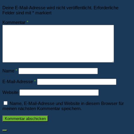
Deine E-Mail-Adresse wird nicht veröffentlicht.
Erforderliche
Felder sind mit
*
markiert
Kommentar
*
Name
*
E-Mail-Adresse
*
Website
Name, E-Mail-Adresse und Website in diesem Browser für
meinen nächsten Kommentar speichern.