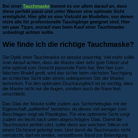
Bei einer
Tauchmaske
kommt es vor allem darauf an, dass
diese perfekt passt und unter Wasser eine optimale Sicht
ermöglicht. Hier gibt es eine Vielzahl an Modellen, von denen
nicht alle für professionelle Tauchgänge geeignet sind. Hier
ein paar Tipps, worauf man beim Kauf einer Tauchmaske
unbedingt achten sollte.
Wie finde ich die richtige Tauchmaske?
Die Optik einer Tauchmaske ist absolut unwichtig. Viel mehr sollte
man darauf achten, dass die Maske über sehr gute Gläser und
eine optimal zum Gesicht passende Form hat. Wer hier zum
falschen Modell greift, wird das sicher beim nächsten Tauchgang
an schlechter Sicht oder einem unbequemen Sitz der Maske
bemerken. Für den optimalen Druckausgleich ist es wichtig, dass
die Maske nicht nur die Augen, sondern auch die Nase fest
umschließt.
Das Glas der Maske sollte zudem aus Sicherheitsglas mit der
Eigenschaft „splitterfrei“ bestehen, da dieses viel weniger zum
Beschlagen neigt als Plastikglas. Für eine optimierte Sicht sorgt
zudem ein leicht nach unten abgeschrägtes Glas. Damit die
Tauchmaske perfekt sitzt, sollte diese aus weichem Silikon mit
einem Dichtrand gefertigt sein. Und damit die Tauchmaske nicht
verrutscht, darf ein breites, verstellbares Band zur Befestigung