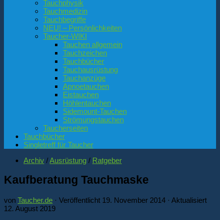
Tauchphysik
Tauchmedizin
Tauchbegriffe
NEU! – Persönlichkeiten
Taucher-WIKI
Tauchen allgemein
Tauchzeichen
Tauchbücher
Tauchausrüstung
Tauchanzüge
Apnoetauchen
Eistauchen
Höhlentauchen
Sidemount-Tauchen
Strömungstauchen
Taucherseiten
Tauchbücher
Singletreff für Taucher
Archiv
/
Ausrüstung
/
Ratgeber
Kaufberatung Tauchmaske
von
Taucher.de
· Veröffentlicht
19. November 2014
· Aktualisiert
12. August 2019