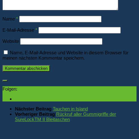
Name
*
E-Mail-Adresse
*
Website
Name, E-Mail-Adresse und Website in diesem Browser für
meinen nächsten Kommentar speichern.
Folgen:
Nächster Beitrag
Tauchen in Island
Vorheriger Beitrag
Rückruf aller Gummigriffe der
SureLockTM II Bleitaschen