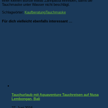
einer kleinen Bürste etwas Zahnpasta einreiben, damit die
Tauchmaske unter Wasser nicht beschlägt.
Schlagwörter:
Kaufberatung
Tauchmaske
Für dich vielleicht ebenfalls interessant …
Tauchurlaub mit Aquaventure Tauchreisen auf Nusa
Lembongan, Bali
27. Juni 2016