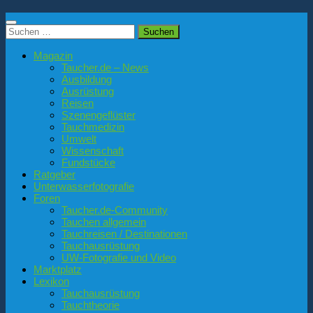
Suchen
nach:
Magazin
Taucher.de – News
Ausbildung
Ausrüstung
Reisen
Szenengeflüster
Tauchmedizin
Umwelt
Wissenschaft
Fundstücke
Ratgeber
Unterwasserfotografie
Foren
Taucher.de-Community
Tauchen allgemein
Tauchreisen / Destinationen
Tauchausrüstung
UW-Fotografie und Video
Marktplatz
Lexikon
Tauchausrüstung
Tauchtheorie