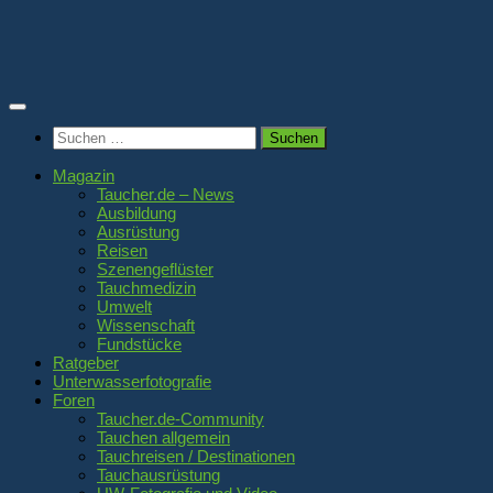
Zum
Inhalt
springen
Suchen
nach:
Magazin
Taucher.de – News
Ausbildung
Ausrüstung
Reisen
Szenengeflüster
Tauchmedizin
Umwelt
Wissenschaft
Fundstücke
Ratgeber
Unterwasserfotografie
Foren
Taucher.de-Community
Tauchen allgemein
Tauchreisen / Destinationen
Tauchausrüstung