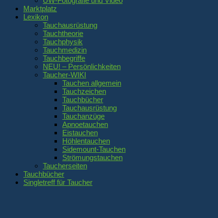
UW-Fotografie und Video
Marktplatz
Lexikon
Tauchausrüstung
Tauchtheorie
Tauchphysik
Tauchmedizin
Tauchbegriffe
NEU! – Persönlichkeiten
Taucher-WIKI
Tauchen allgemein
Tauchzeichen
Tauchbücher
Tauchausrüstung
Tauchanzüge
Apnoetauchen
Eistauchen
Höhlentauchen
Sidemount-Tauchen
Strömungstauchen
Taucherseiten
Tauchbücher
Singletreff für Taucher