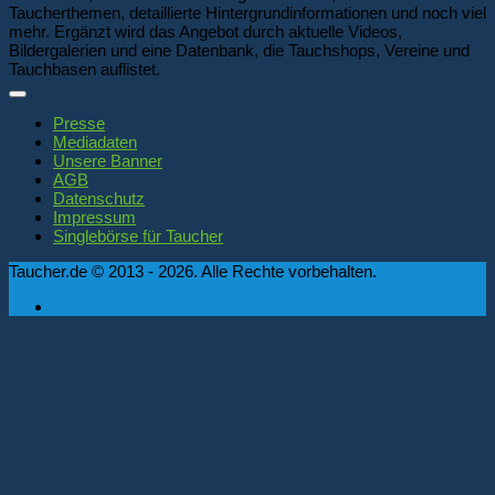
Taucherthemen, detaillierte Hintergrundinformationen und noch viel
mehr. Ergänzt wird das Angebot durch aktuelle Videos,
Bildergalerien und eine Datenbank, die Tauchshops, Vereine und
Tauchbasen auflistet.
Presse
Mediadaten
Unsere Banner
AGB
Datenschutz
Impressum
Singlebörse für Taucher
Taucher.de © 2013 - 2026. Alle Rechte vorbehalten.