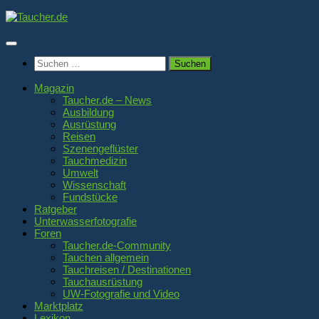
Zum
Inhalt
springen
Suchen
nach:
Magazin
Taucher.de – News
Ausbildung
Ausrüstung
Reisen
Szenengeflüster
Tauchmedizin
Umwelt
Wissenschaft
Fundstücke
Ratgeber
Unterwasserfotografie
Foren
Taucher.de-Community
Tauchen allgemein
Tauchreisen / Destinationen
Tauchausrüstung
UW-Fotografie und Video
Marktplatz
Lexikon