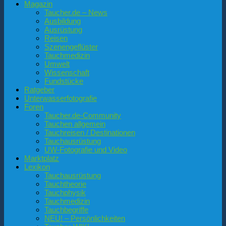
Magazin
Taucher.de – News
Ausbildung
Ausrüstung
Reisen
Szenengeflüster
Tauchmedizin
Umwelt
Wissenschaft
Fundstücke
Ratgeber
Unterwasserfotografie
Foren
Taucher.de-Community
Tauchen allgemein
Tauchreisen / Destinationen
Tauchausrüstung
UW-Fotografie und Video
Marktplatz
Lexikon
Tauchausrüstung
Tauchtheorie
Tauchphysik
Tauchmedizin
Tauchbegriffe
NEU! – Persönlichkeiten