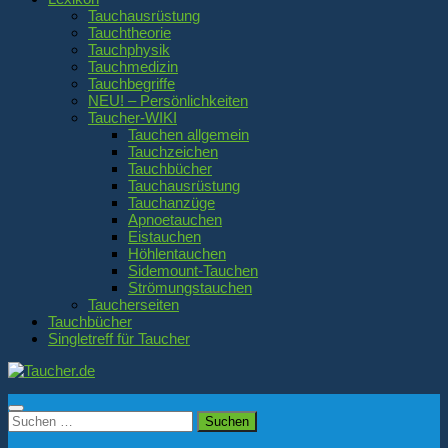
Tauchausrüstung
Tauchtheorie
Tauchphysik
Tauchmedizin
Tauchbegriffe
NEU! – Persönlichkeiten
Taucher-WIKI
Tauchen allgemein
Tauchzeichen
Tauchbücher
Tauchausrüstung
Tauchanzüge
Apnoetauchen
Eistauchen
Höhlentauchen
Sidemount-Tauchen
Strömungstauchen
Taucherseiten
Tauchbücher
Singletreff für Taucher
Suchen
nach: