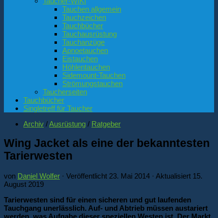
Taucher-WIKI
Tauchen allgemein
Tauchzeichen
Tauchbücher
Tauchausrüstung
Tauchanzüge
Apnoetauchen
Eistauchen
Höhlentauchen
Sidemount-Tauchen
Strömungstauchen
Taucherseiten
Tauchbücher
Singletreff für Taucher
Archiv
/
Ausrüstung
/
Ratgeber
Wing Jacket als eine der bekanntesten
Tarierwesten
von
Daniel Wolfer
· Veröffentlicht
23. Mai 2014
· Aktualisiert
15.
August 2019
Tarierwesten sind für einen sicheren und gut laufenden
Tauchgang unerlässlich. Auf- und Abtrieb müssen austariert
werden, was Aufgabe dieser speziellen Westen ist. Der Markt