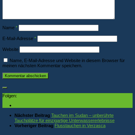
Name
*
E-Mail-Adresse
*
Website
Name, E-Mail-Adresse und Website in diesem Browser für
meinen nächsten Kommentar speichern.
Folgen:
Nächster Beitrag
Tauchen im Sudan – unberührte
Tauchplätze für einzigartige Unterwassererlebnisse
Vorheriger Beitrag
Flusstauchen in Verzasca