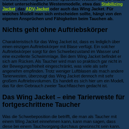
bietet unterschiedliche Westenmodelle, etwa das
Stabilizing
Jacket
, das
ADV-Jacket
oder auch das Wing Jacket. Für
welches Modell man sich entscheiden sollte, hängt von den
eigenen Ansprüchen und Fähigkeiten beim Tauchen ab.
Nichts geht ohne Auftriebskörper
Charakteristisch für das Wing Jacket ist, dass es lediglich über
einen einzigen Auftriebskörper mit Blase verfügt. Ein solcher
Auftriebskörper sorgt für den Schwebezustand im Wasser und
eine exzellente Schwimmlage. Bei dem Wing Jacket befindet er
sich am Rücken. Als Taucher wird man so praktisch gar nicht in
der Bewegungsfreiheit eingeschränkt, was viele als sehr
angenehm empfinden. Trotz weniger Luftblasen als mach andere
Tarierwesten, überzeugt das Wing Jacket dennoch mit sehr
großem Auftriebsvolumen. Es handelt es sich hier um ein Modell,
das für den Gebrauch zweier Tauchflaschen gedacht ist.
Das Wing Jacket – eine Tarierweste für
fortgeschrittene Taucher
Was die Schwebeposition die betrifft, die man als Taucher mit
einem Wing Jacket einnehmen kann, kann man sagen, dass
diese bei einem Tauchvorgang durchaus gewünscht sein kann.