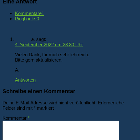
Eine Antwort
Kommentare
1
Pingbacks
0
a.
sagt:
4. September 2022 um 23:30 Uhr
Vielen Dank, für mich sehr lehrreich.
Bitte gern aktualisieren.
A.
Antworten
Schreibe einen Kommentar
Deine E-Mail-Adresse wird nicht veröffentlicht.
Erforderliche
Felder sind mit
*
markiert
Kommentar
*