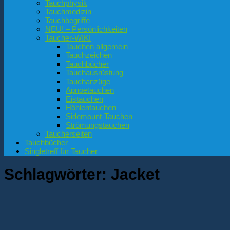
Tauchphysik
Tauchmedizin
Tauchbegriffe
NEU! – Persönlichkeiten
Taucher-WIKI
Tauchen allgemein
Tauchzeichen
Tauchbücher
Tauchausrüstung
Tauchanzüge
Apnoetauchen
Eistauchen
Höhlentauchen
Sidemount-Tauchen
Strömungstauchen
Taucherseiten
Tauchbücher
Singletreff für Taucher
Schlagwörter:
Jacket