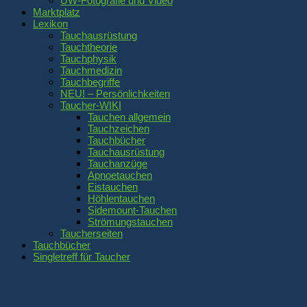
UW-Fotografie und Video
Marktplatz
Lexikon
Tauchausrüstung
Tauchtheorie
Tauchphysik
Tauchmedizin
Tauchbegriffe
NEU! – Persönlichkeiten
Taucher-WIKI
Tauchen allgemein
Tauchzeichen
Tauchbücher
Tauchausrüstung
Tauchanzüge
Apnoetauchen
Eistauchen
Höhlentauchen
Sidemount-Tauchen
Strömungstauchen
Taucherseiten
Tauchbücher
Singletreff für Taucher