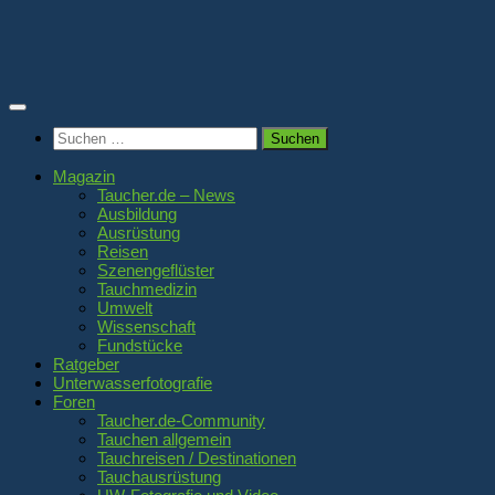
Zum
Inhalt
springen
Suchen
nach:
Magazin
Taucher.de – News
Ausbildung
Ausrüstung
Reisen
Szenengeflüster
Tauchmedizin
Umwelt
Wissenschaft
Fundstücke
Ratgeber
Unterwasserfotografie
Foren
Taucher.de-Community
Tauchen allgemein
Tauchreisen / Destinationen
Tauchausrüstung