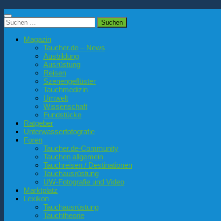
Suchen
nach:
Magazin
Taucher.de – News
Ausbildung
Ausrüstung
Reisen
Szenengeflüster
Tauchmedizin
Umwelt
Wissenschaft
Fundstücke
Ratgeber
Unterwasserfotografie
Foren
Taucher.de-Community
Tauchen allgemein
Tauchreisen / Destinationen
Tauchausrüstung
UW-Fotografie und Video
Marktplatz
Lexikon
Tauchausrüstung
Tauchtheorie