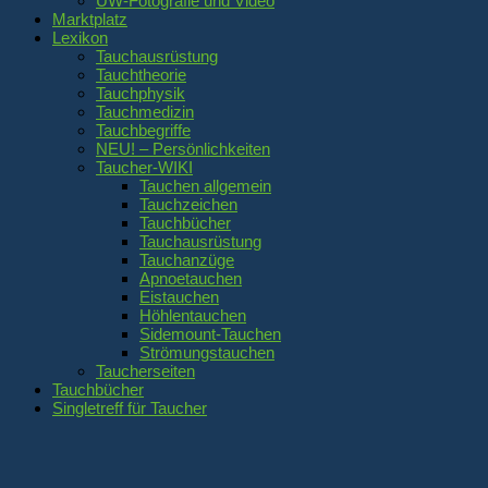
UW-Fotografie und Video
Marktplatz
Lexikon
Tauchausrüstung
Tauchtheorie
Tauchphysik
Tauchmedizin
Tauchbegriffe
NEU! – Persönlichkeiten
Taucher-WIKI
Tauchen allgemein
Tauchzeichen
Tauchbücher
Tauchausrüstung
Tauchanzüge
Apnoetauchen
Eistauchen
Höhlentauchen
Sidemount-Tauchen
Strömungstauchen
Taucherseiten
Tauchbücher
Singletreff für Taucher