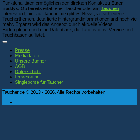
Funktionalitäten ermöglichen den direkten Kontakt zu Euren
Buddys. Ob bereits erfahrener Taucher oder am
Tauchen
interessiert, hier auf Taucher.de gibt es News, verschiedene
Taucherthemen, detaillierte Hintergrundinformationen und noch viel
mehr. Ergänzt wird das Angebot durch aktuelle Videos,
Bildergalerien und eine Datenbank, die Tauchshops, Vereine und
Tauchbasen auflistet.
Presse
Mediadaten
Unsere Banner
AGB
Datenschutz
Impressum
Singlebörse für Taucher
Taucher.de © 2013 - 2026. Alle Rechte vorbehalten.