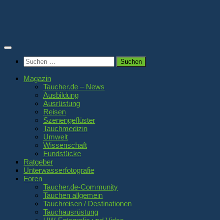
Zum
Inhalt
springen
Suchen
nach:
Magazin
Taucher.de – News
Ausbildung
Ausrüstung
Reisen
Szenengeflüster
Tauchmedizin
Umwelt
Wissenschaft
Fundstücke
Ratgeber
Unterwasserfotografie
Foren
Taucher.de-Community
Tauchen allgemein
Tauchreisen / Destinationen
Tauchausrüstung