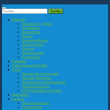
Suchen
nach:
Magazin
Taucher.de – News
Ausbildung
Ausrüstung
Reisen
Szenengeflüster
Tauchmedizin
Umwelt
Wissenschaft
Fundstücke
Ratgeber
Unterwasserfotografie
Foren
Taucher.de-Community
Tauchen allgemein
Tauchreisen / Destinationen
Tauchausrüstung
UW-Fotografie und Video
Marktplatz
Lexikon
Tauchausrüstung
Tauchtheorie