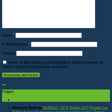
Name
*
E-Mail-Adresse
*
Website
Name, E-Mail-Adresse und Website in diesem Browser für
meinen nächsten Kommentar speichern.
Folgen:
Nächster Beitrag
SEAMAC: DFG fördert ZMT-Projekt zur
Erforschung von Seegras und Makroalgen in den Tropen