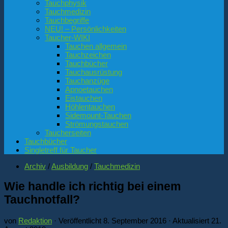
Tauchphysik
Tauchmedizin
Tauchbegriffe
NEU! – Persönlichkeiten
Taucher-WIKI
Tauchen allgemein
Tauchzeichen
Tauchbücher
Tauchausrüstung
Tauchanzüge
Apnoetauchen
Eistauchen
Höhlentauchen
Sidemount-Tauchen
Strömungstauchen
Taucherseiten
Tauchbücher
Singletreff für Taucher
Archiv
/
Ausbildung
/
Tauchmedizin
Wie handle ich richtig bei einem
Tauchnotfall?
von
Redaktion
· Veröffentlicht
8. September 2016
· Aktualisiert
21.