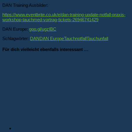
DAN Training Ausbilder:
https://www.eventbrite.co.uk/e/dan-training-update-notfall-praxis-
workshop-tauchmed-vortrag-tickets-26946741429
DAN Europe:
goo.gl/ugzIBC
Schlagwörter:
DAN
DAN Europe
Tauchnotfall
Tauchunfall
Für dich vielleicht ebenfalls interessant …