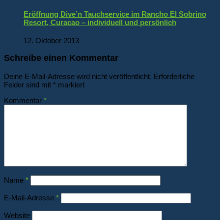
Eröffnung Dive’n Tauchservice im Rancho El Sobrino
Resort, Curacao – individuell und persönlich
12. Oktober 2013
Schreibe einen Kommentar
Deine E-Mail-Adresse wird nicht veröffentlicht.
Erforderliche
Felder sind mit
*
markiert
Kommentar
*
Name
*
E-Mail-Adresse
*
Website