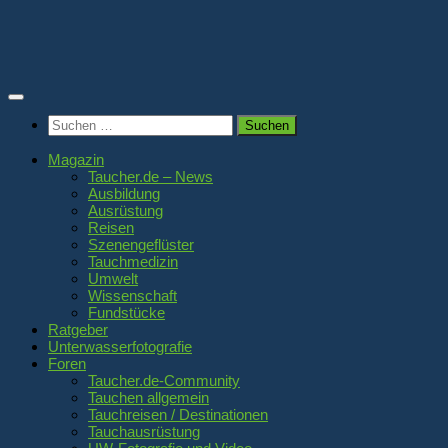
Zum
Inhalt
springen
Suchen
nach:
Magazin
Taucher.de – News
Ausbildung
Ausrüstung
Reisen
Szenengeflüster
Tauchmedizin
Umwelt
Wissenschaft
Fundstücke
Ratgeber
Unterwasserfotografie
Foren
Taucher.de-Community
Tauchen allgemein
Tauchreisen / Destinationen
Tauchausrüstung