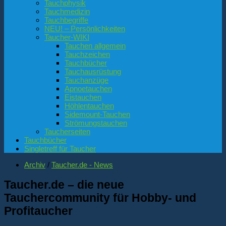
Tauchphysik
Tauchmedizin
Tauchbegriffe
NEU! – Persönlichkeiten
Taucher-WIKI
Tauchen allgemein
Tauchzeichen
Tauchbücher
Tauchausrüstung
Tauchanzüge
Apnoetauchen
Eistauchen
Höhlentauchen
Sidemount-Tauchen
Strömungstauchen
Taucherseiten
Tauchbücher
Singletreff für Taucher
Archiv
/
Taucher.de - News
Taucher.de – die neue
Tauchercommunity für Hobby- und
Profitaucher