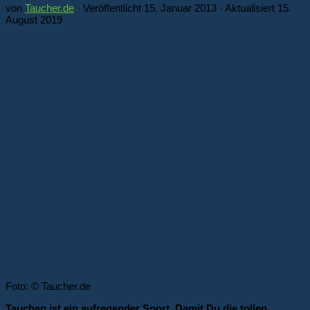
von
Taucher.de
· Veröffentlicht
15. Januar 2013
· Aktualisiert
15.
August 2019
Foto: © Taucher.de
Tauchen ist ein aufregender Sport. Damit Du die tollen