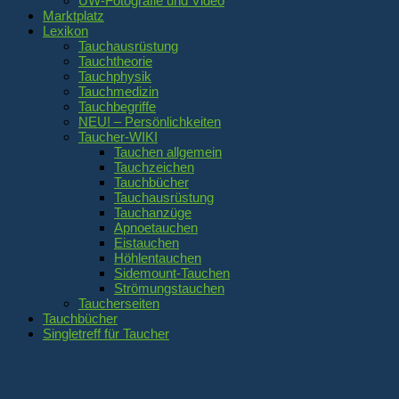
UW-Fotografie und Video
Marktplatz
Lexikon
Tauchausrüstung
Tauchtheorie
Tauchphysik
Tauchmedizin
Tauchbegriffe
NEU! – Persönlichkeiten
Taucher-WIKI
Tauchen allgemein
Tauchzeichen
Tauchbücher
Tauchausrüstung
Tauchanzüge
Apnoetauchen
Eistauchen
Höhlentauchen
Sidemount-Tauchen
Strömungstauchen
Taucherseiten
Tauchbücher
Singletreff für Taucher