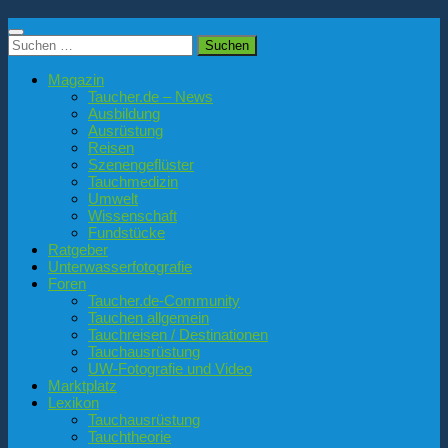
Suchen
nach:
Magazin
Taucher.de – News
Ausbildung
Ausrüstung
Reisen
Szenengeflüster
Tauchmedizin
Umwelt
Wissenschaft
Fundstücke
Ratgeber
Unterwasserfotografie
Foren
Taucher.de-Community
Tauchen allgemein
Tauchreisen / Destinationen
Tauchausrüstung
UW-Fotografie und Video
Marktplatz
Lexikon
Tauchausrüstung
Tauchtheorie