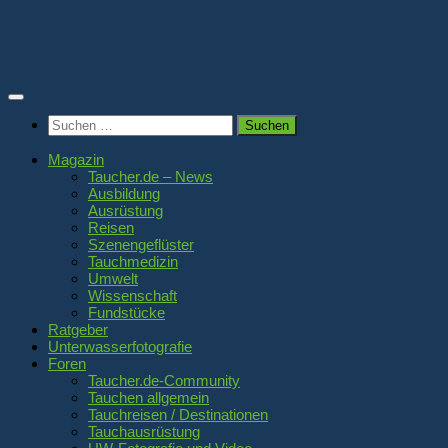
Zum
Inhalt
springen
Suchen
nach:
Magazin
Taucher.de – News
Ausbildung
Ausrüstung
Reisen
Szenengeflüster
Tauchmedizin
Umwelt
Wissenschaft
Fundstücke
Ratgeber
Unterwasserfotografie
Foren
Taucher.de-Community
Tauchen allgemein
Tauchreisen / Destinationen
Tauchausrüstung