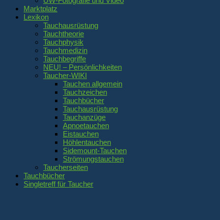
UW-Fotografie und Video
Marktplatz
Lexikon
Tauchausrüstung
Tauchtheorie
Tauchphysik
Tauchmedizin
Tauchbegriffe
NEU! – Persönlichkeiten
Taucher-WIKI
Tauchen allgemein
Tauchzeichen
Tauchbücher
Tauchausrüstung
Tauchanzüge
Apnoetauchen
Eistauchen
Höhlentauchen
Sidemount-Tauchen
Strömungstauchen
Taucherseiten
Tauchbücher
Singletreff für Taucher