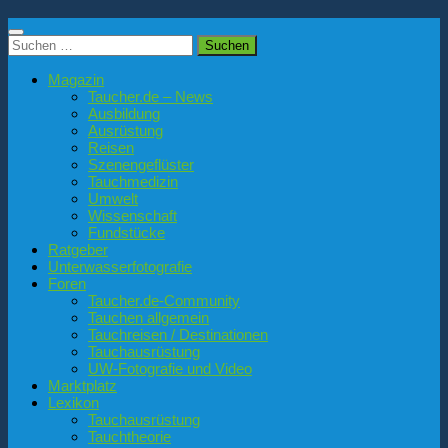
Suchen
nach:
Magazin
Taucher.de – News
Ausbildung
Ausrüstung
Reisen
Szenengeflüster
Tauchmedizin
Umwelt
Wissenschaft
Fundstücke
Ratgeber
Unterwasserfotografie
Foren
Taucher.de-Community
Tauchen allgemein
Tauchreisen / Destinationen
Tauchausrüstung
UW-Fotografie und Video
Marktplatz
Lexikon
Tauchausrüstung
Tauchtheorie