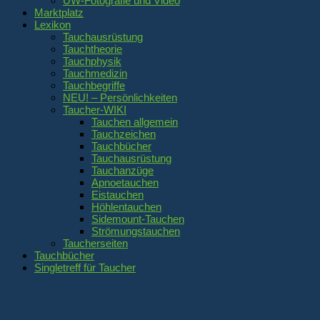
UW-Fotografie und Video
Marktplatz
Lexikon
Tauchausrüstung
Tauchtheorie
Tauchphysik
Tauchmedizin
Tauchbegriffe
NEU! – Persönlichkeiten
Taucher-WIKI
Tauchen allgemein
Tauchzeichen
Tauchbücher
Tauchausrüstung
Tauchanzüge
Apnoetauchen
Eistauchen
Höhlentauchen
Sidemount-Tauchen
Strömungstauchen
Taucherseiten
Tauchbücher
Singletreff für Taucher