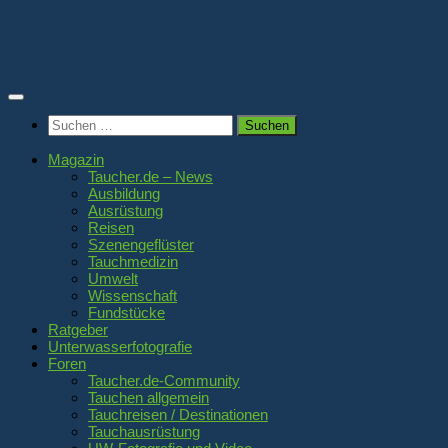
Zum
Inhalt
springen
Suchen
nach:
Magazin
Taucher.de – News
Ausbildung
Ausrüstung
Reisen
Szenengeflüster
Tauchmedizin
Umwelt
Wissenschaft
Fundstücke
Ratgeber
Unterwasserfotografie
Foren
Taucher.de-Community
Tauchen allgemein
Tauchreisen / Destinationen
Tauchausrüstung