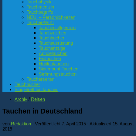
Tauchphysik
Tauchmedizin
Tauchbegriffe
NEU! – Persönlichkeiten
Taucher-WIKI
Tauchen allgemein
Tauchzeichen
Tauchbücher
Tauchausrüstung
Tauchanzüge
Apnoetauchen
Eistauchen
Höhlentauchen
Sidemount-Tauchen
Strömungstauchen
Taucherseiten
Tauchbücher
Singletreff für Taucher
Archiv
/
Reisen
Tauchen in Deutschland
von
Redaktion
· Veröffentlicht
7. April 2015
· Aktualisiert
15. August
2019