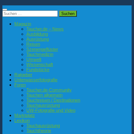
Suchen
nach:
Magazin
Taucher.de – News
Ausbildung
Ausrüstung
Reisen
Szenengeflüster
Tauchmedizin
Umwelt
Wissenschaft
Fundstücke
Ratgeber
Unterwasserfotografie
Foren
Taucher.de-Community
Tauchen allgemein
Tauchreisen / Destinationen
Tauchausrüstung
UW-Fotografie und Video
Marktplatz
Lexikon
Tauchausrüstung
Tauchtheorie