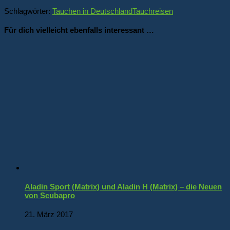
Schlagwörter:
Tauchen in Deutschland
Tauchreisen
Für dich vielleicht ebenfalls interessant …
Aladin Sport (Matrix) und Aladin H (Matrix) – die Neuen
von Scubapro
21. März 2017