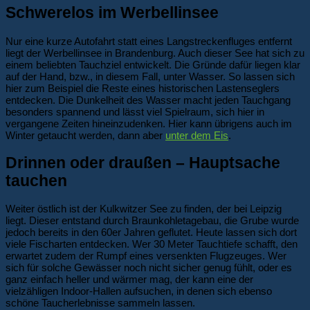
Schwerelos im Werbellinsee
Nur eine kurze Autofahrt statt eines Langstreckenfluges entfernt
liegt der Werbellinsee in Brandenburg. Auch dieser See hat sich zu
einem beliebten Tauchziel entwickelt. Die Gründe dafür liegen klar
auf der Hand, bzw., in diesem Fall, unter Wasser. So lassen sich
hier zum Beispiel die Reste eines historischen Lastenseglers
entdecken. Die Dunkelheit des Wasser macht jeden Tauchgang
besonders spannend und lässt viel Spielraum, sich hier in
vergangene Zeiten hineinzudenken. Hier kann übrigens auch im
Winter getaucht werden, dann aber
unter dem Eis
.
Drinnen oder draußen – Hauptsache
tauchen
Weiter östlich ist der Kulkwitzer See zu finden, der bei Leipzig
liegt. Dieser entstand durch Braunkohletagebau, die Grube wurde
jedoch bereits in den 60er Jahren geflutet. Heute lassen sich dort
viele Fischarten entdecken. Wer 30 Meter Tauchtiefe schafft, den
erwartet zudem der Rumpf eines versenkten Flugzeuges. Wer
sich für solche Gewässer noch nicht sicher genug fühlt, oder es
ganz einfach heller und wärmer mag, der kann eine der
vielzähligen Indoor-Hallen aufsuchen, in denen sich ebenso
schöne Taucherlebnisse sammeln lassen.