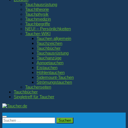
Tauchausrüstung
Tauchtheorie
Tauchphysik
Tauchmedizin
Tauchbegriffe
NEU! – Persönlichkeiten
Taucher-WIKI
Tauchen allgemein
Tauchzeichen
Tauchbücher
Tauchausrüstung
Tauchanzüge
Apnoetauchen
Eistauchen
Höhlentauchen
Sidemount-Tauchen
Strömungstauchen
Taucherseiten
Tauchbücher
Singletreff für Taucher
Suchen
nach: