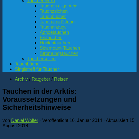
Taucher-WIKI
Tauchen allgemein
Tauchzeichen
Tauchbücher
Tauchausrüstung
Tauchanzüge
Apnoetauchen
Eistauchen
Höhlentauchen
Sidemount-Tauchen
Strömungstauchen
Taucherseiten
Tauchbücher
Singletreff für Taucher
Archiv
/
Ratgeber
/
Reisen
Tauchen in der Arktis:
Voraussetzungen und
Sicherheitshinweise
von
Daniel Wolfer
· Veröffentlicht
16. Januar 2014
· Aktualisiert
15.
August 2019