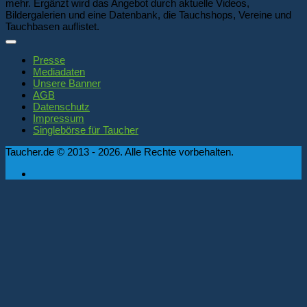
mehr. Ergänzt wird das Angebot durch aktuelle Videos,
Bildergalerien und eine Datenbank, die Tauchshops, Vereine und
Tauchbasen auflistet.
Presse
Mediadaten
Unsere Banner
AGB
Datenschutz
Impressum
Singlebörse für Taucher
Taucher.de © 2013 - 2026. Alle Rechte vorbehalten.