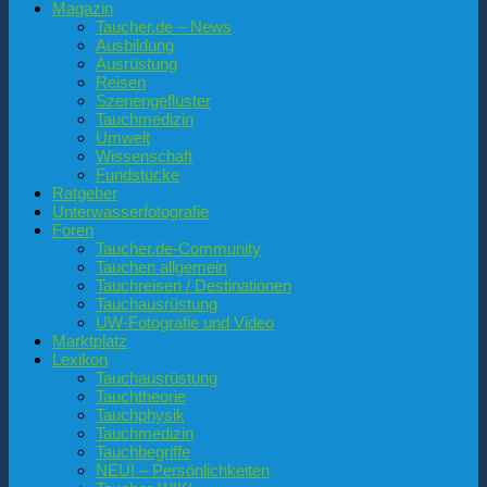
Magazin
Taucher.de – News
Ausbildung
Ausrüstung
Reisen
Szenengeflüster
Tauchmedizin
Umwelt
Wissenschaft
Fundstücke
Ratgeber
Unterwasserfotografie
Foren
Taucher.de-Community
Tauchen allgemein
Tauchreisen / Destinationen
Tauchausrüstung
UW-Fotografie und Video
Marktplatz
Lexikon
Tauchausrüstung
Tauchtheorie
Tauchphysik
Tauchmedizin
Tauchbegriffe
NEU! – Persönlichkeiten