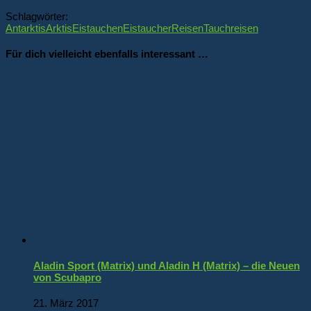
Schlagwörter:
Antarktis
Arktis
Eistauchen
Eistaucher
Reisen
Tauchreisen
Für dich vielleicht ebenfalls interessant …
Aladin Sport (Matrix) und Aladin H (Matrix) – die Neuen
von Scubapro
21. März 2017