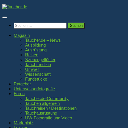
Zum
Inhalt
springen
Suchen
nach:
Magazin
Taucher.de – News
Ausbildung
Ausrüstung
Reisen
Szenengeflüster
Tauchmedizin
Umwelt
Wissenschaft
Fundstücke
Ratgeber
Unterwasserfotografie
Foren
Taucher.de-Community
Tauchen allgemein
Tauchreisen / Destinationen
Tauchausrüstung
UW-Fotografie und Video
Marktplatz
Lexikon