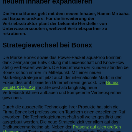
neuem Inhaber expandieren
Die Firma Bonex geht mit dem neuen Inhaber, Ramin Mirbaha,
auf Expansionskurs. Für die Erweiterung der
Vertriebsstruktur plant der bekannte Hersteller von
Unterwasserscootern, weltweit Vertriebspartner zu
rekrutieren.
Strategiewechsel bei Bonex
Die Marke Bonex sowie das Power-Packet aquaProp konnten
dank zehnjähriger Entwicklung mit Leidenschaft und Know-How
stetig verbessert werden. Die Bedürfnisse der Kunden standen bei
Bonex schon immer im Mittelpunkt. Mit einer neuen
Marketingstrategie ist jetzt auch der internationale Markt in den
Fokus des ambitionierten Unternehmens gerückt. Die
Bonex
GmbH & Co. KG
möchte deshalb langfristig neue
Vertriebsstrukturen aufbauen und kompetente Vertriebspartner
gewinnen.
Durch die ausgereifte Technologie ihrer Produkte hat sich die
Firma Bonex bei professionellen Tauchern einen exzellenten Ruf
erworben. Die Technologieführerschaft soll weiter gestärkt und
ausgebaut werden. Die neue Strategie zielt vor allem auf das
Endkundenmarketing ab. Neben der
Präsenz auf allen großen
Messen
sind Testevents und attraktive Angebote für die neuen