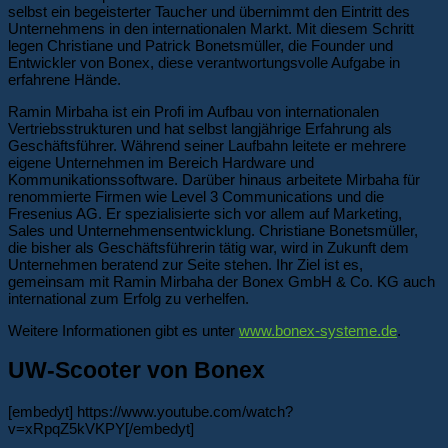
selbst ein begeisterter Taucher und übernimmt den Eintritt des
Unternehmens in den internationalen Markt. Mit diesem Schritt
legen Christiane und Patrick Bonetsmüller, die Founder und
Entwickler von Bonex, diese verantwortungsvolle Aufgabe in
erfahrene Hände.
Ramin Mirbaha ist ein Profi im Aufbau von internationalen
Vertriebsstrukturen und hat selbst langjährige Erfahrung als
Geschäftsführer. Während seiner Laufbahn leitete er mehrere
eigene Unternehmen im Bereich Hardware und
Kommunikationssoftware. Darüber hinaus arbeitete Mirbaha für
renommierte Firmen wie Level 3 Communications und die
Fresenius AG. Er spezialisierte sich vor allem auf Marketing,
Sales und Unternehmensentwicklung. Christiane Bonetsmüller,
die bisher als Geschäftsführerin tätig war, wird in Zukunft dem
Unternehmen beratend zur Seite stehen. Ihr Ziel ist es,
gemeinsam mit Ramin Mirbaha der Bonex GmbH & Co. KG auch
international zum Erfolg zu verhelfen.
Weitere Informationen gibt es unter
www.bonex-systeme.de
.
UW-Scooter von Bonex
[embedyt] https://www.youtube.com/watch?
v=xRpqZ5kVKPY[/embedyt]