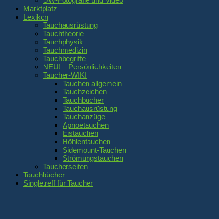
UW-Fotografie und Video
Marktplatz
Lexikon
Tauchausrüstung
Tauchtheorie
Tauchphysik
Tauchmedizin
Tauchbegriffe
NEU! – Persönlichkeiten
Taucher-WIKI
Tauchen allgemein
Tauchzeichen
Tauchbücher
Tauchausrüstung
Tauchanzüge
Apnoetauchen
Eistauchen
Höhlentauchen
Sidemount-Tauchen
Strömungstauchen
Taucherseiten
Tauchbücher
Singletreff für Taucher