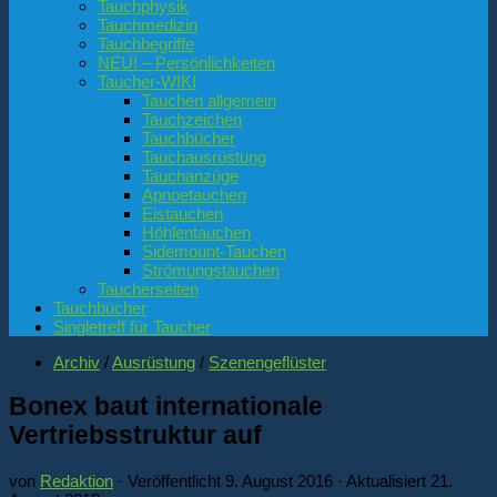
Tauchphysik
Tauchmedizin
Tauchbegriffe
NEU! – Persönlichkeiten
Taucher-WIKI
Tauchen allgemein
Tauchzeichen
Tauchbücher
Tauchausrüstung
Tauchanzüge
Apnoetauchen
Eistauchen
Höhlentauchen
Sidemount-Tauchen
Strömungstauchen
Taucherseiten
Tauchbücher
Singletreff für Taucher
Archiv
/
Ausrüstung
/
Szenengeflüster
Bonex baut internationale
Vertriebsstruktur auf
von
Redaktion
· Veröffentlicht
9. August 2016
· Aktualisiert
21.