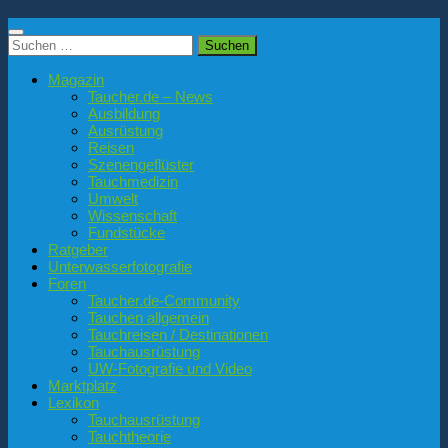
Suchen
nach:
Magazin
Taucher.de – News
Ausbildung
Ausrüstung
Reisen
Szenengeflüster
Tauchmedizin
Umwelt
Wissenschaft
Fundstücke
Ratgeber
Unterwasserfotografie
Foren
Taucher.de-Community
Tauchen allgemein
Tauchreisen / Destinationen
Tauchausrüstung
UW-Fotografie und Video
Marktplatz
Lexikon
Tauchausrüstung
Tauchtheorie