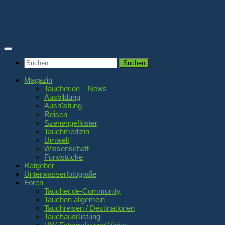
Zum
Inhalt
springen
Suchen
nach:
Magazin
Taucher.de – News
Ausbildung
Ausrüstung
Reisen
Szenengeflüster
Tauchmedizin
Umwelt
Wissenschaft
Fundstücke
Ratgeber
Unterwasserfotografie
Foren
Taucher.de-Community
Tauchen allgemein
Tauchreisen / Destinationen
Tauchausrüstung