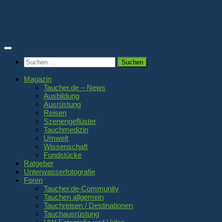
Zum
Inhalt
springen
Suchen
nach:
Magazin
Taucher.de – News
Ausbildung
Ausrüstung
Reisen
Szenengeflüster
Tauchmedizin
Umwelt
Wissenschaft
Fundstücke
Ratgeber
Unterwasserfotografie
Foren
Taucher.de-Community
Tauchen allgemein
Tauchreisen / Destinationen
Tauchausrüstung