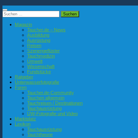
Suchen
nach:
Magazin
Taucher.de – News
Ausbildung
Ausrüstung
Reisen
Szenengeflüster
Tauchmedizin
Umwelt
Wissenschaft
Fundstücke
Ratgeber
Unterwasserfotografie
Foren
Taucher.de-Community
Tauchen allgemein
Tauchreisen / Destinationen
Tauchausrüstung
UW-Fotografie und Video
Marktplatz
Lexikon
Tauchausrüstung
Tauchtheorie