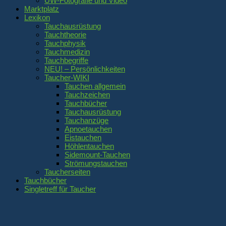
UW-Fotografie und Video
Marktplatz
Lexikon
Tauchausrüstung
Tauchtheorie
Tauchphysik
Tauchmedizin
Tauchbegriffe
NEU! – Persönlichkeiten
Taucher-WIKI
Tauchen allgemein
Tauchzeichen
Tauchbücher
Tauchausrüstung
Tauchanzüge
Apnoetauchen
Eistauchen
Höhlentauchen
Sidemount-Tauchen
Strömungstauchen
Taucherseiten
Tauchbücher
Singletreff für Taucher