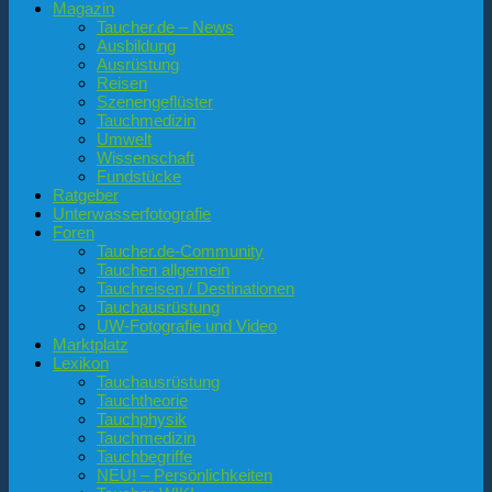
Magazin
Taucher.de – News
Ausbildung
Ausrüstung
Reisen
Szenengeflüster
Tauchmedizin
Umwelt
Wissenschaft
Fundstücke
Ratgeber
Unterwasserfotografie
Foren
Taucher.de-Community
Tauchen allgemein
Tauchreisen / Destinationen
Tauchausrüstung
UW-Fotografie und Video
Marktplatz
Lexikon
Tauchausrüstung
Tauchtheorie
Tauchphysik
Tauchmedizin
Tauchbegriffe
NEU! – Persönlichkeiten