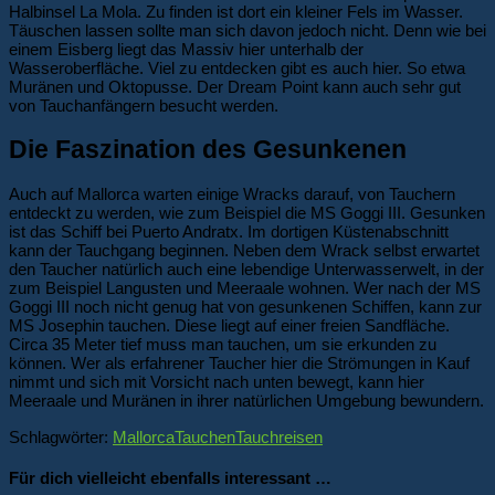
Halbinsel La Mola. Zu finden ist dort ein kleiner Fels im Wasser.
Täuschen lassen sollte man sich davon jedoch nicht. Denn wie bei
einem Eisberg liegt das Massiv hier unterhalb der
Wasseroberfläche. Viel zu entdecken gibt es auch hier. So etwa
Muränen und Oktopusse. Der Dream Point kann auch sehr gut
von Tauchanfängern besucht werden.
Die Faszination des Gesunkenen
Auch auf Mallorca warten einige Wracks darauf, von Tauchern
entdeckt zu werden, wie zum Beispiel die MS Goggi III. Gesunken
ist das Schiff bei Puerto Andratx. Im dortigen Küstenabschnitt
kann der Tauchgang beginnen. Neben dem Wrack selbst erwartet
den Taucher natürlich auch eine lebendige Unterwasserwelt, in der
zum Beispiel Langusten und Meeraale wohnen. Wer nach der MS
Goggi III noch nicht genug hat von gesunkenen Schiffen, kann zur
MS Josephin tauchen. Diese liegt auf einer freien Sandfläche.
Circa 35 Meter tief muss man tauchen, um sie erkunden zu
können. Wer als erfahrener Taucher hier die Strömungen in Kauf
nimmt und sich mit Vorsicht nach unten bewegt, kann hier
Meeraale und Muränen in ihrer natürlichen Umgebung bewundern.
Schlagwörter:
Mallorca
Tauchen
Tauchreisen
Für dich vielleicht ebenfalls interessant …