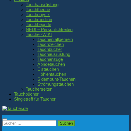
Tauchausrüstung
Tauchtheorie
Tauchphysik
Tauchmedizin
Tauchbegriffe
NEU! – Persönlichkeiten
Taucher-WIKI
Tauchen allgemein
Tauchzeichen
Tauchbücher
Tauchausrüstung
Tauchanzüge
Apnoetauchen
Eistauchen
Höhlentauchen
Sidemount-Tauchen
Strömungstauchen
Taucherseiten
Tauchbücher
Singletreff für Taucher
Suchen
nach: