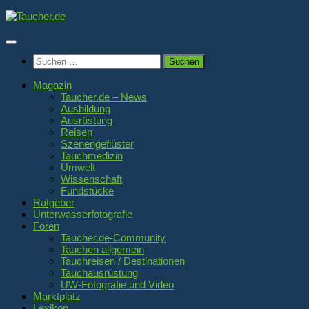
Zum
Inhalt
springen
Suchen
nach:
Magazin
Taucher.de – News
Ausbildung
Ausrüstung
Reisen
Szenengeflüster
Tauchmedizin
Umwelt
Wissenschaft
Fundstücke
Ratgeber
Unterwasserfotografie
Foren
Taucher.de-Community
Tauchen allgemein
Tauchreisen / Destinationen
Tauchausrüstung
UW-Fotografie und Video
Marktplatz
Lexikon