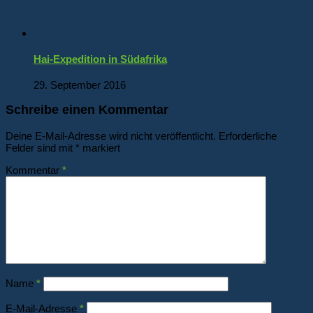
Hai-Expedition in Südafrika
29. September 2016
Schreibe einen Kommentar
Deine E-Mail-Adresse wird nicht veröffentlicht.
Erforderliche
Felder sind mit
*
markiert
Kommentar
*
Name
*
E-Mail-Adresse
*