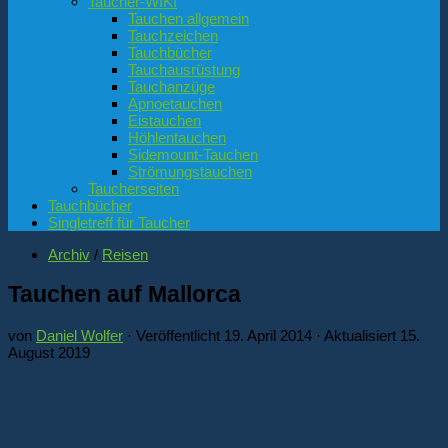
Taucher-WIKI
Tauchen allgemein
Tauchzeichen
Tauchbücher
Tauchausrüstung
Tauchanzüge
Apnoetauchen
Eistauchen
Höhlentauchen
Sidemount-Tauchen
Strömungstauchen
Taucherseiten
Tauchbücher
Singletreff für Taucher
Archiv
/
Reisen
Tauchen auf Mallorca
von
Daniel Wolfer
· Veröffentlicht
19. April 2014
· Aktualisiert
15.
August 2019