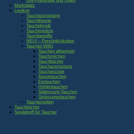
UW-Fotografie und Video
Marktplatz
Lexikon
Tauchausrüstung
Tauchtheorie
Tauchphysik
Tauchmedizin
Tauchbegriffe
NEU! – Persönlichkeiten
Taucher-WIKI
Tauchen allgemein
Tauchzeichen
Tauchbücher
Tauchausrüstung
Tauchanzüge
Apnoetauchen
Eistauchen
Höhlentauchen
Sidemount-Tauchen
Strömungstauchen
Taucherseiten
Tauchbücher
Singletreff für Taucher