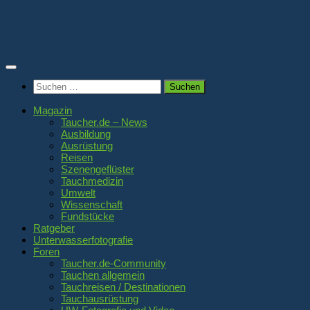
Zum
Inhalt
springen
Suchen
nach:
Magazin
Taucher.de – News
Ausbildung
Ausrüstung
Reisen
Szenengeflüster
Tauchmedizin
Umwelt
Wissenschaft
Fundstücke
Ratgeber
Unterwasserfotografie
Foren
Taucher.de-Community
Tauchen allgemein
Tauchreisen / Destinationen
Tauchausrüstung