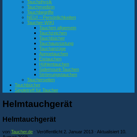
Tauchphysik
Tauchmedizin
Tauchbegriffe
NEU! – Persönlichkeiten
Taucher-WIKI
Tauchen allgemein
Tauchzeichen
Tauchbücher
Tauchausrüstung
Tauchanzüge
Apnoetauchen
Eistauchen
Höhlentauchen
Sidemount-Tauchen
Strömungstauchen
Taucherseiten
Tauchbücher
Singletreff für Taucher
Helmtauchgerät
Helmtauchgerät
von
Taucher.de
· Veröffentlicht
2. Januar 2013
· Aktualisiert
10.
August 2019