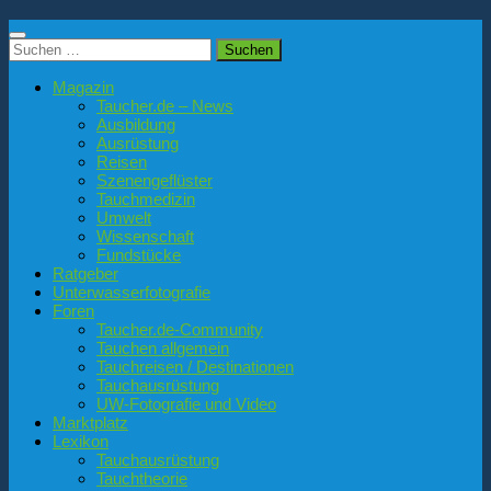
Suchen
nach:
Magazin
Taucher.de – News
Ausbildung
Ausrüstung
Reisen
Szenengeflüster
Tauchmedizin
Umwelt
Wissenschaft
Fundstücke
Ratgeber
Unterwasserfotografie
Foren
Taucher.de-Community
Tauchen allgemein
Tauchreisen / Destinationen
Tauchausrüstung
UW-Fotografie und Video
Marktplatz
Lexikon
Tauchausrüstung
Tauchtheorie