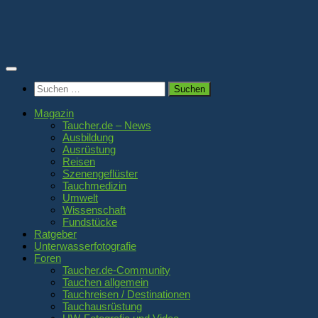
Zum
Inhalt
springen
Suchen
nach:
Magazin
Taucher.de – News
Ausbildung
Ausrüstung
Reisen
Szenengeflüster
Tauchmedizin
Umwelt
Wissenschaft
Fundstücke
Ratgeber
Unterwasserfotografie
Foren
Taucher.de-Community
Tauchen allgemein
Tauchreisen / Destinationen
Tauchausrüstung