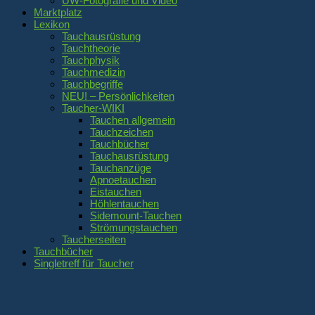
UW-Fotografie und Video
Marktplatz
Lexikon
Tauchausrüstung
Tauchtheorie
Tauchphysik
Tauchmedizin
Tauchbegriffe
NEU! – Persönlichkeiten
Taucher-WIKI
Tauchen allgemein
Tauchzeichen
Tauchbücher
Tauchausrüstung
Tauchanzüge
Apnoetauchen
Eistauchen
Höhlentauchen
Sidemount-Tauchen
Strömungstauchen
Taucherseiten
Tauchbücher
Singletreff für Taucher