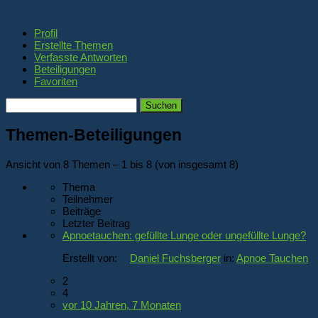
Profil
Erstellte Themen
Verfasste Antworten
Beteiligungen
Favoriten
Themen
suchen:
Themen-Beteiligungen
Ansicht von 8 Themen – 1 bis 8 (von insgesamt 8)
Thema
Teilnehmer
Beiträge
Letzter Beitrag
Apnoetauchen: gefüllte Lunge oder ungefüllte Lunge?
Erstellt von:
Daniel Fuchsberger
in:
Apnoe Tauchen
2
4
vor 10 Jahren, 7 Monaten