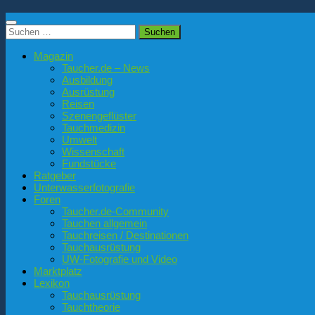
Suchen
nach:
Magazin
Taucher.de – News
Ausbildung
Ausrüstung
Reisen
Szenengeflüster
Tauchmedizin
Umwelt
Wissenschaft
Fundstücke
Ratgeber
Unterwasserfotografie
Foren
Taucher.de-Community
Tauchen allgemein
Tauchreisen / Destinationen
Tauchausrüstung
UW-Fotografie und Video
Marktplatz
Lexikon
Tauchausrüstung
Tauchtheorie