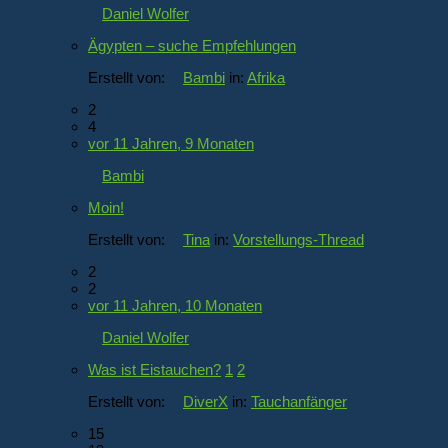
Daniel Wolfer
Ägypten – suche Empfehlungen
Erstellt von:
Bambi
in:
Afrika
2
4
vor 11 Jahren, 9 Monaten
Bambi
Moin!
Erstellt von:
Tina
in:
Vorstellungs-Thread
2
2
vor 11 Jahren, 10 Monaten
Daniel Wolfer
Was ist Eistauchen?
1
2
Erstellt von:
DiverX
in:
Tauchanfänger
15