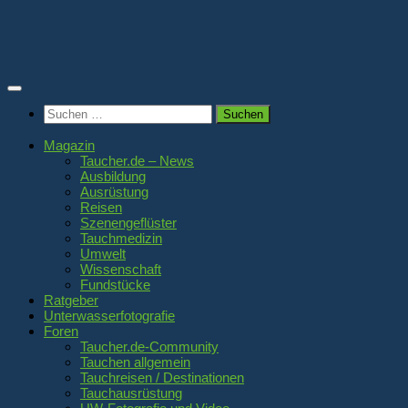
Zum
Inhalt
springen
Suchen
nach:
Magazin
Taucher.de – News
Ausbildung
Ausrüstung
Reisen
Szenengeflüster
Tauchmedizin
Umwelt
Wissenschaft
Fundstücke
Ratgeber
Unterwasserfotografie
Foren
Taucher.de-Community
Tauchen allgemein
Tauchreisen / Destinationen
Tauchausrüstung