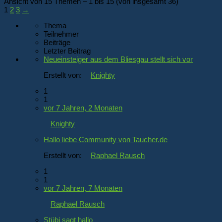
Ansicht von 15 Themen – 1 bis 15 (von insgesamt 36)
1
2
3
→
Thema
Teilnehmer
Beiträge
Letzter Beitrag
Neueinsteiger aus dem Bliesgau stellt sich vor
Erstellt von:
Knighty
1
1
vor 7 Jahren, 2 Monaten
Knighty
Hallo liebe Community von Taucher.de
Erstellt von:
Raphael Rausch
1
1
vor 7 Jahren, 7 Monaten
Raphael Rausch
Stübi sagt hallo