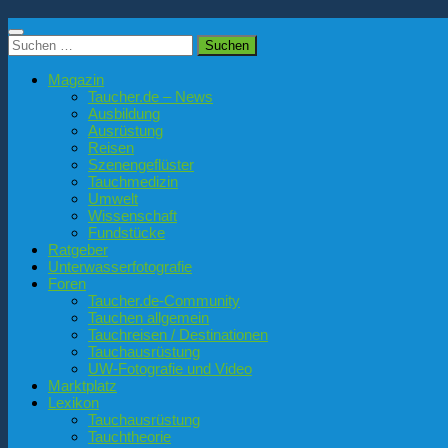
Suchen
nach:
Magazin
Taucher.de – News
Ausbildung
Ausrüstung
Reisen
Szenengeflüster
Tauchmedizin
Umwelt
Wissenschaft
Fundstücke
Ratgeber
Unterwasserfotografie
Foren
Taucher.de-Community
Tauchen allgemein
Tauchreisen / Destinationen
Tauchausrüstung
UW-Fotografie und Video
Marktplatz
Lexikon
Tauchausrüstung
Tauchtheorie