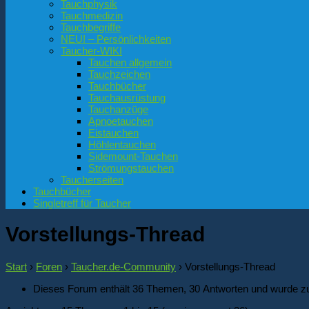
Tauchphysik
Tauchmedizin
Tauchbegriffe
NEU! – Persönlichkeiten
Taucher-WIKI
Tauchen allgemein
Tauchzeichen
Tauchbücher
Tauchausrüstung
Tauchanzüge
Apnoetauchen
Eistauchen
Höhlentauchen
Sidemount-Tauchen
Strömungstauchen
Taucherseiten
Tauchbücher
Singletreff für Taucher
Vorstellungs-Thread
Start
›
Foren
›
Taucher.de-Community
›
Vorstellungs-Thread
Dieses Forum enthält 36 Themen, 30 Antworten und wurde zu