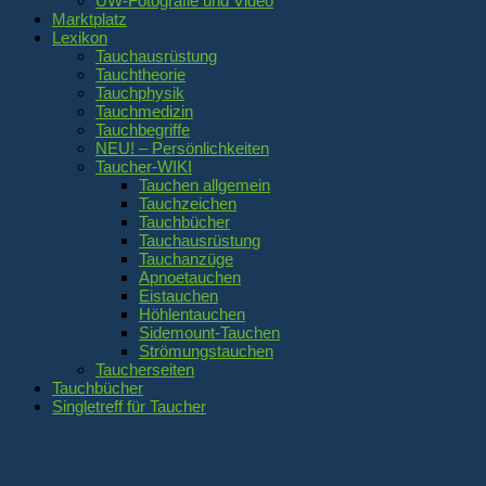
UW-Fotografie und Video
Marktplatz
Lexikon
Tauchausrüstung
Tauchtheorie
Tauchphysik
Tauchmedizin
Tauchbegriffe
NEU! – Persönlichkeiten
Taucher-WIKI
Tauchen allgemein
Tauchzeichen
Tauchbücher
Tauchausrüstung
Tauchanzüge
Apnoetauchen
Eistauchen
Höhlentauchen
Sidemount-Tauchen
Strömungstauchen
Taucherseiten
Tauchbücher
Singletreff für Taucher