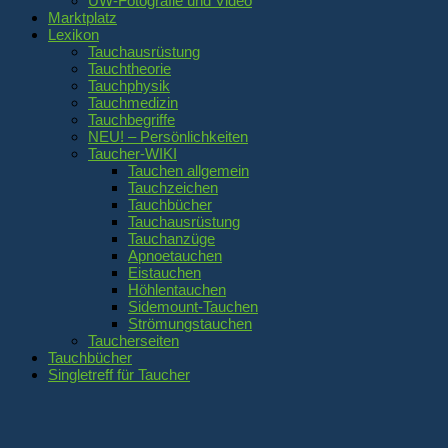
UW-Fotografie und Video
Marktplatz
Lexikon
Tauchausrüstung
Tauchtheorie
Tauchphysik
Tauchmedizin
Tauchbegriffe
NEU! – Persönlichkeiten
Taucher-WIKI
Tauchen allgemein
Tauchzeichen
Tauchbücher
Tauchausrüstung
Tauchanzüge
Apnoetauchen
Eistauchen
Höhlentauchen
Sidemount-Tauchen
Strömungstauchen
Taucherseiten
Tauchbücher
Singletreff für Taucher