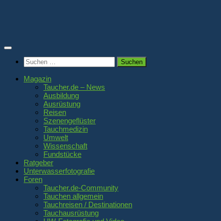
Zum
Inhalt
springen
Suchen
nach:
Magazin
Taucher.de – News
Ausbildung
Ausrüstung
Reisen
Szenengeflüster
Tauchmedizin
Umwelt
Wissenschaft
Fundstücke
Ratgeber
Unterwasserfotografie
Foren
Taucher.de-Community
Tauchen allgemein
Tauchreisen / Destinationen
Tauchausrüstung