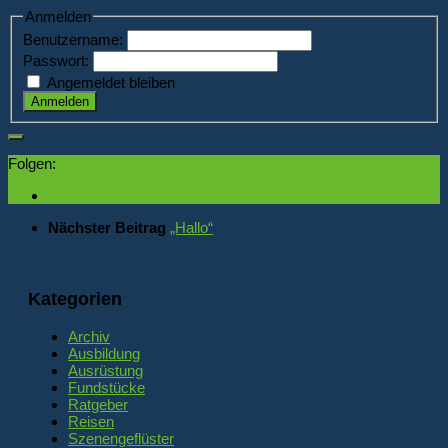
Anmelden
Benutzername:
Passwort:
Angemeldet bleiben
Anmelden
Folgen:
Nächster Beitrag
„Hallo“
Kategorien
Archiv
Ausbildung
Ausrüstung
Fundstücke
Ratgeber
Reisen
Szenengeflüster