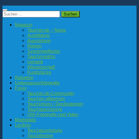
Suchen
nach:
Magazin
Taucher.de – News
Ausbildung
Ausrüstung
Reisen
Szenengeflüster
Tauchmedizin
Umwelt
Wissenschaft
Fundstücke
Ratgeber
Unterwasserfotografie
Foren
Taucher.de-Community
Tauchen allgemein
Tauchreisen / Destinationen
Tauchausrüstung
UW-Fotografie und Video
Marktplatz
Lexikon
Tauchausrüstung
Tauchtheorie