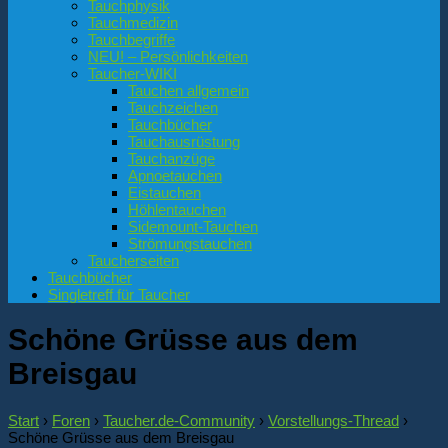
Tauchphysik
Tauchmedizin
Tauchbegriffe
NEU! – Persönlichkeiten
Taucher-WIKI
Tauchen allgemein
Tauchzeichen
Tauchbücher
Tauchausrüstung
Tauchanzüge
Apnoetauchen
Eistauchen
Höhlentauchen
Sidemount-Tauchen
Strömungstauchen
Taucherseiten
Tauchbücher
Singletreff für Taucher
Schöne Grüsse aus dem
Breisgau
Start
›
Foren
›
Taucher.de-Community
›
Vorstellungs-Thread
›
Schöne Grüsse aus dem Breisgau