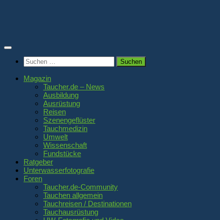
Zum
Inhalt
springen
Suchen
nach:
Magazin
Taucher.de – News
Ausbildung
Ausrüstung
Reisen
Szenengeflüster
Tauchmedizin
Umwelt
Wissenschaft
Fundstücke
Ratgeber
Unterwasserfotografie
Foren
Taucher.de-Community
Tauchen allgemein
Tauchreisen / Destinationen
Tauchausrüstung