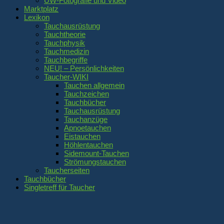
UW-Fotografie und Video
Marktplatz
Lexikon
Tauchausrüstung
Tauchtheorie
Tauchphysik
Tauchmedizin
Tauchbegriffe
NEU! – Persönlichkeiten
Taucher-WIKI
Tauchen allgemein
Tauchzeichen
Tauchbücher
Tauchausrüstung
Tauchanzüge
Apnoetauchen
Eistauchen
Höhlentauchen
Sidemount-Tauchen
Strömungstauchen
Taucherseiten
Tauchbücher
Singletreff für Taucher