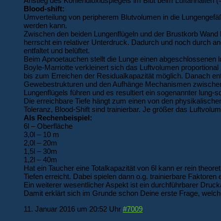
Anstieg des Kohlendioxidspiegels im Blut beim Luftanhalten (
Blood-shift:
Umverteilung von peripherem Blutvolumen in die Lungengefäße
werden kann.
Zwischen den beiden Lungenflügeln und der Brustkorb Wand l
herrscht ein relativer Unterdruck. Dadurch und noch durch 
entfaltet und belüftet.
Beim Apnoetauchen stellt die Lunge einen abgeschlossenen l
Boyle-Marriotte verkleinert sich das Luftvolumen proportion
bis zum Erreichen der Residualkapazität möglich. Danach e
Gewebestrukturen und den Aufhänge Mechanismen zwischen 
Lungenflügels führen und es resultiert ein sogenannter lun
Die erreichbare Tiefe hängt zum einen von den physikalisch
Toleranz, Blood-Shift sind trainierbar. Je größer das Luftvolume
Als Rechenbeispiel:
6l – Oberfläche
3,0l – 10 m
2,0l – 20m
1,5l – 30m
1,2l – 40m
Hat ein Taucher eine Totalkapazität von 6l kann er rein theore
Tiefen erreicht. Dabei spielen dann o.g. trainierbare Faktoren
Ein weiterer wesentlicher Aspekt ist ein durchführbarer Dru
Damit erklärt sich im Grunde schon Deine erste Frage, welche 
11. Januar 2016 um 20:52 Uhr
#7009