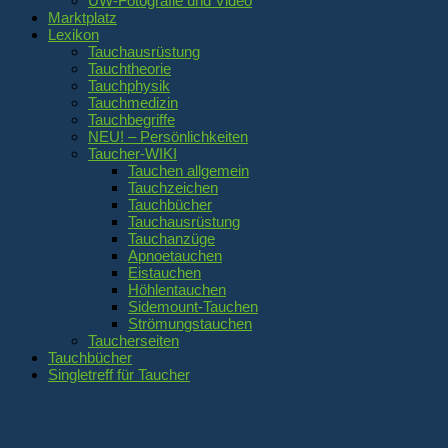
UW-Fotografie und Video
Marktplatz
Lexikon
Tauchausrüstung
Tauchtheorie
Tauchphysik
Tauchmedizin
Tauchbegriffe
NEU! – Persönlichkeiten
Taucher-WIKI
Tauchen allgemein
Tauchzeichen
Tauchbücher
Tauchausrüstung
Tauchanzüge
Apnoetauchen
Eistauchen
Höhlentauchen
Sidemount-Tauchen
Strömungstauchen
Taucherseiten
Tauchbücher
Singletreff für Taucher