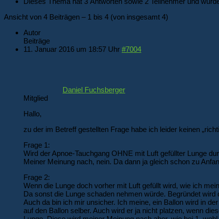
Dieses Thema hat 3 Antworten sowie 2 Teilnehmer und wurde
Ansicht von 4 Beiträgen – 1 bis 4 (von insgesamt 4)
Autor
Beiträge
11. Januar 2016 um 18:57 Uhr
#7004
Daniel Fuchsberger
Mitglied
Hallo,
zu der im Betreff gestellten Frage habe ich leider keinen „ri
Frage 1:
Wird der Apnoe-Tauchgang OHNE mit Luft gefüllter Lunge dur
Meiner Meinung nach, nein. Da dann ja gleich schon zu Anfan
Frage 2:
Wenn die Lunge doch vorher mit Luft gefüllt wird, wie ich mei
Da sonst die Lunge schaden nehmen würde. Begründet wird da
Auch da bin ich mir unsicher. Ich meine, ein Ballon wird in der
auf den Ballon selber. Auch wird er ja nicht platzen, wenn die
Lunge. Diese wird meiner Meinung nach aber, wie bei 1. wohl