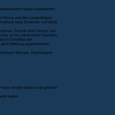
sidualvolumen hinaus komprimiert
n Pleura und den Lungenflügeln
rustkorb beim Einatmen und bleibt
n Gesetzen. Gemäß dem Gesetz von
ies ist bei untrainierten Tauchern
durch Einreißen der
auf Entfaltung angewiesenen
 Hypoxie-Toleranz, Hyperkapnie-
r Praxis werden jedoch weit größere
arat haben.