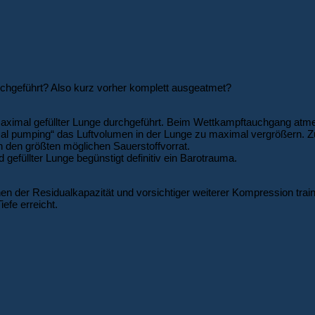
chgeführt? Also kurz vorher komplett ausgeatmet?
ximal gefüllter Lunge durchgeführt. Beim Wettkampftauchgang atme
cal pumping“ das Luftvolumen in der Lunge zu maximal vergrößern. Z
h den größten möglichen Sauerstoffvorrat.
füllter Lunge begünstigt definitiv ein Barotrauma.
hen der Residualkapazität und vorsichtiger weiterer Kompression train
efe erreicht.