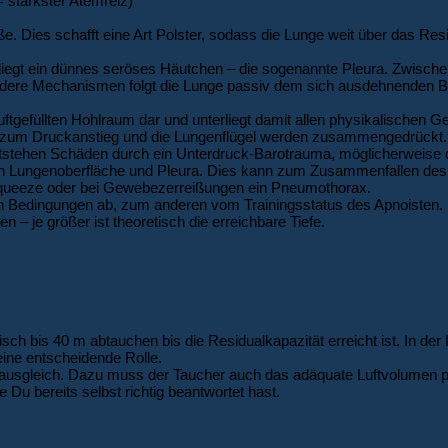
= stärkster Atemreiz)
. Dies schafft eine Art Polster, sodass die Lunge weit über das Re
iegt ein dünnes seröses Häutchen – die sogenannte Pleura. Zwische
andere Mechanismen folgt die Lunge passiv dem sich ausdehnenden B
uftgefüllten Hohlraum dar und unterliegt damit allen physikalische
al zum Druckanstieg und die Lungenflügel werden zusammengedrückt. D
ntstehen Schäden durch ein Unterdruck-Barotrauma, möglicherweise 
Lungenoberfläche und Pleura. Dies kann zum Zusammenfallen des 
g-squeeze oder bei Gewebezerreißungen ein Pneumothorax.
en Bedingungen ab, zum anderen vom Trainingsstatus des Apnoisten.
n – je größer ist theoretisch die erreichbare Tiefe.
tisch bis 40 m abtauchen bis die Residualkapazität erreicht ist. In de
 eine entscheidende Rolle.
ckausgleich. Dazu muss der Taucher auch das adäquate Luftvolumen p
Du bereits selbst richtig beantwortet hast.