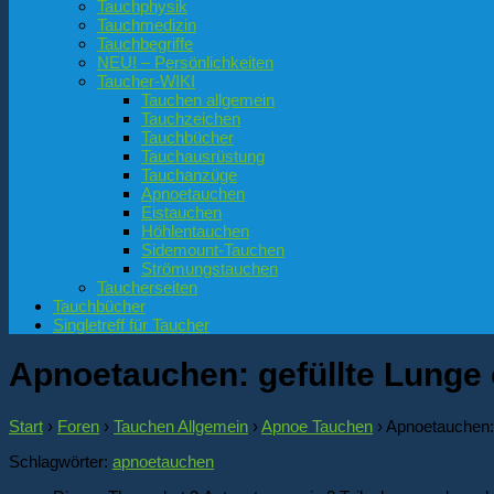
Tauchphysik
Tauchmedizin
Tauchbegriffe
NEU! – Persönlichkeiten
Taucher-WIKI
Tauchen allgemein
Tauchzeichen
Tauchbücher
Tauchausrüstung
Tauchanzüge
Apnoetauchen
Eistauchen
Höhlentauchen
Sidemount-Tauchen
Strömungstauchen
Taucherseiten
Tauchbücher
Singletreff für Taucher
Apnoetauchen: gefüllte Lunge 
Start
›
Foren
›
Tauchen Allgemein
›
Apnoe Tauchen
›
Apnoetauchen: 
Schlagwörter:
apnoetauchen