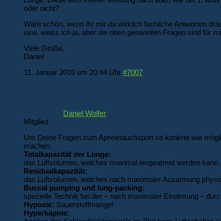
oder nicht?
Wäre schön, wenn ihr mir da wirklich fachliche Antworten dr
usw. weiss ich ja, aber die oben genannten Fragen sind für mi
Viele Grüße,
Daniel
11. Januar 2016 um 20:44 Uhr
#7007
Daniel Wolfer
Mitglied
Um Deine Fragen zum Apnoetauchsport so konkret wie möglich
machen.
Totalkapazität der Lunge:
das Luftvolumen, welches maximal eingeatmet werden kann.
Residualkapazität:
das Luftvolumen, welches nach maximaler Ausatmung physiolo
Buccal pumping und lung-packing:
spezielle Technik bei der – nach maximaler Einatmung – dur
Hypoxie:
Sauerstoffmangel
Hyperkapnie: