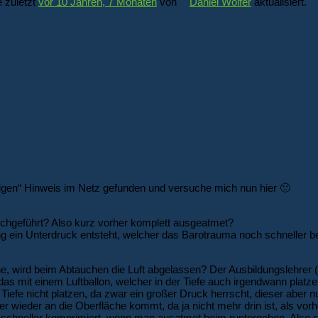
 zuletzt
vor 10 Jahren, 7 Monaten
von
Daniel Wolfer
aktualisiert.
chtigen“ Hinweis im Netz gefunden und versuche mich nun hier 🙂
chgeführt? Also kurz vorher komplett ausgeatmet?
g ein Unterdruck entsteht, welcher das Barotrauma noch schneller be
ne, wird beim Abtauchen die Luft abgelassen? Der Ausbildungslehrer (Ä
s mit einem Luftballon, welcher in der Tiefe auch irgendwann platz
 Tiefe nicht platzen, da zwar ein großer Druck herrscht, dieser aber nu
ser wieder an die Oberfläche kommt, da ja nicht mehr drin ist, als vo
 schneller komprimiert, wenn man ausatmet beim runtergehen. Also s