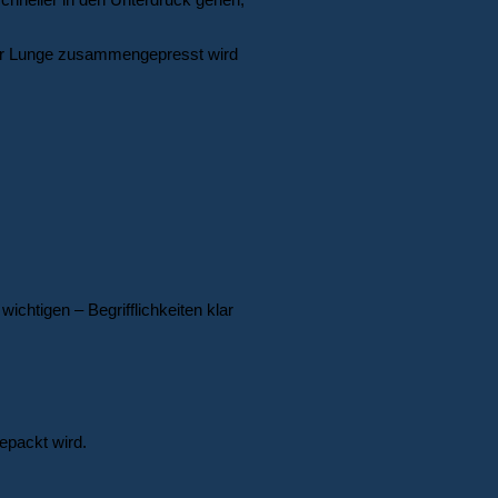
n der Lunge zusammengepresst wird
htigen – Begrifflichkeiten klar
epackt wird.