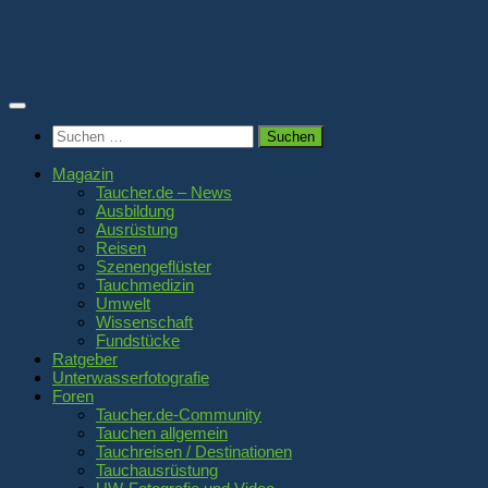
Zum
Inhalt
springen
Suchen
nach:
Magazin
Taucher.de – News
Ausbildung
Ausrüstung
Reisen
Szenengeflüster
Tauchmedizin
Umwelt
Wissenschaft
Fundstücke
Ratgeber
Unterwasserfotografie
Foren
Taucher.de-Community
Tauchen allgemein
Tauchreisen / Destinationen
Tauchausrüstung