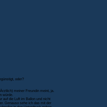
günstigt, oder?
rztlich) meiner Freundin meint, ja.
en würde.
r auf die Luft im Ballon und nicht
rher. Genauso sehe ich das mit der
chneller in den Unterdruck gehen,