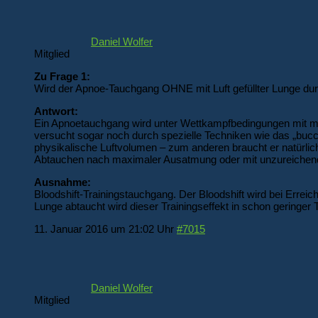
Daniel Wolfer
Mitglied
Zu Frage 1:
Wird der Apnoe-Tauchgang OHNE mit Luft gefüllter Lunge dur
Antwort:
Ein Apnoetauchgang wird unter Wettkampfbedingungen mit ma
versucht sogar noch durch spezielle Techniken wie das „buc
physikalische Luftvolumen – zum anderen braucht er natürlic
Abtauchen nach maximaler Ausatmung oder mit unzureichend ge
Ausnahme:
Bloodshift-Trainingstauchgang. Der Bloodshift wird bei Erreic
Lunge abtaucht wird dieser Trainingseffekt in schon geringer Ti
11. Januar 2016 um 21:02 Uhr
#7015
Daniel Wolfer
Mitglied