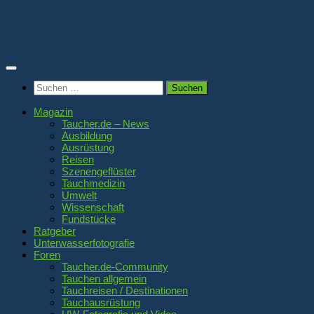
Zum
Inhalt
springen
Suchen
nach:
Magazin
Taucher.de – News
Ausbildung
Ausrüstung
Reisen
Szenengeflüster
Tauchmedizin
Umwelt
Wissenschaft
Fundstücke
Ratgeber
Unterwasserfotografie
Foren
Taucher.de-Community
Tauchen allgemein
Tauchreisen / Destinationen
Tauchausrüstung