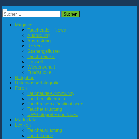
Suchen
nach:
Magazin
Taucher.de – News
Ausbildung
Ausrüstung
Reisen
Szenengeflüster
Tauchmedizin
Umwelt
Wissenschaft
Fundstücke
Ratgeber
Unterwasserfotografie
Foren
Taucher.de-Community
Tauchen allgemein
Tauchreisen / Destinationen
Tauchausrüstung
UW-Fotografie und Video
Marktplatz
Lexikon
Tauchausrüstung
Tauchtheorie