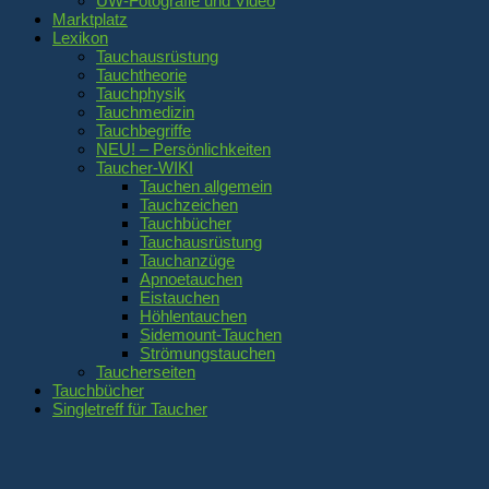
UW-Fotografie und Video
Marktplatz
Lexikon
Tauchausrüstung
Tauchtheorie
Tauchphysik
Tauchmedizin
Tauchbegriffe
NEU! – Persönlichkeiten
Taucher-WIKI
Tauchen allgemein
Tauchzeichen
Tauchbücher
Tauchausrüstung
Tauchanzüge
Apnoetauchen
Eistauchen
Höhlentauchen
Sidemount-Tauchen
Strömungstauchen
Taucherseiten
Tauchbücher
Singletreff für Taucher