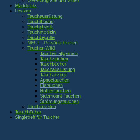
UW-Fotografie und Video
Marktplatz
Lexikon
Tauchausrüstung
Tauchtheorie
Tauchphysik
Tauchmedizin
Tauchbegriffe
NEU! – Persönlichkeiten
Taucher-WIKI
Tauchen allgemein
Tauchzeichen
Tauchbücher
Tauchausrüstung
Tauchanzüge
Apnoetauchen
Eistauchen
Höhlentauchen
Sidemount-Tauchen
Strömungstauchen
Taucherseiten
Tauchbücher
Singletreff für Taucher