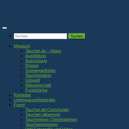
Zum
Inhalt
springen
Suchen
nach:
Magazin
Taucher.de – News
Ausbildung
Ausrüstung
Reisen
Szenengeflüster
Tauchmedizin
Umwelt
Wissenschaft
Fundstücke
Ratgeber
Unterwasserfotografie
Foren
Taucher.de-Community
Tauchen allgemein
Tauchreisen / Destinationen
Tauchausrüstung