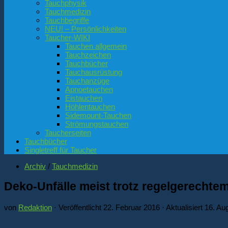
Tauchphysik
Tauchmedizin
Tauchbegriffe
NEU! – Persönlichkeiten
Taucher-WIKI
Tauchen allgemein
Tauchzeichen
Tauchbücher
Tauchausrüstung
Tauchanzüge
Apnoetauchen
Eistauchen
Höhlentauchen
Sidemount-Tauchen
Strömungstauchen
Taucherseiten
Tauchbücher
Singletreff für Taucher
Archiv
/
Tauchmedizin
Deko-Unfälle meist trotz regelgerechte
von
Redaktion
· Veröffentlicht
22. Februar 2016
· Aktualisiert
16. Au