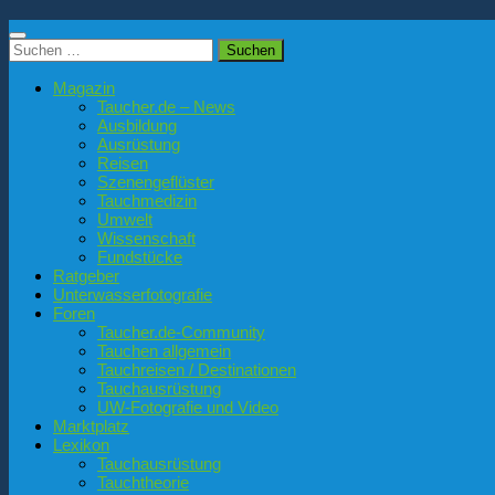
Suchen
nach:
Magazin
Taucher.de – News
Ausbildung
Ausrüstung
Reisen
Szenengeflüster
Tauchmedizin
Umwelt
Wissenschaft
Fundstücke
Ratgeber
Unterwasserfotografie
Foren
Taucher.de-Community
Tauchen allgemein
Tauchreisen / Destinationen
Tauchausrüstung
UW-Fotografie und Video
Marktplatz
Lexikon
Tauchausrüstung
Tauchtheorie