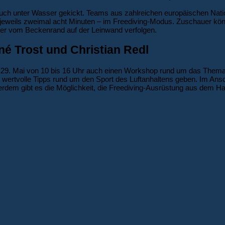
uch unter Wasser gekickt. Teams aus zahlreichen europäischen Natio
ll jeweils zweimal acht Minuten – im Freediving-Modus. Zuschauer k
er vom Beckenrand auf der Leinwand verfolgen.
né Trost und Christian Redl
9. Mai von 10 bis 16 Uhr auch einen Workshop rund um das Thema F
ie wertvolle Tipps rund um den Sport des Luftanhaltens geben. Im A
rdem gibt es die Möglichkeit, die Freediving-Ausrüstung aus dem Ha