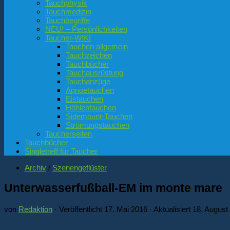
Tauchphysik
Tauchmedizin
Tauchbegriffe
NEU! – Persönlichkeiten
Taucher-WIKI
Tauchen allgemein
Tauchzeichen
Tauchbücher
Tauchausrüstung
Tauchanzüge
Apnoetauchen
Eistauchen
Höhlentauchen
Sidemount-Tauchen
Strömungstauchen
Taucherseiten
Tauchbücher
Singletreff für Taucher
Archiv
/
Szenengeflüster
Unterwasserfußball-EM im monte mare
von
Redaktion
· Veröffentlicht
17. Mai 2016
· Aktualisiert
18. August