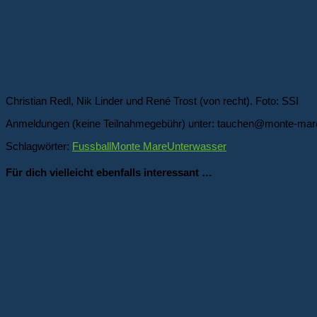
Christian Redl, Nik Linder und René Trost (von recht). Foto: SSI
Anmeldungen (keine Teilnahmegebühr) unter: tauchen@monte-mar
Schlagwörter:
Fussball
Monte Mare
Unterwasser
Für dich vielleicht ebenfalls interessant …