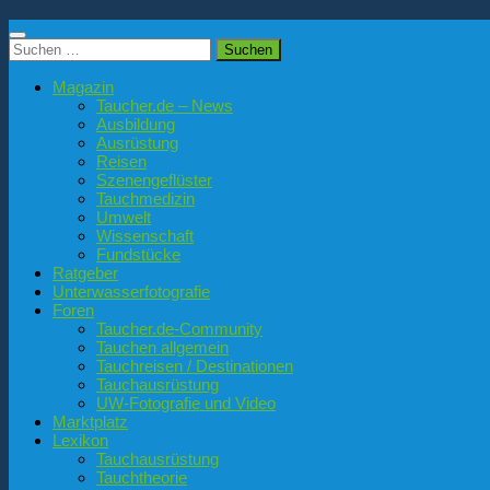
Suchen
nach:
Magazin
Taucher.de – News
Ausbildung
Ausrüstung
Reisen
Szenengeflüster
Tauchmedizin
Umwelt
Wissenschaft
Fundstücke
Ratgeber
Unterwasserfotografie
Foren
Taucher.de-Community
Tauchen allgemein
Tauchreisen / Destinationen
Tauchausrüstung
UW-Fotografie und Video
Marktplatz
Lexikon
Tauchausrüstung
Tauchtheorie