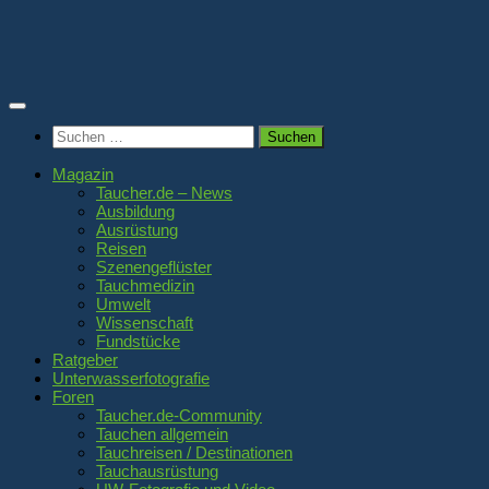
Zum
Inhalt
springen
Suchen
nach:
Magazin
Taucher.de – News
Ausbildung
Ausrüstung
Reisen
Szenengeflüster
Tauchmedizin
Umwelt
Wissenschaft
Fundstücke
Ratgeber
Unterwasserfotografie
Foren
Taucher.de-Community
Tauchen allgemein
Tauchreisen / Destinationen
Tauchausrüstung