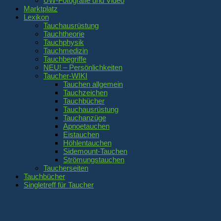
UW-Fotografie und Video
Marktplatz
Lexikon
Tauchausrüstung
Tauchtheorie
Tauchphysik
Tauchmedizin
Tauchbegriffe
NEU! – Persönlichkeiten
Taucher-WIKI
Tauchen allgemein
Tauchzeichen
Tauchbücher
Tauchausrüstung
Tauchanzüge
Apnoetauchen
Eistauchen
Höhlentauchen
Sidemount-Tauchen
Strömungstauchen
Taucherseiten
Tauchbücher
Singletreff für Taucher