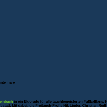
onte mare
einbach
in ein Eldorado für alle tauchbegeisterten Fußballfans. 
att. Mit dabei: die Freitauch-Profis Nik Linder, Christian Redl