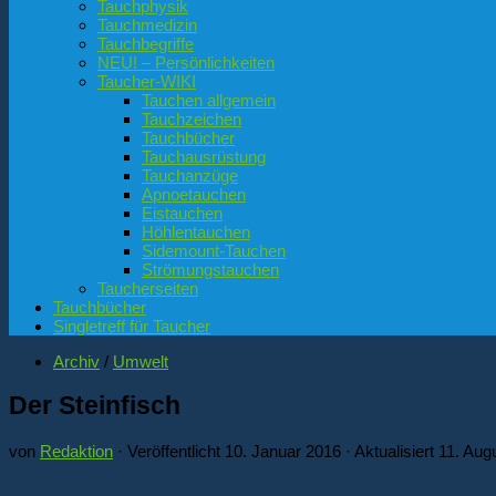
Tauchphysik
Tauchmedizin
Tauchbegriffe
NEU! – Persönlichkeiten
Taucher-WIKI
Tauchen allgemein
Tauchzeichen
Tauchbücher
Tauchausrüstung
Tauchanzüge
Apnoetauchen
Eistauchen
Höhlentauchen
Sidemount-Tauchen
Strömungstauchen
Taucherseiten
Tauchbücher
Singletreff für Taucher
Archiv
/
Umwelt
Der Steinfisch
von
Redaktion
· Veröffentlicht
10. Januar 2016
· Aktualisiert
11. Aug