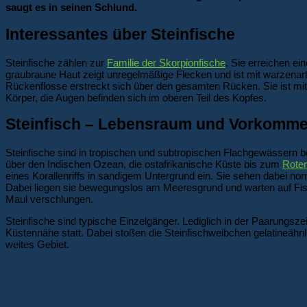
saugt es in seinen Schlund.
Interessantes über Steinfische
Steinfische zählen zur
Familie der Skorpionfische
. Sie erreichen e
graubraune Haut zeigt unregelmäßige Flecken und ist mit warzenart
Rückenflosse erstreckt sich über den gesamten Rücken. Sie ist mit
Körper, die Augen befinden sich im oberen Teil des Kopfes.
Steinfisch – Lebensraum und Vorkomm
Steinfische sind in tropischen und subtropischen Flachgewässern 
über den Indischen Ozean, die ostafrikanische Küste bis zum
Rote
eines Korallenriffs in sandigem Untergrund ein. Sie sehen dabei no
Dabei liegen sie bewegungslos am Meeresgrund und warten auf Fis
Maul verschlungen.
Steinfische sind typische Einzelgänger. Lediglich in der Paarungsze
Küstennähe statt. Dabei stoßen die Steinfischweibchen gelatineähn
weites Gebiet.