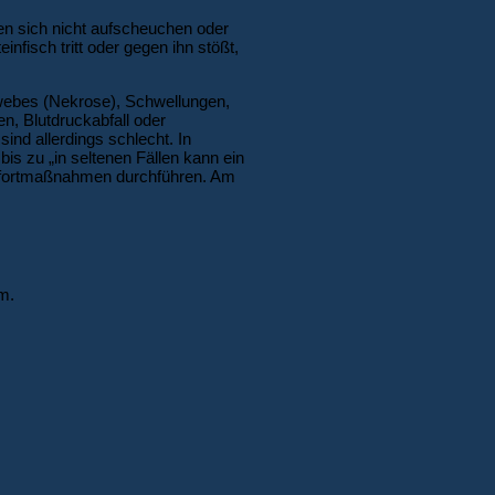
sen sich nicht aufscheuchen oder
infisch tritt oder gegen ihn stößt,
webes (Nekrose), Schwellungen,
n, Blutdruckabfall oder
ind allerdings schlecht. In
is zu „in seltenen Fällen kann ein
 Sofortmaßnahmen durchführen. Am
m.