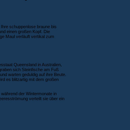
 Ihre schuppenlose braune bis
und einen großen Kopf. Die
ge Maul verläuft vertikal zum
sstaat Queensland in Australien,
g graben sich Steinfische am Fuß
und warten geduldig auf ihre Beute.
d es blitzartig mit dem großen
det während der Wintermonate in
eresströmung verteilt sie über ein