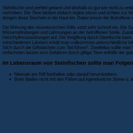
Steinfische sind perfekt getarnt und deshalb so gut wie nicht zu e
vertreiben. Die Tiere bleiben einfach reglos sitzen und richten zur V
dringen diese Stacheln in die Haut ein. Dabei presst der Betroffene
Die Wirkung des neurotoxischen Gifts setzt sehr schnell ein. Di
Missempfindungen und Lähmungen an der betroffenen Stelle. Zusätzli
Herzrhythmusstörungen auf. Die Vergiftung durch Steinfische kann f
verschiedenen Ländern erhält man vollkommen unterschiedliche Infor
Stich durch die Giftstacheln zum Tod führen“. Zweifellos sollte 
einfachsten lassen sich Gefahren durch giftige Tiere mithilfe der 
Im Lebensraum von Steinfischen sollte man Folge
Niemals am Riff festhalten oder darauf herumklettern.
Beim Baden nicht mit den Füßen auf irgendwelche Steine o. ä