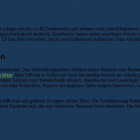
ine Länge von bis zu 40 Zentimetern und wiegen rund zwei Kilogramm.
igen Fortsätzen bedeckt. Steinfische haben einen wuchtigen Körper 
 13 Stacheln versehen, die je zwei Giftdrüsen aufweisen. Das mächti
en
beheimatet. Das Verbreitungsgebiet umfasst einen Bereich vom Bunde
n Meer
. Man trifft sie in Tiefen von zwei bis dreißig Metern an. Häufi
rmalen Steinen zum Verwechseln ähnlich. Steinfische sind Lauerjäger 
che oder Krebstiere. Kommt ein argloses Opfer angeschwommen, wir
it trifft man auf größere Gruppen dieser Tiere. Die Fortpflanzung fin
liche Eipakete aus, die aus mehreren Tausend Eiern bestehen. Die Me