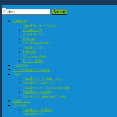
Suchen
nach:
Magazin
Taucher.de – News
Ausbildung
Ausrüstung
Reisen
Szenengeflüster
Tauchmedizin
Umwelt
Wissenschaft
Fundstücke
Ratgeber
Unterwasserfotografie
Foren
Taucher.de-Community
Tauchen allgemein
Tauchreisen / Destinationen
Tauchausrüstung
UW-Fotografie und Video
Marktplatz
Lexikon
Tauchausrüstung
Tauchtheorie