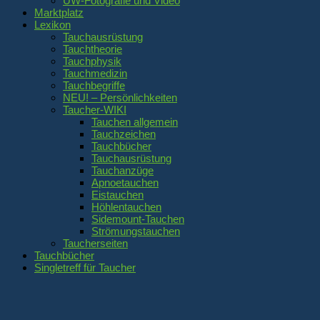
UW-Fotografie und Video
Marktplatz
Lexikon
Tauchausrüstung
Tauchtheorie
Tauchphysik
Tauchmedizin
Tauchbegriffe
NEU! – Persönlichkeiten
Taucher-WIKI
Tauchen allgemein
Tauchzeichen
Tauchbücher
Tauchausrüstung
Tauchanzüge
Apnoetauchen
Eistauchen
Höhlentauchen
Sidemount-Tauchen
Strömungstauchen
Taucherseiten
Tauchbücher
Singletreff für Taucher