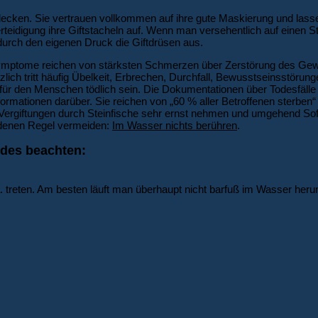
ntdecken. Sie vertrauen vollkommen auf ihre gute Maskierung und las
erteidigung ihre Giftstacheln auf. Wenn man versehentlich auf einen Ste
 durch den eigenen Druck die Giftdrüsen aus.
e Symptome reichen von stärksten Schmerzen über Zerstörung des Ge
ch tritt häufig Übelkeit, Erbrechen, Durchfall, Bewusstseinsstörunge
ür den Menschen tödlich sein. Die Dokumentationen über Todesfälle s
mationen darüber. Sie reichen von „60 % aller Betroffenen sterben“ b
man Vergiftungen durch Steinfische sehr ernst nehmen und umgehend
goldenen Regel vermeiden:
Im Wasser nichts berühren
.
ndes beachten:
. treten. Am besten läuft man überhaupt nicht barfuß im Wasser heru