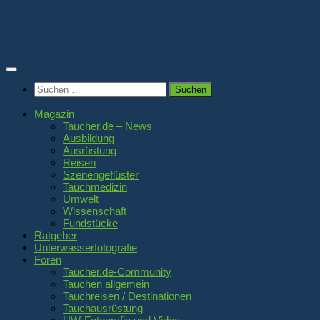
Zum
Inhalt
springen
Suchen
nach:
Magazin
Taucher.de – News
Ausbildung
Ausrüstung
Reisen
Szenengeflüster
Tauchmedizin
Umwelt
Wissenschaft
Fundstücke
Ratgeber
Unterwasserfotografie
Foren
Taucher.de-Community
Tauchen allgemein
Tauchreisen / Destinationen
Tauchausrüstung