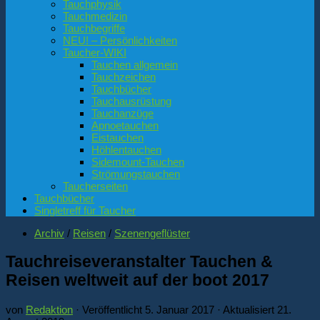
Tauchphysik
Tauchmedizin
Tauchbegriffe
NEU! – Persönlichkeiten
Taucher-WIKI
Tauchen allgemein
Tauchzeichen
Tauchbücher
Tauchausrüstung
Tauchanzüge
Apnoetauchen
Eistauchen
Höhlentauchen
Sidemount-Tauchen
Strömungstauchen
Taucherseiten
Tauchbücher
Singletreff für Taucher
Archiv
/
Reisen
/
Szenengeflüster
Tauchreiseveranstalter Tauchen &
Reisen weltweit auf der boot 2017
von
Redaktion
· Veröffentlicht
5. Januar 2017
· Aktualisiert
21.