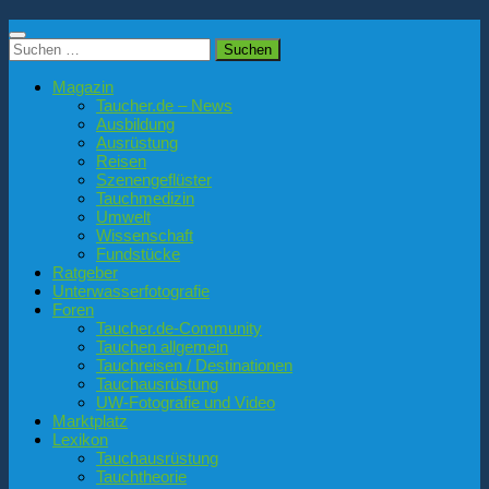
Suchen
nach:
Magazin
Taucher.de – News
Ausbildung
Ausrüstung
Reisen
Szenengeflüster
Tauchmedizin
Umwelt
Wissenschaft
Fundstücke
Ratgeber
Unterwasserfotografie
Foren
Taucher.de-Community
Tauchen allgemein
Tauchreisen / Destinationen
Tauchausrüstung
UW-Fotografie und Video
Marktplatz
Lexikon
Tauchausrüstung
Tauchtheorie