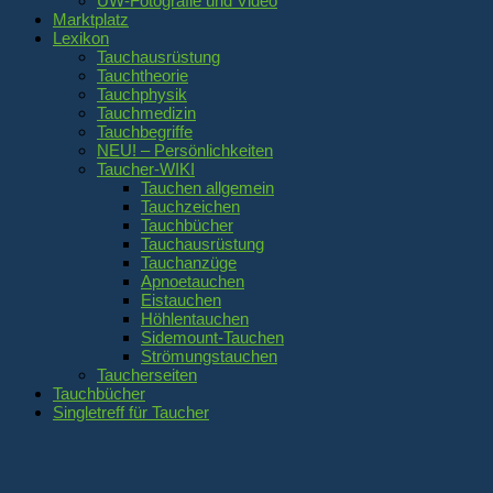
UW-Fotografie und Video
Marktplatz
Lexikon
Tauchausrüstung
Tauchtheorie
Tauchphysik
Tauchmedizin
Tauchbegriffe
NEU! – Persönlichkeiten
Taucher-WIKI
Tauchen allgemein
Tauchzeichen
Tauchbücher
Tauchausrüstung
Tauchanzüge
Apnoetauchen
Eistauchen
Höhlentauchen
Sidemount-Tauchen
Strömungstauchen
Taucherseiten
Tauchbücher
Singletreff für Taucher