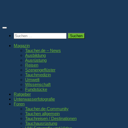
Zum
Inhalt
springen
Suchen
nach:
Magazin
Taucher.de – News
Ausbildung
Ausrüstung
Reisen
Szenengeflüster
Tauchmedizin
Umwelt
Wissenschaft
Fundstücke
Ratgeber
Unterwasserfotografie
Foren
Taucher.de-Community
Tauchen allgemein
Tauchreisen / Destinationen
Tauchausrüstung