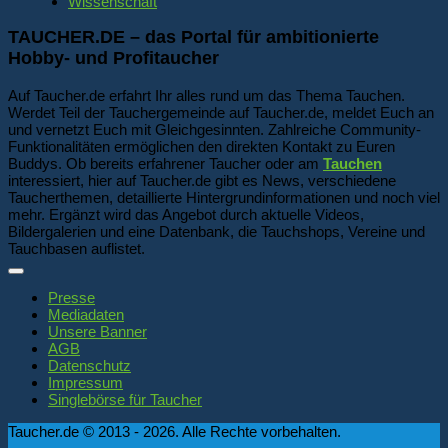
Wissenschaft
TAUCHER.DE – das Portal für ambitionierte
Hobby- und Profitaucher
Auf Taucher.de erfahrt Ihr alles rund um das Thema Tauchen.
Werdet Teil der Tauchergemeinde auf Taucher.de, meldet Euch an
und vernetzt Euch mit Gleichgesinnten. Zahlreiche Community-
Funktionalitäten ermöglichen den direkten Kontakt zu Euren
Buddys. Ob bereits erfahrener Taucher oder am
Tauchen
interessiert, hier auf Taucher.de gibt es News, verschiedene
Taucherthemen, detaillierte Hintergrundinformationen und noch viel
mehr. Ergänzt wird das Angebot durch aktuelle Videos,
Bildergalerien und eine Datenbank, die Tauchshops, Vereine und
Tauchbasen auflistet.
Presse
Mediadaten
Unsere Banner
AGB
Datenschutz
Impressum
Singlebörse für Taucher
Taucher.de © 2013 - 2026. Alle Rechte vorbehalten.