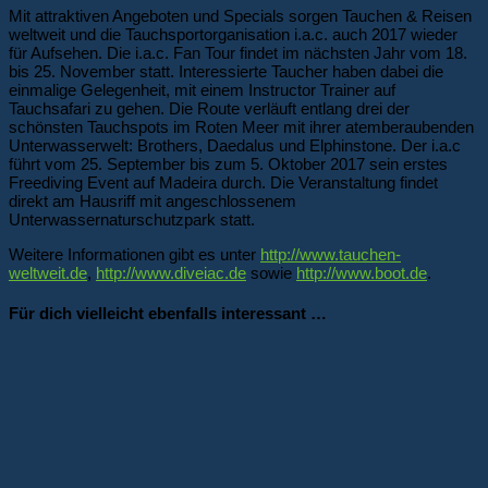
Mit attraktiven Angeboten und Specials sorgen Tauchen & Reisen
weltweit und die Tauchsportorganisation i.a.c. auch 2017 wieder
für Aufsehen. Die i.a.c. Fan Tour findet im nächsten Jahr vom 18.
bis 25. November statt. Interessierte Taucher haben dabei die
einmalige Gelegenheit, mit einem Instructor Trainer auf
Tauchsafari zu gehen. Die Route verläuft entlang drei der
schönsten Tauchspots im Roten Meer mit ihrer atemberaubenden
Unterwasserwelt: Brothers, Daedalus und Elphinstone. Der i.a.c
führt vom 25. September bis zum 5. Oktober 2017 sein erstes
Freediving Event auf Madeira durch. Die Veranstaltung findet
direkt am Hausriff mit angeschlossenem
Unterwassernaturschutzpark statt.
Weitere Informationen gibt es unter
http://www.tauchen-
weltweit.de
,
http://www.diveiac.de
sowie
http://www.boot.de
.
Für dich vielleicht ebenfalls interessant …