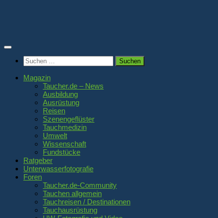
Zum
Inhalt
springen
Suchen
nach:
Magazin
Taucher.de – News
Ausbildung
Ausrüstung
Reisen
Szenengeflüster
Tauchmedizin
Umwelt
Wissenschaft
Fundstücke
Ratgeber
Unterwasserfotografie
Foren
Taucher.de-Community
Tauchen allgemein
Tauchreisen / Destinationen
Tauchausrüstung