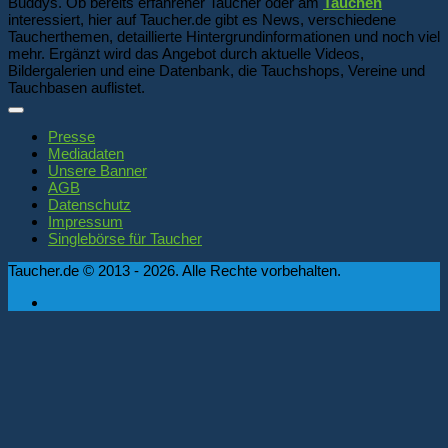
Buddys. Ob bereits erfahrener Taucher oder am
Tauchen
interessiert, hier auf Taucher.de gibt es News, verschiedene
Taucherthemen, detaillierte Hintergrundinformationen und noch viel
mehr. Ergänzt wird das Angebot durch aktuelle Videos,
Bildergalerien und eine Datenbank, die Tauchshops, Vereine und
Tauchbasen auflistet.
Presse
Mediadaten
Unsere Banner
AGB
Datenschutz
Impressum
Singlebörse für Taucher
Taucher.de © 2013 - 2026. Alle Rechte vorbehalten.