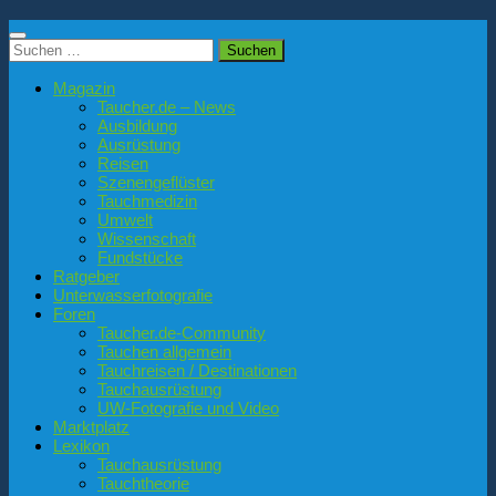
Suchen
nach:
Magazin
Taucher.de – News
Ausbildung
Ausrüstung
Reisen
Szenengeflüster
Tauchmedizin
Umwelt
Wissenschaft
Fundstücke
Ratgeber
Unterwasserfotografie
Foren
Taucher.de-Community
Tauchen allgemein
Tauchreisen / Destinationen
Tauchausrüstung
UW-Fotografie und Video
Marktplatz
Lexikon
Tauchausrüstung
Tauchtheorie