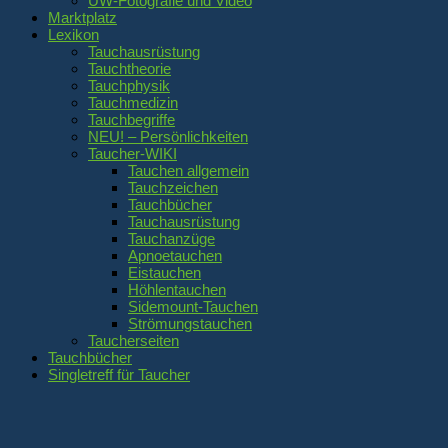
UW-Fotografie und Video
Marktplatz
Lexikon
Tauchausrüstung
Tauchtheorie
Tauchphysik
Tauchmedizin
Tauchbegriffe
NEU! – Persönlichkeiten
Taucher-WIKI
Tauchen allgemein
Tauchzeichen
Tauchbücher
Tauchausrüstung
Tauchanzüge
Apnoetauchen
Eistauchen
Höhlentauchen
Sidemount-Tauchen
Strömungstauchen
Taucherseiten
Tauchbücher
Singletreff für Taucher