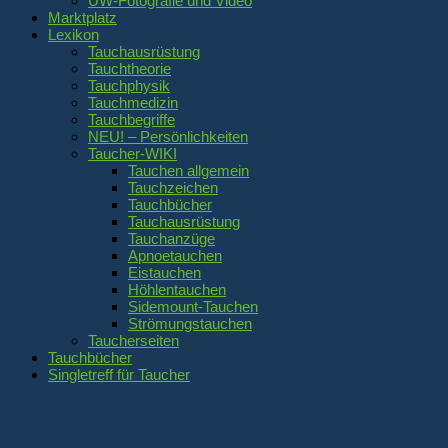
UW-Fotografie und Video
Marktplatz
Lexikon
Tauchausrüstung
Tauchtheorie
Tauchphysik
Tauchmedizin
Tauchbegriffe
NEU! – Persönlichkeiten
Taucher-WIKI
Tauchen allgemein
Tauchzeichen
Tauchbücher
Tauchausrüstung
Tauchanzüge
Apnoetauchen
Eistauchen
Höhlentauchen
Sidemount-Tauchen
Strömungstauchen
Taucherseiten
Tauchbücher
Singletreff für Taucher