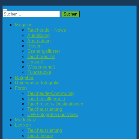
Suchen
nach:
Magazin
Taucher.de – News
Ausbildung
Ausrüstung
Reisen
Szenengeflüster
Tauchmedizin
Umwelt
Wissenschaft
Fundstücke
Ratgeber
Unterwasserfotografie
Foren
Taucher.de-Community
Tauchen allgemein
Tauchreisen / Destinationen
Tauchausrüstung
UW-Fotografie und Video
Marktplatz
Lexikon
Tauchausrüstung
Tauchtheorie