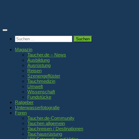
Zum
Inhalt
springen
Suchen
nach:
Magazin
Taucher.de – News
Ausbildung
Ausrüstung
Reisen
Szenengeflüster
Tauchmedizin
Umwelt
Wissenschaft
Fundstücke
Ratgeber
Unterwasserfotografie
Foren
Taucher.de-Community
Tauchen allgemein
Tauchreisen / Destinationen
Tauchausrüstung