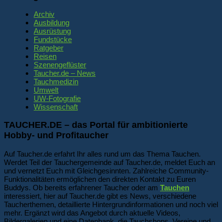
Archiv
Ausbildung
Ausrüstung
Fundstücke
Ratgeber
Reisen
Szenengeflüster
Taucher.de – News
Tauchmedizin
Umwelt
UW-Fotografie
Wissenschaft
TAUCHER.DE – das Portal für ambitionierte
Hobby- und Profitaucher
Auf Taucher.de erfahrt Ihr alles rund um das Thema Tauchen.
Werdet Teil der Tauchergemeinde auf Taucher.de, meldet Euch an
und vernetzt Euch mit Gleichgesinnten. Zahlreiche Community-
Funktionalitäten ermöglichen den direkten Kontakt zu Euren
Buddys. Ob bereits erfahrener Taucher oder am
Tauchen
interessiert, hier auf Taucher.de gibt es News, verschiedene
Taucherthemen, detaillierte Hintergrundinformationen und noch viel
mehr. Ergänzt wird das Angebot durch aktuelle Videos,
Bildergalerien und eine Datenbank, die Tauchshops, Vereine und