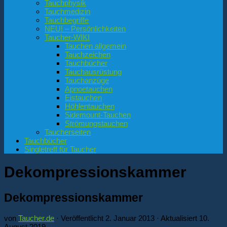
Tauchphysik
Tauchmedizin
Tauchbegriffe
NEU! – Persönlichkeiten
Taucher-WIKI
Tauchen allgemein
Tauchzeichen
Tauchbücher
Tauchausrüstung
Tauchanzüge
Apnoetauchen
Eistauchen
Höhlentauchen
Sidemount-Tauchen
Strömungstauchen
Taucherseiten
Tauchbücher
Singletreff für Taucher
Dekompressionskammer
Dekompressionskammer
von
Taucher.de
· Veröffentlicht
2. Januar 2013
· Aktualisiert
10.
August 2019