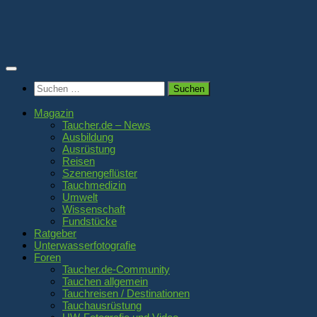
Zum
Inhalt
springen
Suchen
nach:
Magazin
Taucher.de – News
Ausbildung
Ausrüstung
Reisen
Szenengeflüster
Tauchmedizin
Umwelt
Wissenschaft
Fundstücke
Ratgeber
Unterwasserfotografie
Foren
Taucher.de-Community
Tauchen allgemein
Tauchreisen / Destinationen
Tauchausrüstung