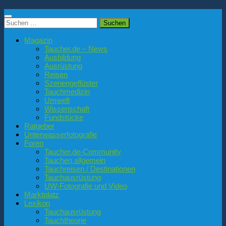
Suchen
nach:
Magazin
Taucher.de – News
Ausbildung
Ausrüstung
Reisen
Szenengeflüster
Tauchmedizin
Umwelt
Wissenschaft
Fundstücke
Ratgeber
Unterwasserfotografie
Foren
Taucher.de-Community
Tauchen allgemein
Tauchreisen / Destinationen
Tauchausrüstung
UW-Fotografie und Video
Marktplatz
Lexikon
Tauchausrüstung
Tauchtheorie