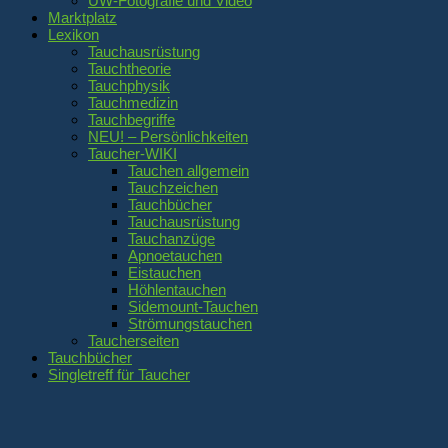
UW-Fotografie und Video
Marktplatz
Lexikon
Tauchausrüstung
Tauchtheorie
Tauchphysik
Tauchmedizin
Tauchbegriffe
NEU! – Persönlichkeiten
Taucher-WIKI
Tauchen allgemein
Tauchzeichen
Tauchbücher
Tauchausrüstung
Tauchanzüge
Apnoetauchen
Eistauchen
Höhlentauchen
Sidemount-Tauchen
Strömungstauchen
Taucherseiten
Tauchbücher
Singletreff für Taucher