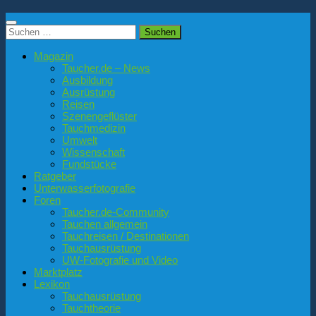
Suchen
nach:
Magazin
Taucher.de – News
Ausbildung
Ausrüstung
Reisen
Szenengeflüster
Tauchmedizin
Umwelt
Wissenschaft
Fundstücke
Ratgeber
Unterwasserfotografie
Foren
Taucher.de-Community
Tauchen allgemein
Tauchreisen / Destinationen
Tauchausrüstung
UW-Fotografie und Video
Marktplatz
Lexikon
Tauchausrüstung
Tauchtheorie