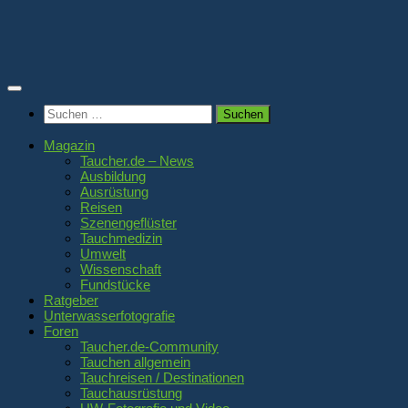
Zum
Inhalt
springen
Suchen
nach:
Magazin
Taucher.de – News
Ausbildung
Ausrüstung
Reisen
Szenengeflüster
Tauchmedizin
Umwelt
Wissenschaft
Fundstücke
Ratgeber
Unterwasserfotografie
Foren
Taucher.de-Community
Tauchen allgemein
Tauchreisen / Destinationen
Tauchausrüstung