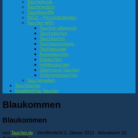
Tauchphysik
Tauchmedizin
Tauchbegriffe
NEU! – Persönlichkeiten
Taucher-WIKI
Tauchen allgemein
Tauchzeichen
Tauchbücher
Tauchausrüstung
Tauchanzüge
Apnoetauchen
Eistauchen
Höhlentauchen
Sidemount-Tauchen
Strömungstauchen
Taucherseiten
Tauchbücher
Singletreff für Taucher
Blaukommen
Blaukommen
von
Taucher.de
· Veröffentlicht
2. Januar 2013
· Aktualisiert
10.
August 2019