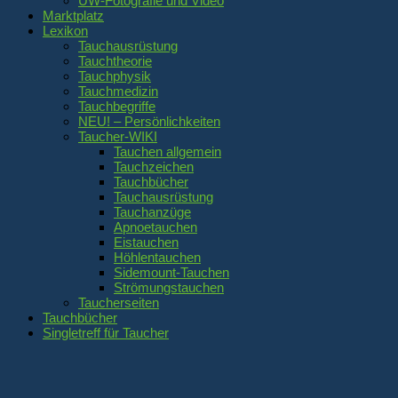
UW-Fotografie und Video
Marktplatz
Lexikon
Tauchausrüstung
Tauchtheorie
Tauchphysik
Tauchmedizin
Tauchbegriffe
NEU! – Persönlichkeiten
Taucher-WIKI
Tauchen allgemein
Tauchzeichen
Tauchbücher
Tauchausrüstung
Tauchanzüge
Apnoetauchen
Eistauchen
Höhlentauchen
Sidemount-Tauchen
Strömungstauchen
Taucherseiten
Tauchbücher
Singletreff für Taucher