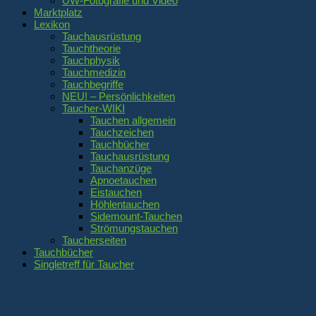
UW-Fotografie und Video
Marktplatz
Lexikon
Tauchausrüstung
Tauchtheorie
Tauchphysik
Tauchmedizin
Tauchbegriffe
NEU! – Persönlichkeiten
Taucher-WIKI
Tauchen allgemein
Tauchzeichen
Tauchbücher
Tauchausrüstung
Tauchanzüge
Apnoetauchen
Eistauchen
Höhlentauchen
Sidemount-Tauchen
Strömungstauchen
Taucherseiten
Tauchbücher
Singletreff für Taucher