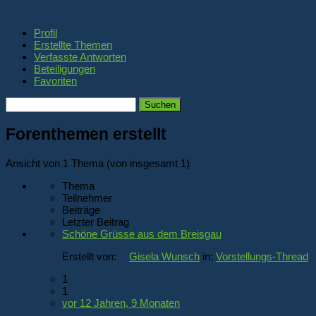
Profil
Erstellte Themen
Verfasste Antworten
Beteiligungen
Favoriten
Themen
suchen:
Forenthemen erstellt
Ansicht von 1 Thema (von insgesamt 1)
Thema
Teilnehmer
Beiträge
Letzter Beitrag
Schöne Grüsse aus dem Breisgau
Erstellt von:
Gisela Wunsch
in:
Vorstellungs-Thread
1
1
vor 12 Jahren, 9 Monaten