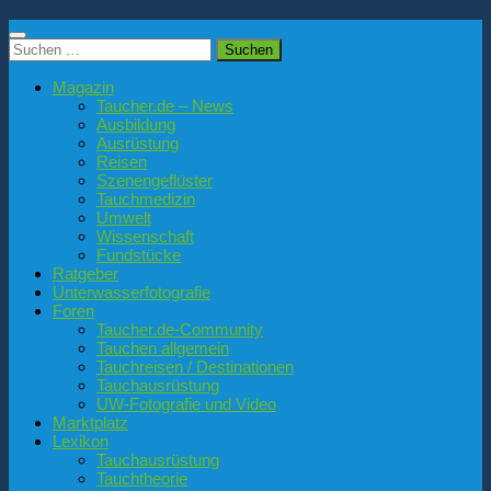
Suchen
nach:
Magazin
Taucher.de – News
Ausbildung
Ausrüstung
Reisen
Szenengeflüster
Tauchmedizin
Umwelt
Wissenschaft
Fundstücke
Ratgeber
Unterwasserfotografie
Foren
Taucher.de-Community
Tauchen allgemein
Tauchreisen / Destinationen
Tauchausrüstung
UW-Fotografie und Video
Marktplatz
Lexikon
Tauchausrüstung
Tauchtheorie