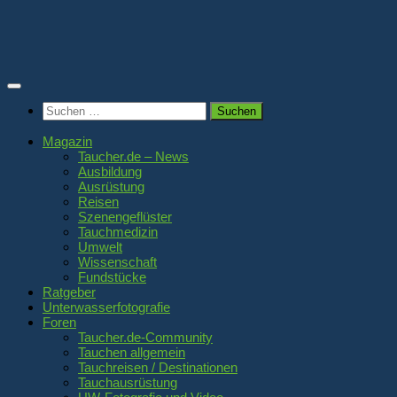
Zum
Inhalt
springen
Suchen
nach:
Magazin
Taucher.de – News
Ausbildung
Ausrüstung
Reisen
Szenengeflüster
Tauchmedizin
Umwelt
Wissenschaft
Fundstücke
Ratgeber
Unterwasserfotografie
Foren
Taucher.de-Community
Tauchen allgemein
Tauchreisen / Destinationen
Tauchausrüstung