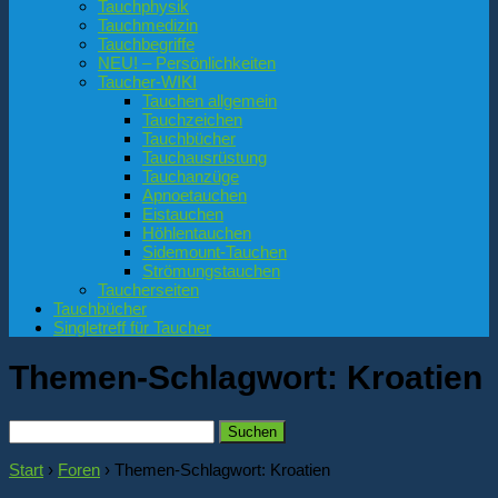
Tauchphysik
Tauchmedizin
Tauchbegriffe
NEU! – Persönlichkeiten
Taucher-WIKI
Tauchen allgemein
Tauchzeichen
Tauchbücher
Tauchausrüstung
Tauchanzüge
Apnoetauchen
Eistauchen
Höhlentauchen
Sidemount-Tauchen
Strömungstauchen
Taucherseiten
Tauchbücher
Singletreff für Taucher
Themen-Schlagwort:
Kroatien
Suchen
nach:
Start
›
Foren
›
Themen-Schlagwort: Kroatien