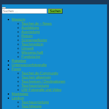
Suchen
nach:
Magazin
Taucher.de – News
Ausbildung
Ausrüstung
Reisen
Szenengeflüster
Tauchmedizin
Umwelt
Wissenschaft
Fundstücke
Ratgeber
Unterwasserfotografie
Foren
Taucher.de-Community
Tauchen allgemein
Tauchreisen / Destinationen
Tauchausrüstung
UW-Fotografie und Video
Marktplatz
Lexikon
Tauchausrüstung
Tauchtheorie