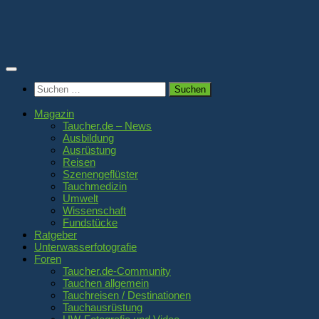
Zum
Inhalt
springen
Suchen
nach:
Magazin
Taucher.de – News
Ausbildung
Ausrüstung
Reisen
Szenengeflüster
Tauchmedizin
Umwelt
Wissenschaft
Fundstücke
Ratgeber
Unterwasserfotografie
Foren
Taucher.de-Community
Tauchen allgemein
Tauchreisen / Destinationen
Tauchausrüstung