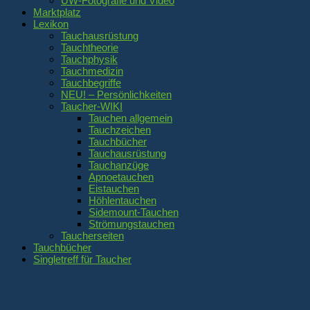
UW-Fotografie und Video
Marktplatz
Lexikon
Tauchausrüstung
Tauchtheorie
Tauchphysik
Tauchmedizin
Tauchbegriffe
NEU! – Persönlichkeiten
Taucher-WIKI
Tauchen allgemein
Tauchzeichen
Tauchbücher
Tauchausrüstung
Tauchanzüge
Apnoetauchen
Eistauchen
Höhlentauchen
Sidemount-Tauchen
Strömungstauchen
Taucherseiten
Tauchbücher
Singletreff für Taucher