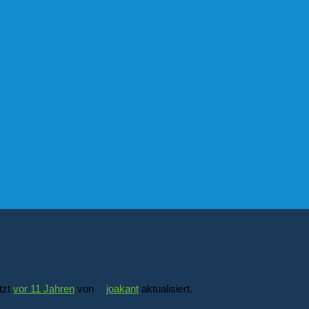
tzt
vor 11 Jahren
von
joakant
aktualisiert.