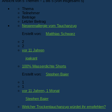
Ansicht von 5 Themen – 1 bis 5 (von insgesamt 5)
Thema
Teilnehmer
Beiträge
Letzter Beitrag
Neoprenallergie vom Tauchanzug
Erstellt von:
Matthias Schwarz
2
2
vor 11 Jahren
joakant
100% Wasserdichte Shorts
Erstellt von:
Stephen Baier
1
1
vor 11 Jahren, 1 Monat
Stephen Baier
Welcher Trockentauchanzug würdet ihr empfehlen?