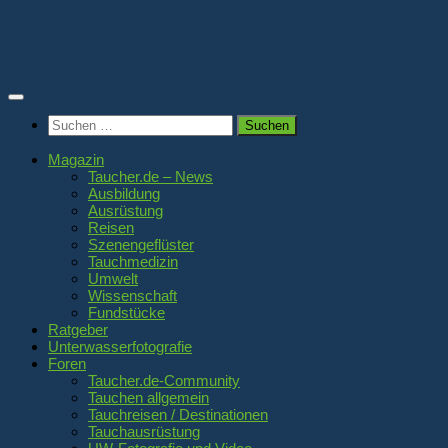
Zum
Inhalt
springen
Suchen
nach:
Magazin
Taucher.de – News
Ausbildung
Ausrüstung
Reisen
Szenengeflüster
Tauchmedizin
Umwelt
Wissenschaft
Fundstücke
Ratgeber
Unterwasserfotografie
Foren
Taucher.de-Community
Tauchen allgemein
Tauchreisen / Destinationen
Tauchausrüstung