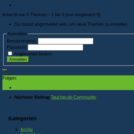
Ansicht von 5 Themen – 1 bis 5 (von insgesamt 5)
Du musst angemeldet sein, um neue Themen zu erstellen.
Anmelden
Benutzername:
Passwort:
Angemeldet bleiben
Anmelden
Folgen:
Nächster Beitrag
Taucher.de-Community
Kategorien
Archiv