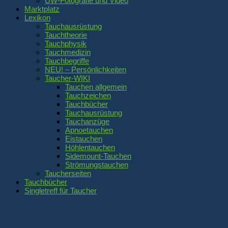
UW-Fotografie und Video
Marktplatz
Lexikon
Tauchausrüstung
Tauchtheorie
Tauchphysik
Tauchmedizin
Tauchbegriffe
NEU! – Persönlichkeiten
Taucher-WIKI
Tauchen allgemein
Tauchzeichen
Tauchbücher
Tauchausrüstung
Tauchanzüge
Apnoetauchen
Eistauchen
Höhlentauchen
Sidemount-Tauchen
Strömungstauchen
Taucherseiten
Tauchbücher
Singletreff für Taucher