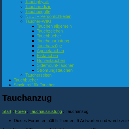
Tauchphysik
Tauchmedizin
Tauchbegriffe
NEU! – Persönlichkeiten
Taucher-WIKI
Tauchen allgemein
Tauchzeichen
Tauchbücher
Tauchausrüstung
Tauchanzüge
Apnoetauchen
Eistauchen
Höhlentauchen
Sidemount-Tauchen
Strömungstauchen
Taucherseiten
Tauchbücher
Singletreff für Taucher
Tauchanzug
Start
›
Foren
›
Tauchausrüstung
›
Tauchanzug
Dieses Forum enthält 5 Themen, 6 Antworten und wurde zule