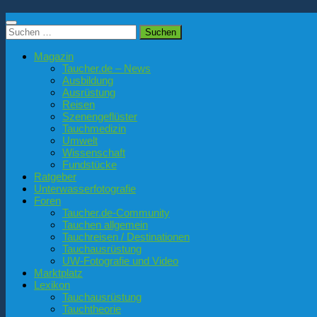
Suchen
nach:
Magazin
Taucher.de – News
Ausbildung
Ausrüstung
Reisen
Szenengeflüster
Tauchmedizin
Umwelt
Wissenschaft
Fundstücke
Ratgeber
Unterwasserfotografie
Foren
Taucher.de-Community
Tauchen allgemein
Tauchreisen / Destinationen
Tauchausrüstung
UW-Fotografie und Video
Marktplatz
Lexikon
Tauchausrüstung
Tauchtheorie